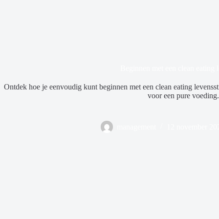
Beginnen met een clean eating le
Ontdek hoe je eenvoudig kunt beginnen met een clean eating levenssti
voor een pure voeding.
management
12 november 20