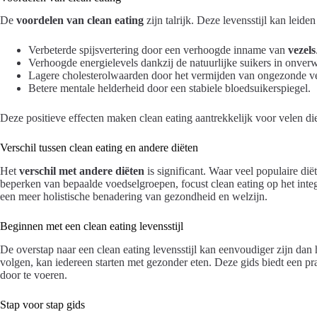
De
voordelen van clean eating
zijn talrijk. Deze levensstijl kan leiden 
Verbeterde spijsvertering door een verhoogde inname van
vezels
Verhoogde energielevels dankzij de natuurlijke suikers in onverw
Lagere cholesterolwaarden door het vermijden van ongezonde ve
Betere mentale helderheid door een stabiele bloedsuikerspiegel.
Deze positieve effecten maken clean eating aantrekkelijk voor velen die
Verschil tussen clean eating en andere diëten
Het
verschil met andere diëten
is significant. Waar veel populaire dië
beperken van bepaalde voedselgroepen, focust clean eating op het inte
een meer holistische benadering van gezondheid en welzijn.
Beginnen met een clean eating levensstijl
De overstap naar een clean eating levensstijl kan eenvoudiger zijn dan 
volgen, kan iedereen starten met gezonder eten. Deze gids biedt een p
door te voeren.
Stap voor stap gids