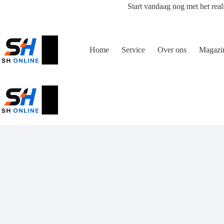
Ga
Start vandaag nog met het real
naar
de
inhoud
Home
Service
Over ons
Magazi