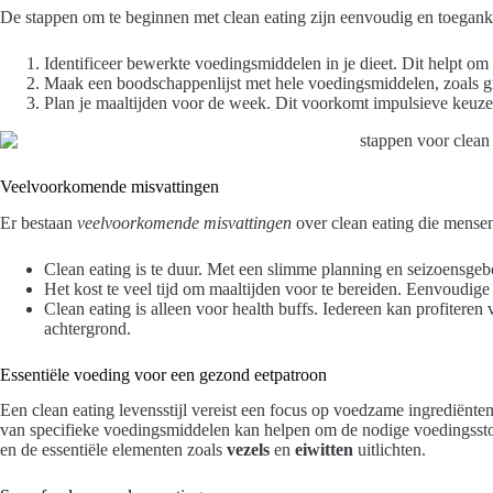
De stappen om te beginnen met clean eating zijn eenvoudig en toeganke
Identificeer bewerkte voedingsmiddelen in je dieet. Dit helpt o
Maak een boodschappenlijst met hele voedingsmiddelen, zoals gr
Plan je maaltijden voor de week. Dit voorkomt impulsieve keuzes 
Veelvoorkomende misvattingen
Er bestaan
veelvoorkomende misvattingen
over clean eating die mense
Clean eating is te duur. Met een slimme planning en seizoensgeb
Het kost te veel tijd om maaltijden voor te bereiden. Eenvoudige
Clean eating is alleen voor health buffs. Iedereen kan profiter
achtergrond.
Essentiële voeding voor een gezond eetpatroon
Een clean eating levensstijl vereist een focus op voedzame ingrediënte
van specifieke voedingsmiddelen kan helpen om de nodige voedingsstof
en de essentiële elementen zoals
vezels
en
eiwitten
uitlichten.