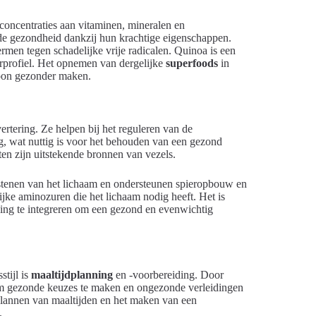
oncentraties aan vitaminen, mineralen en
de gezondheid dankzij hun krachtige eigenschappen.
rmen tegen schadelijke vrije radicalen. Quinoa is een
rprofiel. Het opnemen van dergelijke
superfoods
in
roon gezonder maken.
ertering. Ze helpen bij het reguleren van de
g, wat nuttig is voor het behouden van een gezond
en zijn uitstekende bronnen van vezels.
wstenen van het lichaam en ondersteunen spieropbouw en
rijke aminozuren die het lichaam nodig heeft. Het is
ing te integreren om een gezond en evenwichtig
stijl is
maaltijdplanning
en -voorbereiding. Door
om gezonde keuzes te maken en ongezonde verleidingen
 plannen van maaltijden en het maken van een
.