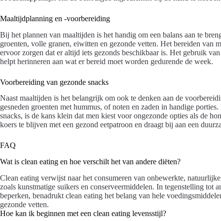
Maaltijdplanning en -voorbereiding
Bij het plannen van maaltijden is het handig om een balans aan te bren
groenten, volle granen, eiwitten en gezonde vetten. Het bereiden van m
ervoor zorgen dat er altijd iets gezonds beschikbaar is. Het gebruik va
helpt herinneren aan wat er bereid moet worden gedurende de week.
Voorbereiding van gezonde snacks
Naast maaltijden is het belangrijk om ook te denken aan de voorbereid
gesneden groenten met hummus, of noten en zaden in handige porties. D
snacks, is de kans klein dat men kiest voor ongezonde opties als de ho
koers te blijven met een gezond eetpatroon en draagt bij aan een duurza
FAQ
Wat is clean eating en hoe verschilt het van andere diëten?
Clean eating verwijst naar het consumeren van onbewerkte, natuurlij
zoals kunstmatige suikers en conserveermiddelen. In tegenstelling tot 
beperken, benadrukt clean eating het belang van hele voedingsmiddelen 
gezonde vetten.
Hoe kan ik beginnen met een clean eating levensstijl?