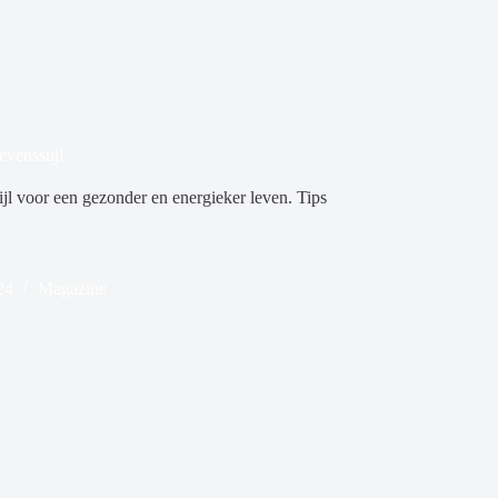
vensstijl
jl voor een gezonder en energieker leven. Tips
24
Magazine