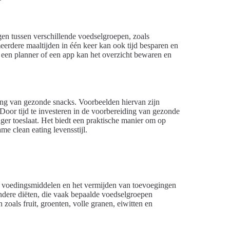
gen tussen verschillende voedselgroepen, zoals
eerdere maaltijden in één keer kan ook tijd besparen en
n een planner of een app kan het overzicht bewaren en
ing van gezonde snacks. Voorbeelden hiervan zijn
oor tijd te investeren in de voorbereiding van gezonde
nger toeslaat. Het biedt een praktische manier om op
me clean eating levensstijl.
ke voedingsmiddelen en het vermijden van toevoegingen
andere diëten, die vaak bepaalde voedselgroepen
zoals fruit, groenten, volle granen, eiwitten en