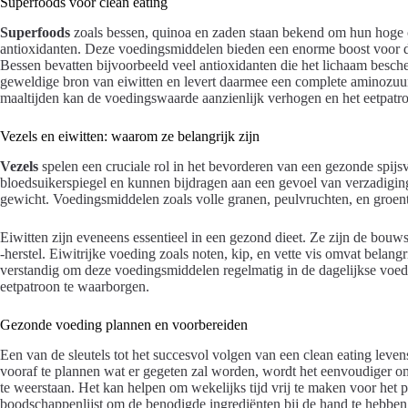
Superfoods voor clean eating
Superfoods
zoals bessen, quinoa en zaden staan bekend om hun hoge c
antioxidanten. Deze voedingsmiddelen bieden een enorme boost voor 
Bessen bevatten bijvoorbeeld veel antioxidanten die het lichaam besche
geweldige bron van eiwitten en levert daarmee een complete aminozuu
maaltijden kan de voedingswaarde aanzienlijk verhogen en het eetpat
Vezels en eiwitten: waarom ze belangrijk zijn
Vezels
spelen een cruciale rol in het bevorderen van een gezonde spijsv
bloedsuikerspiegel en kunnen bijdragen aan een gevoel van verzadigin
gewicht. Voedingsmiddelen zoals volle granen, peulvruchten, en groent
Eiwitten zijn eveneens essentieel in een gezond dieet. Ze zijn de bou
-herstel. Eiwitrijke voeding zoals noten, kip, en vette vis omvat belang
verstandig om deze voedingsmiddelen regelmatig in de dagelijkse voed
eetpatroon te waarborgen.
Gezonde voeding plannen en voorbereiden
Een van de sleutels tot het succesvol volgen van een clean eating levens
vooraf te plannen wat er gegeten zal worden, wordt het eenvoudiger 
te weerstaan. Het kan helpen om wekelijks tijd vrij te maken voor het
boodschappenlijst om de benodigde ingrediënten bij de hand te hebben