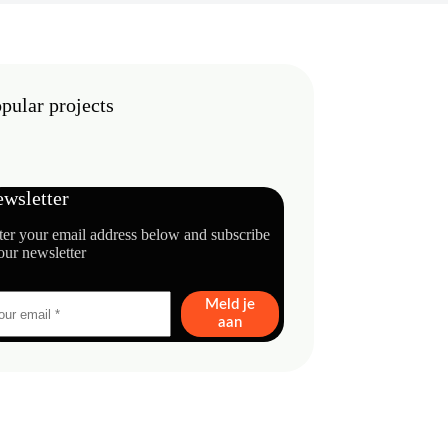
pular projects
wsletter
ter your email address below and subscribe
our newsletter
Meld je
aan