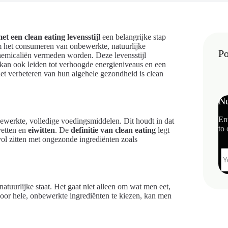
t een clean eating levensstijl
een belangrijke stap
om het consumeren van onbewerkte, natuurlijke
Po
hemicaliën vermeden worden. Deze levensstijl
r kan ook leiden tot verhoogde energieniveaus en een
het verbeteren van hun algehele gezondheid is clean
Ne
En
nbewerkte, volledige voedingsmiddelen. Dit houdt in dat
to 
vetten en
eiwitten
. De
definitie van clean eating
legt
l zitten met ongezonde ingrediënten zoals
natuurlijke staat. Het gaat niet alleen om wat men eet,
oor hele, onbewerkte ingrediënten te kiezen, kan men