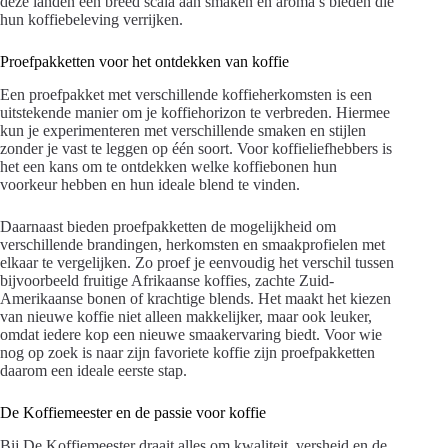
deze landen een breed scala aan smaken en aroma’s bieden die
hun koffiebeleving verrijken.
Proefpakketten voor het ontdekken van koffie
Een proefpakket met verschillende koffieherkomsten is een
uitstekende manier om je koffiehorizon te verbreden. Hiermee
kun je experimenteren met verschillende smaken en stijlen
zonder je vast te leggen op één soort. Voor koffieliefhebbers is
het een kans om te ontdekken welke koffiebonen hun
voorkeur hebben en hun ideale blend te vinden.
Daarnaast bieden proefpakketten de mogelijkheid om
verschillende brandingen, herkomsten en smaakprofielen met
elkaar te vergelijken. Zo proef je eenvoudig het verschil tussen
bijvoorbeeld fruitige Afrikaanse koffies, zachte Zuid-
Amerikaanse bonen of krachtige blends. Het maakt het kiezen
van nieuwe koffie niet alleen makkelijker, maar ook leuker,
omdat iedere kop een nieuwe smaakervaring biedt. Voor wie
nog op zoek is naar zijn favoriete koffie zijn proefpakketten
daarom een ideale eerste stap.
De Koffiemeester en de passie voor koffie
Bij De Koffiemeester draait alles om kwaliteit, versheid en de