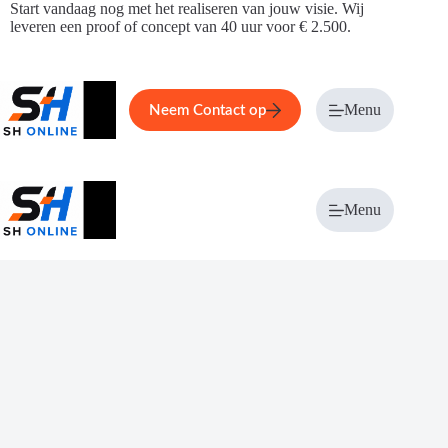
Ga
Start vandaag nog met het realiseren van jouw visie. Wij
naar
leveren een proof of concept van 40 uur voor € 2.500.
de
inhoud
Home
Service
Over ons
Menu
Magazi
Neem Contact op
Menu