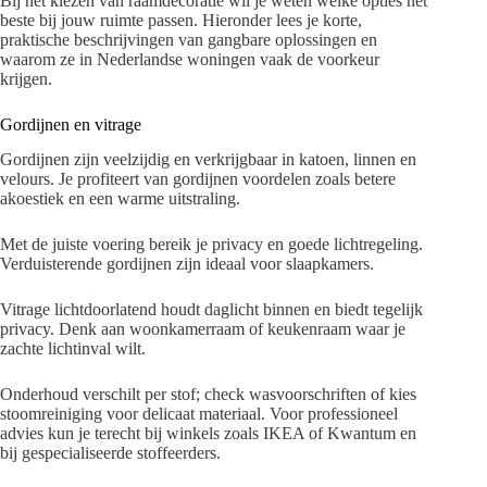
Bij het kiezen van raamdecoratie wil je weten welke opties het
beste bij jouw ruimte passen. Hieronder lees je korte,
praktische beschrijvingen van gangbare oplossingen en
waarom ze in Nederlandse woningen vaak de voorkeur
krijgen.
Gordijnen en vitrage
Gordijnen zijn veelzijdig en verkrijgbaar in katoen, linnen en
velours. Je profiteert van gordijnen voordelen zoals betere
akoestiek en een warme uitstraling.
Met de juiste voering bereik je privacy en goede lichtregeling.
Verduisterende gordijnen zijn ideaal voor slaapkamers.
Vitrage lichtdoorlatend houdt daglicht binnen en biedt tegelijk
privacy. Denk aan woonkamerraam of keukenraam waar je
zachte lichtinval wilt.
Onderhoud verschilt per stof; check wasvoorschriften of kies
stoomreiniging voor delicaat materiaal. Voor professioneel
advies kun je terecht bij winkels zoals IKEA of Kwantum en
bij gespecialiseerde stoffeerders.