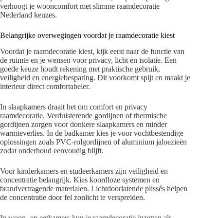
verhoogt je wooncomfort met slimme raamdecoratie
Nederland keuzes.
Belangrijke overwegingen voordat je raamdecoratie kiest
Voordat je raamdecoratie kiest, kijk eerst naar de functie van
de ruimte en je wensen voor privacy, licht en isolatie. Een
goede keuze houdt rekening met praktische gebruik,
veiligheid en energiebesparing. Dit voorkomt spijt en maakt je
interieur direct comfortabeler.
In slaapkamers draait het om comfort en privacy
raamdecoratie. Verduisterende gordijnen of thermische
gordijnen zorgen voor donkere slaapkamers en minder
warmteverlies. In de badkamer kies je voor vochtbestendige
oplossingen zoals PVC-rolgordijnen of aluminium jaloezieën
zodat onderhoud eenvoudig blijft.
Voor kinderkamers en studeerkamers zijn veiligheid en
concentratie belangrijk. Kies koordloze systemen en
brandvertragende materialen. Lichtdoorlatende plissés helpen
de concentratie door fel zonlicht te verspreiden.
In woon- en eetkamers kun je raamdecoratie inzetten als