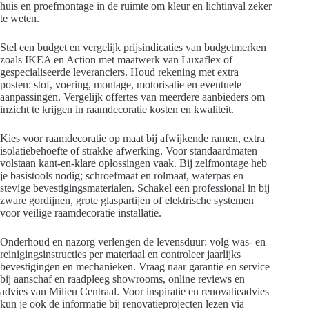
huis en proefmontage in de ruimte om kleur en lichtinval zeker
te weten.
Stel een budget en vergelijk prijsindicaties van budgetmerken
zoals IKEA en Action met maatwerk van Luxaflex of
gespecialiseerde leveranciers. Houd rekening met extra
posten: stof, voering, montage, motorisatie en eventuele
aanpassingen. Vergelijk offertes van meerdere aanbieders om
inzicht te krijgen in raamdecoratie kosten en kwaliteit.
Kies voor raamdecoratie op maat bij afwijkende ramen, extra
isolatiebehoefte of strakke afwerking. Voor standaardmaten
volstaan kant-en-klare oplossingen vaak. Bij zelfmontage heb
je basistools nodig; schroefmaat en rolmaat, waterpas en
stevige bevestigingsmaterialen. Schakel een professional in bij
zware gordijnen, grote glaspartijen of elektrische systemen
voor veilige raamdecoratie installatie.
Onderhoud en nazorg verlengen de levensduur: volg was- en
reinigingsinstructies per materiaal en controleer jaarlijks
bevestigingen en mechanieken. Vraag naar garantie en service
bij aanschaf en raadpleeg showrooms, online reviews en
advies van Milieu Centraal. Voor inspiratie en renovatieadvies
kun je ook de informatie bij renovatieprojecten lezen via