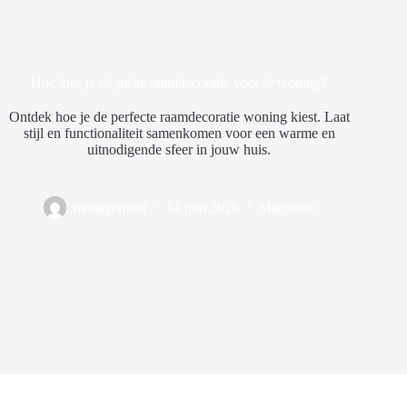
Hoe kies je de juiste raamdecoratie voor je woning?
Ontdek hoe je de perfecte raamdecoratie woning kiest. Laat
stijl en functionaliteit samenkomen voor een warme en
uitnodigende sfeer in jouw huis.
management
14 juni 2026
Magazine