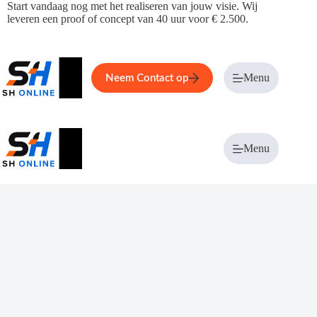
Ga
Start vandaag nog met het realiseren van jouw visie. Wij
naar
leveren een proof of concept van 40 uur voor € 2.500.
de
inhoud
Home
Service
Over ons
Menu
Magazi
Neem Contact op
Menu