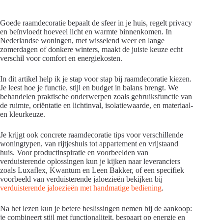
Goede raamdecoratie bepaalt de sfeer in je huis, regelt privacy
en beïnvloedt hoeveel licht en warmte binnenkomen. In
Nederlandse woningen, met wisselend weer en lange
zomerdagen of donkere winters, maakt de juiste keuze echt
verschil voor comfort en energiekosten.
In dit artikel help ik je stap voor stap bij raamdecoratie kiezen.
Je leest hoe je functie, stijl en budget in balans brengt. We
behandelen praktische onderwerpen zoals gebruiksfunctie van
de ruimte, oriëntatie en lichtinval, isolatiewaarde, en materiaal-
en kleurkeuze.
Je krijgt ook concrete raamdecoratie tips voor verschillende
woningtypen, van rijtjeshuis tot appartement en vrijstaand
huis. Voor productinspiratie en voorbeelden van
verduisterende oplossingen kun je kijken naar leveranciers
zoals Luxaflex, Kwantum en Leen Bakker, of een specifiek
voorbeeld van verduisterende jaloezieën bekijken bij
verduisterende jaloezieën met handmatige bediening
.
Na het lezen kun je betere beslissingen nemen bij de aankoop:
je combineert stijl met functionaliteit, bespaart op energie en