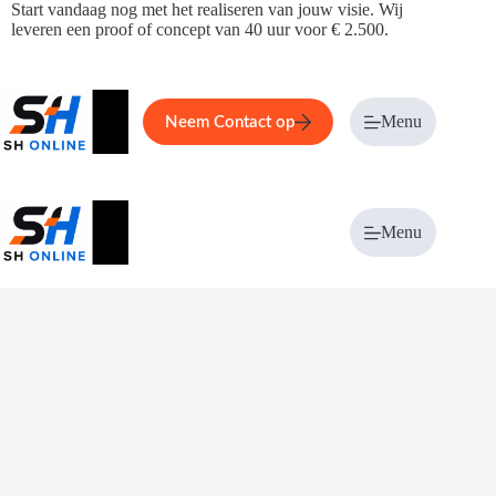
Ga
Start vandaag nog met het realiseren van jouw visie. Wij
naar
leveren een proof of concept van 40 uur voor € 2.500.
de
inhoud
Home
Service
Over ons
Menu
Magazi
Neem Contact op
Menu