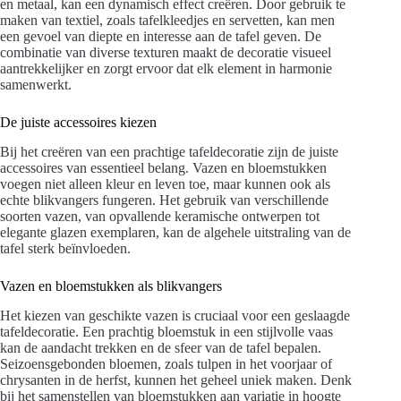
en metaal, kan een dynamisch effect creëren. Door gebruik te
maken van textiel, zoals tafelkleedjes en servetten, kan men
een gevoel van diepte en interesse aan de tafel geven. De
combinatie van diverse texturen maakt de decoratie visueel
aantrekkelijker en zorgt ervoor dat elk element in harmonie
samenwerkt.
De juiste accessoires kiezen
Bij het creëren van een prachtige tafeldecoratie zijn de juiste
accessoires van essentieel belang. Vazen en bloemstukken
voegen niet alleen kleur en leven toe, maar kunnen ook als
echte blikvangers fungeren. Het gebruik van verschillende
soorten vazen, van opvallende keramische ontwerpen tot
elegante glazen exemplaren, kan de algehele uitstraling van de
tafel sterk beïnvloeden.
Vazen en bloemstukken als blikvangers
Het kiezen van geschikte vazen is cruciaal voor een geslaagde
tafeldecoratie. Een prachtig bloemstuk in een stijlvolle vaas
kan de aandacht trekken en de sfeer van de tafel bepalen.
Seizoensgebonden bloemen, zoals tulpen in het voorjaar of
chrysanten in de herfst, kunnen het geheel uniek maken. Denk
bij het samenstellen van bloemstukken aan variatie in hoogte