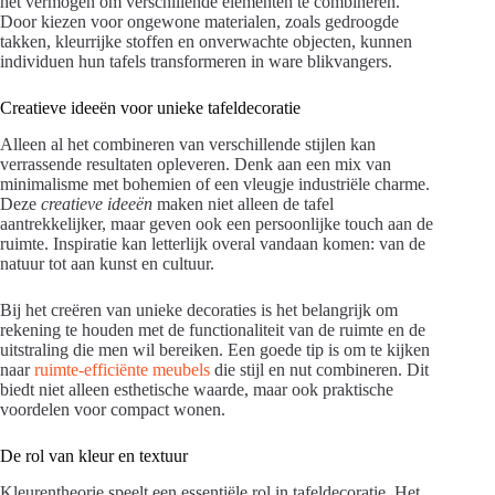
het vermogen om verschillende elementen te combineren.
Door kiezen voor ongewone materialen, zoals gedroogde
takken, kleurrijke stoffen en onverwachte objecten, kunnen
individuen hun tafels transformeren in ware blikvangers.
Creatieve ideeën voor unieke tafeldecoratie
Alleen al het combineren van verschillende stijlen kan
verrassende resultaten opleveren. Denk aan een mix van
minimalisme met bohemien of een vleugje industriële charme.
Deze
creatieve ideeën
maken niet alleen de tafel
aantrekkelijker, maar geven ook een persoonlijke touch aan de
ruimte. Inspiratie kan letterlijk overal vandaan komen: van de
natuur tot aan kunst en cultuur.
Bij het creëren van unieke decoraties is het belangrijk om
rekening te houden met de functionaliteit van de ruimte en de
uitstraling die men wil bereiken. Een goede tip is om te kijken
naar
ruimte-efficiënte meubels
die stijl en nut combineren. Dit
biedt niet alleen esthetische waarde, maar ook praktische
voordelen voor compact wonen.
De rol van kleur en textuur
Kleurentheorie speelt een essentiële rol in tafeldecoratie. Het