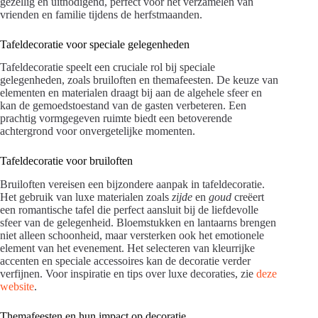
gezellig en uitnodigend, perfect voor het verzamelen van
vrienden en familie tijdens de herfstmaanden.
Tafeldecoratie voor speciale gelegenheden
Tafeldecoratie speelt een cruciale rol bij speciale
gelegenheden, zoals bruiloften en themafeesten. De keuze van
elementen en materialen draagt bij aan de algehele sfeer en
kan de gemoedstoestand van de gasten verbeteren. Een
prachtig vormgegeven ruimte biedt een betoverende
achtergrond voor onvergetelijke momenten.
Tafeldecoratie voor bruiloften
Bruiloften vereisen een bijzondere aanpak in tafeldecoratie.
Het gebruik van luxe materialen zoals
zijde
en
goud
creëert
een romantische tafel die perfect aansluit bij de liefdevolle
sfeer van de gelegenheid. Bloemstukken en lantaarns brengen
niet alleen schoonheid, maar versterken ook het emotionele
element van het evenement. Het selecteren van kleurrijke
accenten en speciale accessoires kan de decoratie verder
verfijnen. Voor inspiratie en tips over luxe decoraties, zie
deze
website
.
Themafeesten en hun impact op decoratie