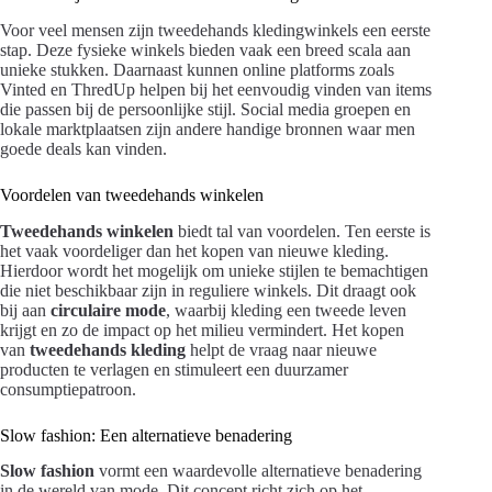
Voor veel mensen zijn tweedehands kledingwinkels een eerste
stap. Deze fysieke winkels bieden vaak een breed scala aan
unieke stukken. Daarnaast kunnen online platforms zoals
Vinted en ThredUp helpen bij het eenvoudig vinden van items
die passen bij de persoonlijke stijl. Social media groepen en
lokale marktplaatsen zijn andere handige bronnen waar men
goede deals kan vinden.
Voordelen van tweedehands winkelen
Tweedehands winkelen
biedt tal van voordelen. Ten eerste is
het vaak voordeliger dan het kopen van nieuwe kleding.
Hierdoor wordt het mogelijk om unieke stijlen te bemachtigen
die niet beschikbaar zijn in reguliere winkels. Dit draagt ook
bij aan
circulaire mode
, waarbij kleding een tweede leven
krijgt en zo de impact op het milieu vermindert. Het kopen
van
tweedehands kleding
helpt de vraag naar nieuwe
producten te verlagen en stimuleert een duurzamer
consumptiepatroon.
Slow fashion: Een alternatieve benadering
Slow fashion
vormt een waardevolle alternatieve benadering
in de wereld van mode. Dit concept richt zich op het