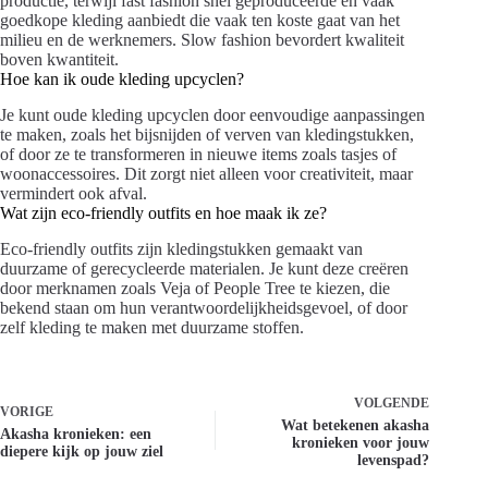
productie, terwijl fast fashion snel geproduceerde en vaak
goedkope kleding aanbiedt die vaak ten koste gaat van het
milieu en de werknemers. Slow fashion bevordert kwaliteit
boven kwantiteit.
Hoe kan ik oude kleding upcyclen?
Je kunt oude kleding upcyclen door eenvoudige aanpassingen
te maken, zoals het bijsnijden of verven van kledingstukken,
of door ze te transformeren in nieuwe items zoals tasjes of
woonaccessoires. Dit zorgt niet alleen voor creativiteit, maar
vermindert ook afval.
Wat zijn eco-friendly outfits en hoe maak ik ze?
Eco-friendly outfits zijn kledingstukken gemaakt van
duurzame of gerecycleerde materialen. Je kunt deze creëren
door merknamen zoals Veja of People Tree te kiezen, die
bekend staan om hun verantwoordelijkheidsgevoel, of door
zelf kleding te maken met duurzame stoffen.
VOLGENDE
VORIGE
Wat betekenen akasha
Akasha kronieken: een
kronieken voor jouw
diepere kijk op jouw ziel
levenspad?