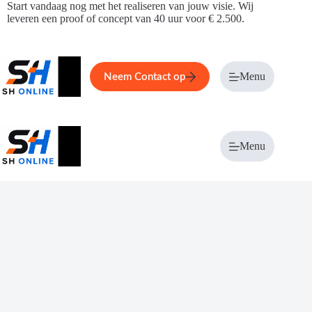
Ga
Start vandaag nog met het realiseren van jouw visie. Wij
naar
leveren een proof of concept van 40 uur voor € 2.500.
de
inhoud
Home
Service
Over ons
Menu
Magazi
Neem Contact op
Menu