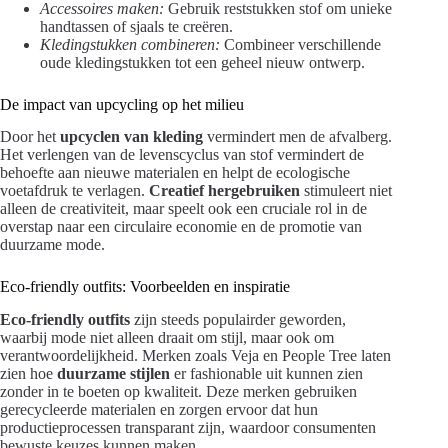
Accessoires maken:
Gebruik reststukken stof om unieke
handtassen of sjaals te creëren.
Kledingstukken combineren:
Combineer verschillende
oude kledingstukken tot een geheel nieuw ontwerp.
De impact van upcycling op het milieu
Door het
upcyclen van kleding
vermindert men de afvalberg.
Het verlengen van de levenscyclus van stof vermindert de
behoefte aan nieuwe materialen en helpt de ecologische
voetafdruk te verlagen.
Creatief hergebruiken
stimuleert niet
alleen de creativiteit, maar speelt ook een cruciale rol in de
overstap naar een circulaire economie en de promotie van
duurzame mode.
Eco-friendly outfits: Voorbeelden en inspiratie
Eco-friendly outfits
zijn steeds populairder geworden,
waarbij mode niet alleen draait om stijl, maar ook om
verantwoordelijkheid. Merken zoals Veja en People Tree laten
zien hoe
duurzame stijlen
er fashionable uit kunnen zien
zonder in te boeten op kwaliteit. Deze merken gebruiken
gerecycleerde materialen en zorgen ervoor dat hun
productieprocessen transparant zijn, waardoor consumenten
bewuste keuzes kunnen maken.