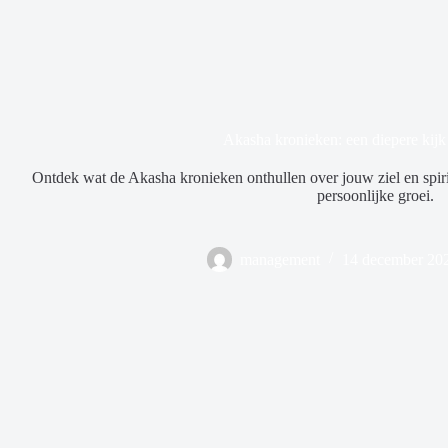
Akasha kronieken: een diepere kijk
Ontdek wat de Akasha kronieken onthullen over jouw ziel en spiri
persoonlijke groei.
management
14 december 20