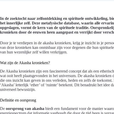
In de zoektocht naar zelfontdekking en spirituele ontwikkeling, b
het innerlijke zelf. Deze metafysische database, waarin alle ervarin
opgeslagen, vormt de kern van de spirituele traditie. Oorspronkel
kronieken door de eeuwen heen aangepast en verrijkt door verschil
Door je te verdiepen in de akasha kronieken, krijg je inzicht in je pers
van deze kronieken kan onmisbaar zijn voor degenen die hun spirituele
van hun wezenlijke zelf willen verkrijgen.
Wat zijn de Akasha kronieken?
De Akasha kronieken zijn een fascinerend concept dat als een etherisch 
wat ooit heeft plaatsgevonden in het universum. De akasha kronieken de
die ons inzicht kan geven in ons verleden, heden en zelfs de toekomst.
‘Akasha’ letterlijk ‘ether’ of ‘ruimte’ betekent. Dit benadrukt het idee d
universeel bewustzijn.
Definitie en oorsprong
De
oorsprong van akasha
biedt een fundament voor de manier waarop
energiespectrum dat informatie vasthoudt die door de tijd heen is verza