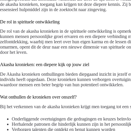
de akasha kronieken, toegang kan krijgen tot deze diepere kennis. Zij
essensieel hulpmiddel zijn in de zoektocht naar zingeving.
De rol in spirituele ontwikkeling
De rol van de akasha kronieken in de spirituele ontwikkeling is opmerk
kunnen mensen persoonlijke groei ervaren en een diepere verbinding me
zelfontdekking, waarbij men leert over hun eigen karma en de lessen d
omarmen, opent dit de deur naar een nieuwe dimensie van spirituele o
door het leven.
Akasha kronieken: een diepere kijk op jouw ziel
De Akasha kronieken onthullingen bieden diepgaand inzicht in jezelf e
individu heeft opgedaan. Deze kronieken kunnen verborgen overtuiging
waardoor mensen een beter begrip van hun potentieel ontwikkelen.
Wat onthullen de kronieken over onszelf?
Bij het verkennen van de akasha kronieken krijgt men toegang tot een s
Onderliggende overtuigingen die gedragingen en keuzes beïnvl
Herhalende patronen die hinderlijk kunnen zijn in het persoonlij
Verborgen talenten die ontdekt en benut kunnen worden