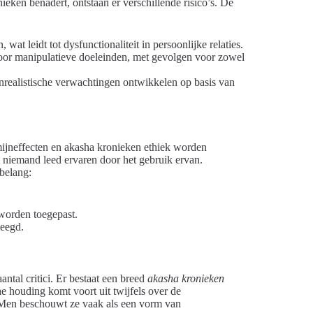
eken benadert, ontstaan er verschillende risico’s. De
wat leidt tot dysfunctionaliteit in persoonlijke relaties.
oor manipulatieve doeleinden, met gevolgen voor zowel
nrealistische verwachtingen ontwikkelen op basis van
mijneffecten en akasha kronieken ethiek worden
 niemand leed ervaren door het gebruik ervan.
belang:
 worden toegepast.
leegd.
tal critici. Er bestaat een breed
akasha kronieken
e houding komt voort uit twijfels over de
. Men beschouwt ze vaak als een vorm van