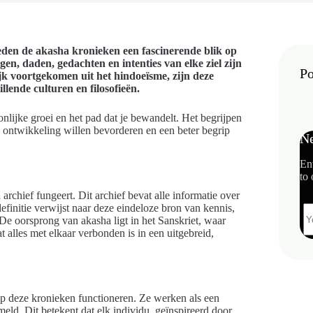
ieden de akasha kronieken een fascinerende blik op
gen, daden, gedachten en intenties van elke ziel zijn
Po
ijk voortgekomen uit het hindoeïsme, zijn deze
lende culturen en filosofieën.
oonlijke groei en het pad dat je bewandelt. Het begrijpen
 ontwikkeling willen bevorderen en een beter begrip
Ne
En
to 
archief fungeert. Dit archief bevat alle informatie over
finitie verwijst naar deze eindeloze bron van kennis,
 De oorsprong van akasha ligt in het Sanskriet, waar
at alles met elkaar verbonden is in een uitgebreid,
 deze kronieken functioneren. Ze werken als een
meld. Dit betekent dat elk individu, geïnspireerd door