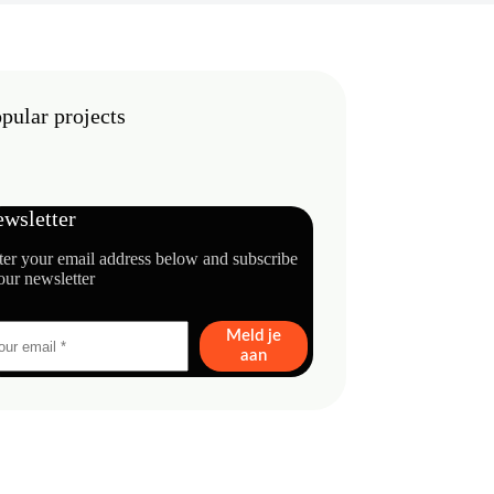
pular projects
wsletter
ter your email address below and subscribe
our newsletter
Meld je
aan