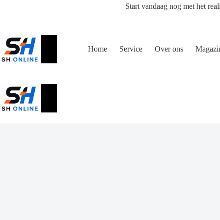
Ga
Start vandaag nog met het real
naar
de
inhoud
Home
Service
Over ons
Magazi