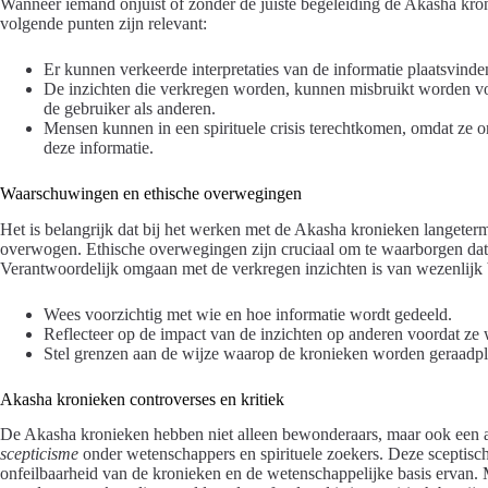
Wanneer iemand onjuist of zonder de juiste begeleiding de Akasha kroni
volgende punten zijn relevant:
Er kunnen verkeerde interpretaties van de informatie plaatsvinden, 
De inzichten die verkregen worden, kunnen misbruikt worden v
de gebruiker als anderen.
Mensen kunnen in een spirituele crisis terechtkomen, omdat ze o
deze informatie.
Waarschuwingen en ethische overwegingen
Het is belangrijk dat bij het werken met de Akasha kronieken langeter
overwogen. Ethische overwegingen zijn cruciaal om te waarborgen dat
Verantwoordelijk omgaan met de verkregen inzichten is van wezenlijk 
Wees voorzichtig met wie en hoe informatie wordt gedeeld.
Reflecteer op de impact van de inzichten op anderen voordat ze
Stel grenzen aan de wijze waarop de kronieken worden geraadp
Akasha kronieken controverses en kritiek
De Akasha kronieken hebben niet alleen bewonderaars, maar ook een aan
scepticisme
onder wetenschappers en spirituele zoekers. Deze sceptisch
onfeilbaarheid van de kronieken en de wetenschappelijke basis ervan