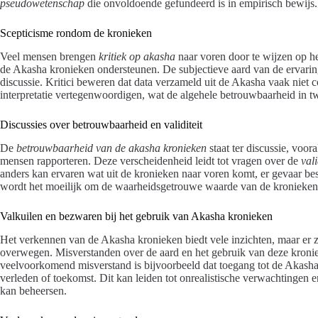
pseudowetenschap
die onvoldoende gefundeerd is in empirisch bewijs.
Scepticisme rondom de kronieken
Veel mensen brengen
kritiek op akasha
naar voren door te wijzen op h
de Akasha kronieken ondersteunen. De subjectieve aard van de ervaringe
discussie. Kritici beweren dat data verzameld uit de Akasha vaak niet c
interpretatie vertegenwoordigen, wat de algehele betrouwbaarheid in twi
Discussies over betrouwbaarheid en validiteit
De
betrouwbaarheid van de akasha kronieken
staat ter discussie, voora
mensen rapporteren. Deze verscheidenheid leidt tot vragen over de
val
anders kan ervaren wat uit de kronieken naar voren komt, er gevaar best
wordt het moeilijk om de waarheidsgetrouwe waarde van de kronieken 
Valkuilen en bezwaren bij het gebruik van Akasha kronieken
Het verkennen van de Akasha kronieken biedt vele inzichten, maar er z
overwegen. Misverstanden over de aard en het gebruik van deze kroniek
veelvoorkomend misverstand is bijvoorbeeld dat toegang tot de Akasha
verleden of toekomst. Dit kan leiden tot onrealistische verwachtingen e
kan beheersen.