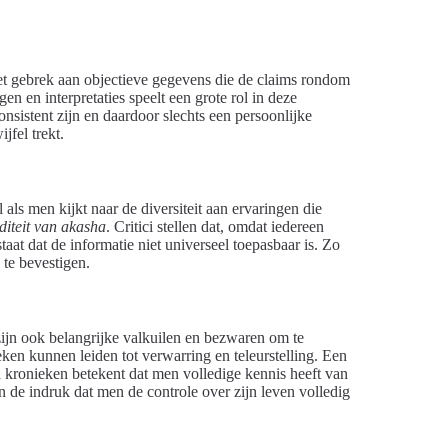
et gebrek aan objectieve gegevens die de claims rondom
n en interpretaties speelt een grote rol in deze
onsistent zijn en daardoor slechts een persoonlijke
jfel trekt.
l als men kijkt naar de diversiteit aan ervaringen die
iditeit van akasha
. Critici stellen dat, omdat iedereen
aat dat de informatie niet universeel toepasbaar is. Zo
te bevestigen.
ijn ook belangrijke valkuilen en bezwaren om te
en kunnen leiden tot verwarring en teleurstelling. Een
 kronieken betekent dat men volledige kennis heeft van
n de indruk dat men de controle over zijn leven volledig