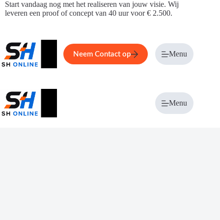
Ga
Start vandaag nog met het realiseren van jouw visie. Wij
naar
leveren een proof of concept van 40 uur voor € 2.500.
de
inhoud
Home
Service
Over ons
Menu
Magazi
Neem Contact op
Menu