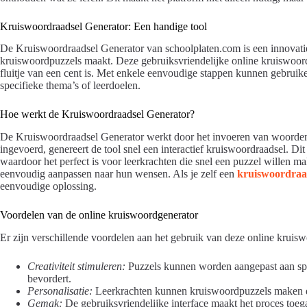
Kruiswoordraadsel Generator: Een handige tool
De Kruiswoordraadsel Generator van schoolplaten.com is een innovatie
kruiswoordpuzzels maakt. Deze gebruiksvriendelijke online kruiswoord
fluitje van een cent is. Met enkele eenvoudige stappen kunnen gebruik
specifieke thema’s of leerdoelen.
Hoe werkt de Kruiswoordraadsel Generator?
De Kruiswoordraadsel Generator werkt door het invoeren van woorden 
ingevoerd, genereert de tool snel een interactief kruiswoordraadsel. Di
waardoor het perfect is voor leerkrachten die snel een puzzel willen 
eenvoudig aanpassen naar hun wensen. Als je zelf een
kruiswoordraa
eenvoudige oplossing.
Voordelen van de online kruiswoordgenerator
Er zijn verschillende voordelen aan het gebruik van deze online kruis
Creativiteit stimuleren:
Puzzels kunnen worden aangepast aan spec
bevordert.
Personalisatie:
Leerkrachten kunnen kruiswoordpuzzels maken die
Gemak:
De gebruiksvriendelijke interface maakt het proces toeg