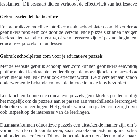
lesplannen. Dit bespaart tijd en verhoogt de effectiviteit van het lesgeve
Gebruiksvriendelijke interface
Een gebruiksvriendelijke interface maakt schoolplaten.com bijzonder aan
gebruikers probleemloos door de verschillende puzzels kunnen navigere
leerkrachten van alle niveaus, of ze nu ervaren zijn of pas net beginnen
educatieve puzzels in hun lessen.
Gebruik schoolplaten.com voor je educatieve puzzels
Met de website gebruik schoolplaten.com kunnen gebruikers eenvoudig 
platform biedt leerkrachten en leerlingen de mogelijkheid om puzzels a
leren niet alleen leuk maar ook effectief wordt. De diversiteit aan sch
onderwerpen te behandelen, wat de interactie in de klas bevordert.
Leerkrachten kunnen de educatieve puzzels gemakkelijk printen of digit
het mogelijk om de puzzels aan te passen aan verschillende leeromgev
behoeften van leerlingen. Het gebruik van schoolplaten.com zorgt ervoor
ook inspeelt op de interesses van de leerlingen.
Daarnaast kunnen educatieve puzzels een uitstekende manier zijn om b
vormen van leren te combineren, zoals visuele ondersteuning met schoo
onthouden wat ze leren. Dit maakt het platform niet alleen nuttig, m