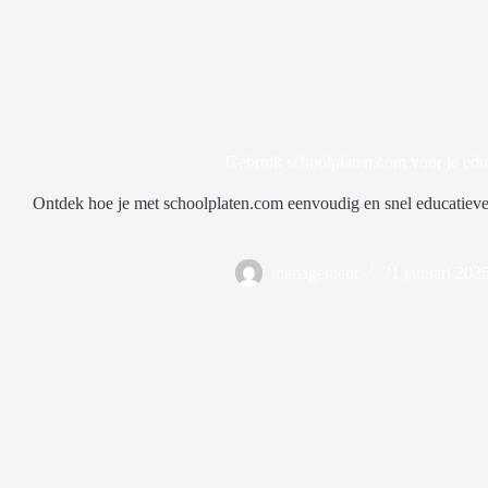
Gebruik schoolplaten.com voor je edu
Ontdek hoe je met schoolplaten.com eenvoudig en snel educatieve
management
21 januari 202