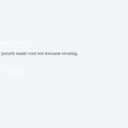
catieve puzzels
 puzzels maakt voor een leerzame ervaring.
5
Magazine