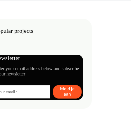
pular projects
wsletter
ter your email address below and subscribe
our newsletter
Meld je
aan