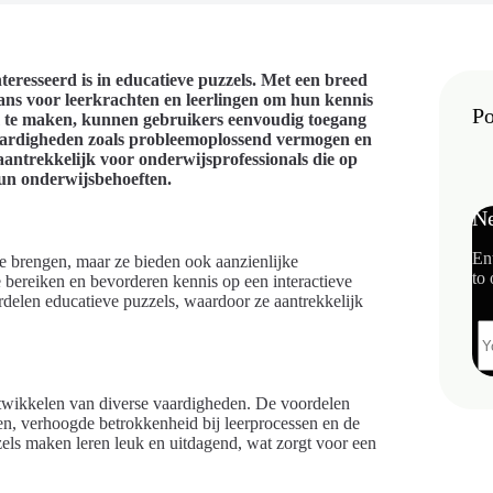
teresseerd is in educatieve puzzels. Met een breed
ans voor leerkrachten en leerlingen om hun kennis
Po
com te maken, kunnen gebruikers eenvoudig toegang
 vaardigheden zoals probleemoplossend vermogen en
aantrekkelijk voor onderwijsprofessionals die op
 hun onderwijsbehoeften.
Ne
En
te brengen, maar ze bieden ook aanzienlijke
to 
e bereiken en bevorderen kennis op een interactieve
delen educatieve puzzels, waardoor ze aantrekkelijk
 ontwikkelen van diverse vaardigheden. De voordelen
en, verhoogde betrokkenheid bij leerprocessen en de
ls maken leren leuk en uitdagend, wat zorgt voor een