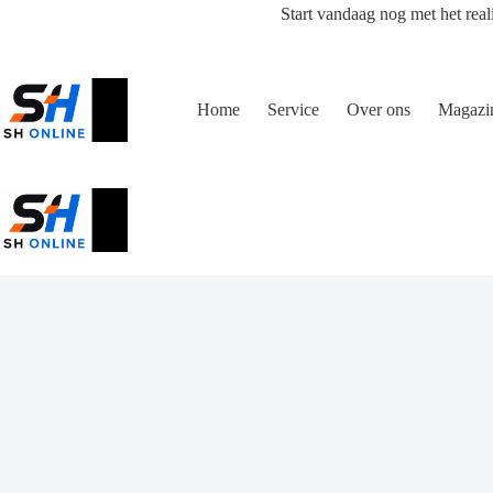
Ga
Start vandaag nog met het real
naar
de
inhoud
Home
Service
Over ons
Magazi