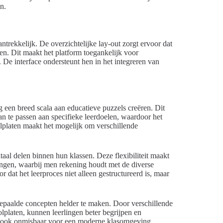
n.
trekkelijk. De overzichtelijke lay-out zorgt ervoor dat
n. Dit maakt het platform toegankelijk voor
. De interface ondersteunt hen in het integreren van
een breed scala aan educatieve puzzels creëren. Dit
an te passen aan specifieke leerdoelen, waardoor het
oolplaten maakt het mogelijk om verschillende
aal delen binnen hun klassen. Deze flexibiliteit maakt
ingen, waarbij men rekening houdt met de diverse
 dat het leerproces niet alleen gestructureerd is, maar
epaalde concepten helder te maken. Door verschillende
lplaten, kunnen leerlingen beter begrijpen en
aar ook onmisbaar voor een moderne klasomgeving.