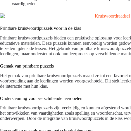
vaardigheden.
Printbare kruiswoordpuzzels voor in de klas
Printbare kruiswoordpuzzels bieden een praktische oplossing voor leerk
educatieve materialen. Deze puzzels kunnen eenvoudig worden gedown
te zetten tijdens de lessen. Het gebruik van printbare kruiswoordpuzzel
leerlingen, maar ondersteunt ook hun leerproces op verschillende mani
Gemak van printbare puzzels
Het gemak van printbare kruiswoordpuzzels maakt ze tot een favoriet 
voorbereiding aan de leerlingen worden voorgeschoteld. Dit stelt leerk
de interactie met hun klas.
Ondersteuning voor verschillende leerdoelen
Printbare kruiswoordpuzzels zijn veelzijdig en kunnen afgestemd worde
het ontwikkelen van vaardigheden zoals spelling en woordenschat, terwi
onderwerpen. Door de integratie van kruiswoordpuzzels in de klas wordt
Persoonlijke puzzels maken met schoolplaten.com