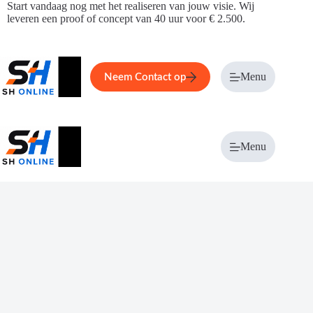
Ga
Start vandaag nog met het realiseren van jouw visie. Wij
naar
leveren een proof of concept van 40 uur voor € 2.500.
de
inhoud
Home
Service
Over ons
Menu
Magazi
Neem Contact op
Menu