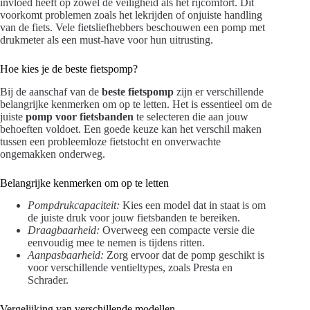
invloed heeft op zowel de veiligheid als het rijcomfort. Dit
voorkomt problemen zoals het lekrijden of onjuiste handling
van de fiets. Vele fietsliefhebbers beschouwen een pomp met
drukmeter als een must-have voor hun uitrusting.
Hoe kies je de beste fietspomp?
Bij de aanschaf van de
beste fietspomp
zijn er verschillende
belangrijke kenmerken om op te letten. Het is essentieel om de
juiste
pomp voor fietsbanden
te selecteren die aan jouw
behoeften voldoet. Een goede keuze kan het verschil maken
tussen een probleemloze fietstocht en onverwachte
ongemakken onderweg.
Belangrijke kenmerken om op te letten
Pompdrukcapaciteit:
Kies een model dat in staat is om
de juiste druk voor jouw fietsbanden te bereiken.
Draagbaarheid:
Overweeg een compacte versie die
eenvoudig mee te nemen is tijdens ritten.
Aanpasbaarheid:
Zorg ervoor dat de pomp geschikt is
voor verschillende ventieltypes, zoals Presta en
Schrader.
Vergelijking van verschillende modellen