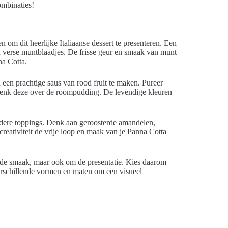
ombinaties!
n om dit heerlijke Italiaanse dessert te presenteren. Een
n verse muntblaadjes. De frisse geur en smaak van munt
na Cotta.
een prachtige saus van rood fruit te maken. Pureer
chenk deze over de roompudding. De levendige kleuren
ndere toppings. Denk aan geroosterde amandelen,
reativiteit de vrije loop en maak van je Panna Cotta
m de smaak, maar ook om de presentatie. Kies daarom
verschillende vormen en maten om een visueel