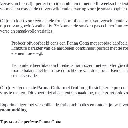
Verse vruchten zijn perfect om te combineren met de fluweelzachte text
voor een verrassende en verkwikkende ervaring voor je smaakpapillen.
Of je nu kiest voor één enkele fruitsoort of een mix van verschillende vr
rijp en van goede kwaliteit is. Zo komen de smaken pas echt tot hun re
verse en smaakvolle variaties.
Probeer bijvoorbeeld eens een Panna Cotta met sappige aardbeie
lichtzure karakter van de aardbeien combineert perfect met de ro
element toevoegt.
Een andere heerlijke combinatie is frambozen met een vleugje c
mooie balans met het frisse en lichtzure van de citroen. Beide s
smaaksensatie.
Om je zelfgemaakte
Panna Cotta met fruit
nog feestelijker te presen
saus te maken. Dit voegt niet alleen extra smaak toe, maar zorgt ook vo
Experimenteer met verschillende fruitcombinaties en ontdek jouw favori
roompudding
.
Tips voor de perfecte Panna Cotta