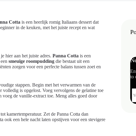
nna Cotta
is een heerlijk romig Italiaans dessert dat
beginner in de keuken, met het juiste recept en wat
Po
je hier aan het juiste adres.
Panna Cotta
is een
Ne
s een
smeuïge roompudding
die bestaat uit een
iënten zorgen voor een perfecte balans tussen zoet en
En
to 
nvoudige stappen. Begin met het verwarmen van de
r volledig is opgelost. Voeg vervolgens de gelatine toe
en voeg de vanille-extract toe. Meng alles goed door
n tot kamertemperatuur. Zet de Panna Cotta dan
ta ook een hele nacht laten opstijven voor een stevigere