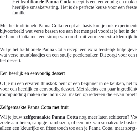
Het
traditionele Panna Cotta
recept is een eenvoudig en makkel
heerlijke smaakervaring. Het is de perfecte keuze voor een feeste
familie.
Met het traditionele Panna Cotta recept als basis kun je ook experimen
bijvoorbeeld wat verse bessen toe aan het mengsel voordat je het in de v
de Panna Cotta met een siroop van rood fruit voor een extra kleurrijk tin
Wil je het traditionele Panna Cotta recept een extra feestelijk tintje 
wat verse muntblaadjes en een snufje poedersuiker. Dit zorgt voor een m
het dessert.
Een heerlijk en eenvoudig dessert
Of je nu een ervaren thuiskok bent of een beginner in de keuken, het t
voor een heerlijk en eenvoudig dessert. Met slechts een paar ingrediën
roompudding maken die indruk zal maken op iedereen die ervan proeft
Zelfgemaakte Panna Cotta met fruit
Wil je jouw
zelfgemaakte Panna Cotta
nog meer laten schitteren? Voe
zoete aardbeien, sappige frambozen, of een mix van smaakvolle bosbes
alleen een kleurrijke en frisse touch toe aan je Panna Cotta, maar zorg