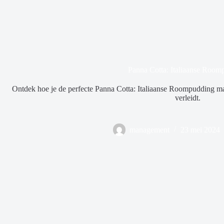
Panna Cotta: Italiaanse Room
Ontdek hoe je de perfecte Panna Cotta: Italiaanse Roompudding maa
verleidt.
management
23 mei 2024