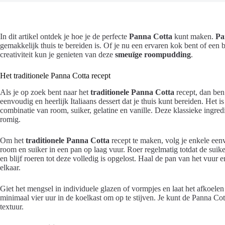
In dit artikel ontdek je hoe je de perfecte
Panna Cotta
kunt maken.
Pa
gemakkelijk thuis te bereiden is. Of je nu een ervaren kok bent of een 
creativiteit kun je genieten van deze
smeuïge roompudding
.
Het traditionele Panna Cotta recept
Als je op zoek bent naar het
traditionele Panna Cotta
recept, dan ben 
eenvoudig en heerlijk Italiaans dessert dat je thuis kunt bereiden. Het i
combinatie van room, suiker, gelatine en vanille. Deze klassieke ingred
romig.
Om het
traditionele Panna Cotta
recept te maken, volg je enkele ee
room en suiker in een pan op laag vuur. Roer regelmatig totdat de suike
en blijf roeren tot deze volledig is opgelost. Haal de pan van het vuur 
elkaar.
Giet het mengsel in individuele glazen of vormpjes en laat het afkoele
minimaal vier uur in de koelkast om op te stijven. Je kunt de Panna Cot
textuur.