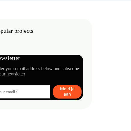
pular projects
wsletter
ter your email address below and subscribe
our newsletter
Meld je
aan