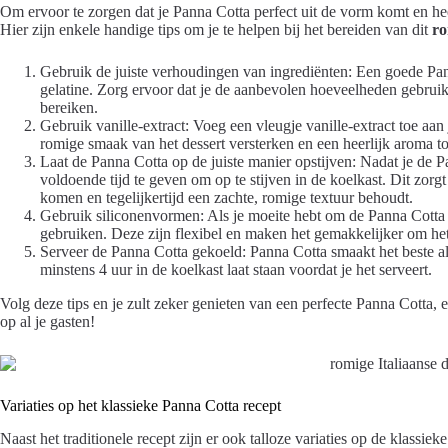
Om ervoor te zorgen dat je Panna Cotta perfect uit de vorm komt en heerl
Hier zijn enkele handige tips om je te helpen bij het bereiden van dit
ro
Gebruik de juiste verhoudingen van ingrediënten: Een goede Pann
gelatine. Zorg ervoor dat je de aanbevolen hoeveelheden gebruikt
bereiken.
Gebruik vanille-extract: Voeg een vleugje vanille-extract toe aan
romige smaak van het dessert versterken en een heerlijk aroma t
Laat de Panna Cotta op de juiste manier opstijven: Nadat je de P
voldoende tijd te geven om op te stijven in de koelkast. Dit zorgt
komen en tegelijkertijd een zachte, romige textuur behoudt.
Gebruik siliconenvormen: Als je moeite hebt om de Panna Cotta 
gebruiken. Deze zijn flexibel en maken het gemakkelijker om het d
Serveer de Panna Cotta gekoeld: Panna Cotta smaakt het beste als
minstens 4 uur in de koelkast laat staan voordat je het serveert.
Volg deze tips en je zult zeker genieten van een perfecte Panna Cotta, e
op al je gasten!
Variaties op het klassieke Panna Cotta recept
Naast het traditionele recept zijn er ook talloze variaties op de klassi