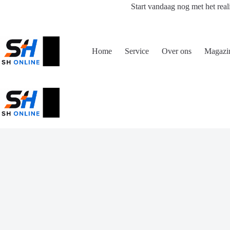
Ga
Start vandaag nog met het real
naar
de
inhoud
Home
Service
Over ons
Magazi