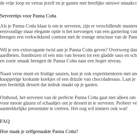
de vrije loop en verras jezelf en je gasten met heerlijke nieuwe smaakc
Serveertips voor Panna Cotta
Als je Panna Cotta klaar is om te serveren, zijn er verschillende maniere
eenvoudige maar elegante optie is het toevoegen van een garnering va
brengen een verkwikkend contrast met de romige structuur van de Pan
Wil je een extravagante twist aan je Panna Cotta geven? Overweeg dan 
aardbeien, frambozen of een mix van bessen tot een gladde saus en s
en zoete smaak brengen de Panna Cotta naar een hoger niveau.
Naast verse munt en fruitige sauzen, kun je ook experimenteren met a
knapperige krokante koekjes of een drizzle van chocoladesaus. Laat je c
een feestelijk dessert dat indruk maakt op je gasten.
Onthoud, het serveren van de perfecte Panna Cotta gaat niet alleen o
voor mooie glazen of schaaltjes om je dessert in te serveren. Probeer 
aantrekkelijke presentatie te creëren. Het oog wil immers ook wat!
FAQ
Hoe maak je zelfgemaakte Panna Cotta?