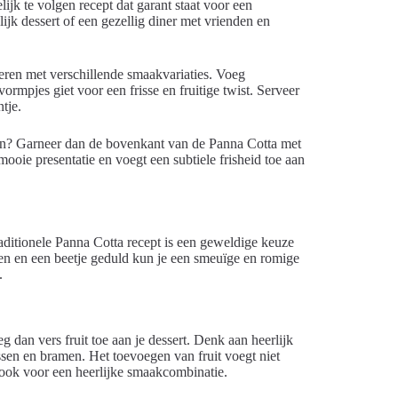
ijk te volgen recept dat garant staat voor een
lijk dessert of een gezellig diner met vrienden en
teren met verschillende smaakvariaties. Voeg
ormpjes giet voor een frisse en fruitige twist. Serveer
tje.
geven? Garneer dan de bovenkant van de Panna Cotta met
ooie presentatie en voegt een subtiele frisheid toe aan
raditionele Panna Cotta recept is een geweldige keuze
ten en een beetje geduld kun je een smeuïge en romige
.
g dan vers fruit toe aan je dessert. Denk aan heerlijk
sen en bramen. Het toevoegen van fruit voegt niet
t ook voor een heerlijke smaakcombinatie.