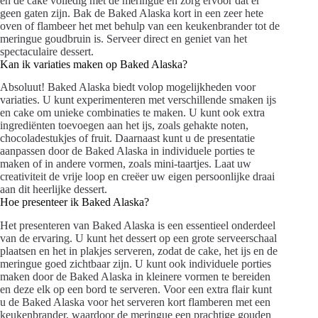
en de cake volledig met de meringue en zorg ervoor dat er
geen gaten zijn. Bak de Baked Alaska kort in een zeer hete
oven of flambeer het met behulp van een keukenbrander tot de
meringue goudbruin is. Serveer direct en geniet van het
spectaculaire dessert.
Kan ik variaties maken op Baked Alaska?
Absoluut! Baked Alaska biedt volop mogelijkheden voor
variaties. U kunt experimenteren met verschillende smaken ijs
en cake om unieke combinaties te maken. U kunt ook extra
ingrediënten toevoegen aan het ijs, zoals gehakte noten,
chocoladestukjes of fruit. Daarnaast kunt u de presentatie
aanpassen door de Baked Alaska in individuele porties te
maken of in andere vormen, zoals mini-taartjes. Laat uw
creativiteit de vrije loop en creëer uw eigen persoonlijke draai
aan dit heerlijke dessert.
Hoe presenteer ik Baked Alaska?
Het presenteren van Baked Alaska is een essentieel onderdeel
van de ervaring. U kunt het dessert op een grote serveerschaal
plaatsen en het in plakjes serveren, zodat de cake, het ijs en de
meringue goed zichtbaar zijn. U kunt ook individuele porties
maken door de Baked Alaska in kleinere vormen te bereiden
en deze elk op een bord te serveren. Voor een extra flair kunt
u de Baked Alaska voor het serveren kort flamberen met een
keukenbrander, waardoor de meringue een prachtige gouden