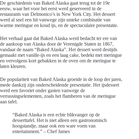
De geschiedenis van Baked Alaska gaat terug tot de 19e
eeuw, waar het voor het eerst werd geserveerd in de
restaurants van Delmonico’s in New York City. Het dessert
werd al snel een hit vanwege zijn unieke combinatie van
warme meringue en koud ijs, en de spectaculaire presentatie.
Het verhaal gaat dat Baked Alaska werd bedacht ter ere van
de aankoop van Alaska door de Verenigde Staten in 1867,
vandaar de naam “Baked Alaska”. Het dessert werd destijds
gemaakt met vanille-ijs en een laag cake, bedekt met meringue
en vervolgens kort gebakken in de oven om de meringue te
laten kleuren.
De populariteit van Baked Alaska groeide in de loop der jaren,
mede dankzij zijn onderscheidende presentatie. Het ijsdessert
werd een favoriet onder gasten vanwege de
verrassingselementen, zoals het flamberen van de meringue
aan tafel.
“Baked Alaska is een echte blikvanger op de
desserttafel. Het is niet alleen een gastronomisch
hoogstandje, maar ook een ware vorm van
entertainment.” – Chef James