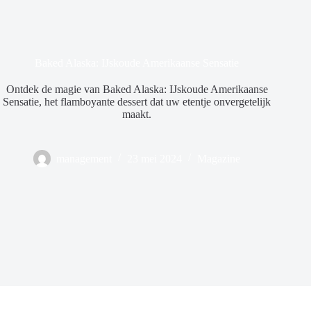
Baked Alaska: IJskoude Amerikaanse Sensatie
Ontdek de magie van Baked Alaska: IJskoude Amerikaanse
Sensatie, het flamboyante dessert dat uw etentje onvergetelijk
maakt.
management
23 mei 2024
Magazine