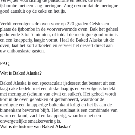
Verwijder voorzichtig de plasticfolie en bedek de hele
ijsbombe met een laag meringue. Zorg ervoor dat de meringue
goed aansluit op de cake en het ijs.
Verhit vervolgens de oven voor op 220 graden Celsius en
plaats de ijsbombe in de voorverwarmde oven. Bak het geheel
gedurende 3 tot 5 minuten, of totdat de meringue goudbruin is
en een knapperig laagje vormt. Haal de Baked Alaska uit de
oven, laat het kort afkoelen en serveer het dessert direct aan
uw enthousiaste gasten.
FAQ
Wat is Baked Alaska?
Baked Alaska is een spectaculair ijsdessert dat bestaat uit een
laag cake bedekt met een dikke laag ijs en vervolgens bedekt
met meringue (schuim van eiwit en suiker). Het geheel wordt
kort in de oven gebakken of geflambeerd, waardoor de
meringue een knapperige buitenkant krijgt en het ijs aan de
binnenkant bevroren blijft. Het resultaat is een combinatie van
warm en koud, zacht en knapperig, waardoor het een
onvergetelijke smaakervaring is.
Wat is de historie van Baked Alaska?