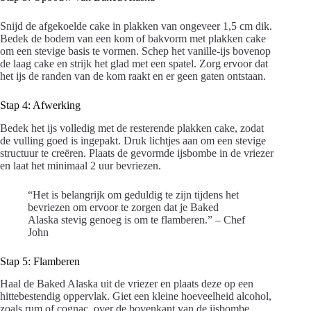
Snijd de afgekoelde cake in plakken van ongeveer 1,5 cm dik.
Bedek de bodem van een kom of bakvorm met plakken cake
om een stevige basis te vormen. Schep het vanille-ijs bovenop
de laag cake en strijk het glad met een spatel. Zorg ervoor dat
het ijs de randen van de kom raakt en er geen gaten ontstaan.
Stap 4: Afwerking
Bedek het ijs volledig met de resterende plakken cake, zodat
de vulling goed is ingepakt. Druk lichtjes aan om een stevige
structuur te creëren. Plaats de gevormde ijsbombe in de vriezer
en laat het minimaal 2 uur bevriezen.
“Het is belangrijk om geduldig te zijn tijdens het
bevriezen om ervoor te zorgen dat je Baked
Alaska stevig genoeg is om te flamberen.” – Chef
John
Stap 5: Flamberen
Haal de Baked Alaska uit de vriezer en plaats deze op een
hittebestendig oppervlak. Giet een kleine hoeveelheid alcohol,
zoals rum of cognac, over de bovenkant van de ijsbombe.