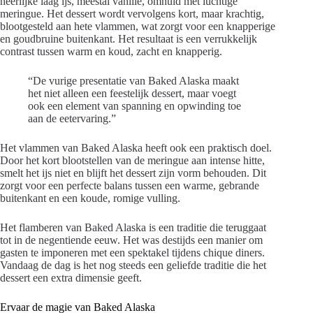
heerlijke laag ijs, meestal vanille, omhuld met luchtige
meringue. Het dessert wordt vervolgens kort, maar krachtig,
blootgesteld aan hete vlammen, wat zorgt voor een knapperige
en goudbruine buitenkant. Het resultaat is een verrukkelijk
contrast tussen warm en koud, zacht en knapperig.
“De vurige presentatie van Baked Alaska maakt
het niet alleen een feestelijk dessert, maar voegt
ook een element van spanning en opwinding toe
aan de eetervaring.”
Het vlammen van Baked Alaska heeft ook een praktisch doel.
Door het kort blootstellen van de meringue aan intense hitte,
smelt het ijs niet en blijft het dessert zijn vorm behouden. Dit
zorgt voor een perfecte balans tussen een warme, gebrande
buitenkant en een koude, romige vulling.
Het flamberen van Baked Alaska is een traditie die teruggaat
tot in de negentiende eeuw. Het was destijds een manier om
gasten te imponeren met een spektakel tijdens chique diners.
Vandaag de dag is het nog steeds een geliefde traditie die het
dessert een extra dimensie geeft.
Ervaar de magie van Baked Alaska