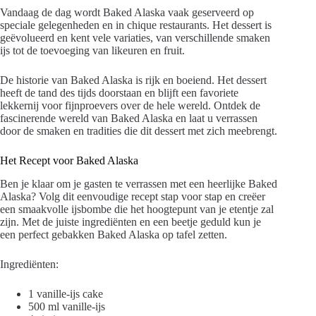
Vandaag de dag wordt Baked Alaska vaak geserveerd op
speciale gelegenheden en in chique restaurants. Het dessert is
geëvolueerd en kent vele variaties, van verschillende smaken
ijs tot de toevoeging van likeuren en fruit.
De historie van Baked Alaska is rijk en boeiend. Het dessert
heeft de tand des tijds doorstaan en blijft een favoriete
lekkernij voor fijnproevers over de hele wereld. Ontdek de
fascinerende wereld van Baked Alaska en laat u verrassen
door de smaken en tradities die dit dessert met zich meebrengt.
Het Recept voor Baked Alaska
Ben je klaar om je gasten te verrassen met een heerlijke Baked
Alaska? Volg dit eenvoudige recept stap voor stap en creëer
een smaakvolle ijsbombe die het hoogtepunt van je etentje zal
zijn. Met de juiste ingrediënten en een beetje geduld kun je
een perfect gebakken Baked Alaska op tafel zetten.
Ingrediënten:
1 vanille-ijs cake
500 ml vanille-ijs