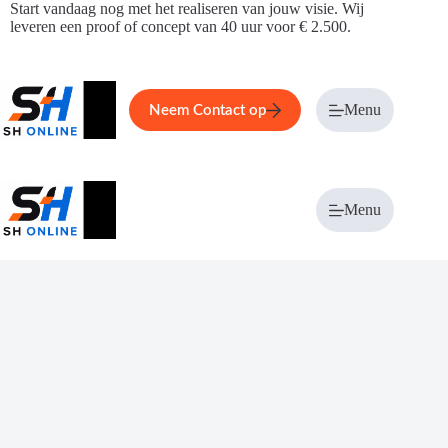
Ga
Start vandaag nog met het realiseren van jouw visie. Wij
naar
leveren een proof of concept van 40 uur voor € 2.500.
de
inhoud
Home
Service
Over ons
Menu
Magazi
Neem Contact op
Menu