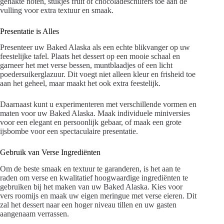
gehakte noten, stukjes fruit of chocoladeschilfers toe aan de
vulling voor extra textuur en smaak.
Presentatie is Alles
Presenteer uw Baked Alaska als een echte blikvanger op uw
feestelijke tafel. Plaats het dessert op een mooie schaal en
garneer het met verse bessen, muntblaadjes of een licht
poedersuikerglazuur. Dit voegt niet alleen kleur en frisheid toe
aan het geheel, maar maakt het ook extra feestelijk.
Daarnaast kunt u experimenteren met verschillende vormen en
maten voor uw Baked Alaska. Maak individuele miniversies
voor een elegant en persoonlijk gebaar, of maak een grote
ijsbombe voor een spectaculaire presentatie.
Gebruik van Verse Ingrediënten
Om de beste smaak en textuur te garanderen, is het aan te
raden om verse en kwalitatief hoogwaardige ingrediënten te
gebruiken bij het maken van uw Baked Alaska. Kies voor
vers roomijs en maak uw eigen meringue met verse eieren. Dit
zal het dessert naar een hoger niveau tillen en uw gasten
aangenaam verrassen.