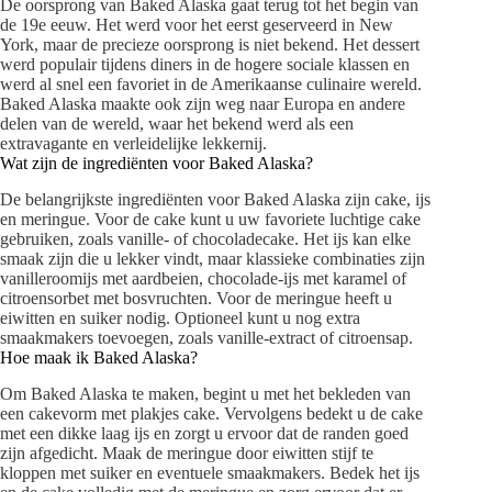
De oorsprong van Baked Alaska gaat terug tot het begin van
de 19e eeuw. Het werd voor het eerst geserveerd in New
York, maar de precieze oorsprong is niet bekend. Het dessert
werd populair tijdens diners in de hogere sociale klassen en
werd al snel een favoriet in de Amerikaanse culinaire wereld.
Baked Alaska maakte ook zijn weg naar Europa en andere
delen van de wereld, waar het bekend werd als een
extravagante en verleidelijke lekkernij.
Wat zijn de ingrediënten voor Baked Alaska?
De belangrijkste ingrediënten voor Baked Alaska zijn cake, ijs
en meringue. Voor de cake kunt u uw favoriete luchtige cake
gebruiken, zoals vanille- of chocoladecake. Het ijs kan elke
smaak zijn die u lekker vindt, maar klassieke combinaties zijn
vanilleroomijs met aardbeien, chocolade-ijs met karamel of
citroensorbet met bosvruchten. Voor de meringue heeft u
eiwitten en suiker nodig. Optioneel kunt u nog extra
smaakmakers toevoegen, zoals vanille-extract of citroensap.
Hoe maak ik Baked Alaska?
Om Baked Alaska te maken, begint u met het bekleden van
een cakevorm met plakjes cake. Vervolgens bedekt u de cake
met een dikke laag ijs en zorgt u ervoor dat de randen goed
zijn afgedicht. Maak de meringue door eiwitten stijf te
kloppen met suiker en eventuele smaakmakers. Bedek het ijs