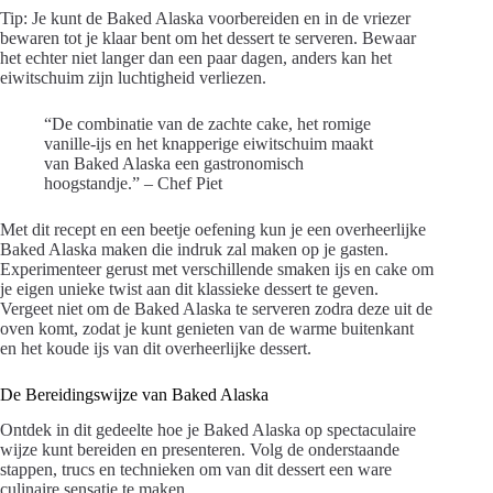
Tip: Je kunt de Baked Alaska voorbereiden en in de vriezer
bewaren tot je klaar bent om het dessert te serveren. Bewaar
het echter niet langer dan een paar dagen, anders kan het
eiwitschuim zijn luchtigheid verliezen.
“De combinatie van de zachte cake, het romige
vanille-ijs en het knapperige eiwitschuim maakt
van Baked Alaska een gastronomisch
hoogstandje.” – Chef Piet
Met dit recept en een beetje oefening kun je een overheerlijke
Baked Alaska maken die indruk zal maken op je gasten.
Experimenteer gerust met verschillende smaken ijs en cake om
je eigen unieke twist aan dit klassieke dessert te geven.
Vergeet niet om de Baked Alaska te serveren zodra deze uit de
oven komt, zodat je kunt genieten van de warme buitenkant
en het koude ijs van dit overheerlijke dessert.
De Bereidingswijze van Baked Alaska
Ontdek in dit gedeelte hoe je Baked Alaska op spectaculaire
wijze kunt bereiden en presenteren. Volg de onderstaande
stappen, trucs en technieken om van dit dessert een ware
culinaire sensatie te maken.