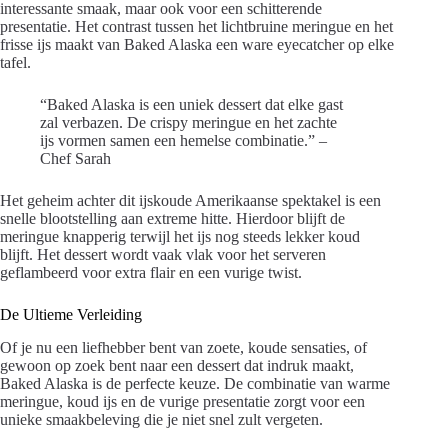
interessante smaak, maar ook voor een schitterende
presentatie. Het contrast tussen het lichtbruine meringue en het
frisse ijs maakt van Baked Alaska een ware eyecatcher op elke
tafel.
“Baked Alaska is een uniek dessert dat elke gast
zal verbazen. De crispy meringue en het zachte
ijs vormen samen een hemelse combinatie.” –
Chef Sarah
Het geheim achter dit ijskoude Amerikaanse spektakel is een
snelle blootstelling aan extreme hitte. Hierdoor blijft de
meringue knapperig terwijl het ijs nog steeds lekker koud
blijft. Het dessert wordt vaak vlak voor het serveren
geflambeerd voor extra flair en een vurige twist.
De Ultieme Verleiding
Of je nu een liefhebber bent van zoete, koude sensaties, of
gewoon op zoek bent naar een dessert dat indruk maakt,
Baked Alaska is de perfecte keuze. De combinatie van warme
meringue, koud ijs en de vurige presentatie zorgt voor een
unieke smaakbeleving die je niet snel zult vergeten.