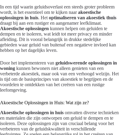
In een tijd waarin geluidsoverlast een steeds groter probleem
wordt, is het essentieel om te kijken naar
akoestische
oplossingen in huis
. Het
optimaliseren van akoestiek thuis
draagt bij aan een rustiger en aangenamer leefklimaat.
Akoestische oplossingen
kunnen helpen om geluiden te
dempen en te isoleren, wat leidt tot meer privacy en minder
afleiding. Dit is vooral belangrijk in drukke stedelijke
gebieden waar geluid van buitenaf een negatieve invloed kan
hebben op het dagelijks leven.
Door het implementeren van
geluidswerende oplossingen in
woning
kunnen bewoners niet alleen genieten van een
verbeterde akoestiek, maar ook van een verhoogd welzijn. Het
is tijd om de basisprincipes van akoestiek te begrijpen en de
voordelen te ontdekken van het creëren van een rustige
leefomgeving.
Akoestische Oplossingen in Huis: Wat zijn ze?
Akoestische oplossingen in huis
omvatten diverse technieken
en materialen die zijn ontworpen om geluid te dempen en te
isoleren. Deze oplossingen zijn van cruciaal belang voor het
verbeteren van de geluidskwaliteit in verschillende
leefruimtes. Ze spelen een belangrijke rol in het creëren van