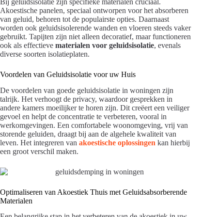
Bij geluidsisolatie zijn specifieke materialen cruciaal.
Akoestische panelen, speciaal ontworpen voor het absorberen
van geluid, behoren tot de populairste opties. Daarnaast
worden ook geluidsisolerende wanden en vloeren steeds vaker
gebruikt. Tapijten zijn niet alleen decoratief, maar functioneren
ook als effectieve
materialen voor geluidsisolatie
, evenals
diverse soorten isolatieplaten.
Voordelen van Geluidsisolatie voor uw Huis
De voordelen van goede geluidsisolatie in woningen zijn
talrijk. Het verhoogt de privacy, waardoor gesprekken in
andere kamers moeilijker te horen zijn. Dit creëert een veiliger
gevoel en helpt de concentratie te verbeteren, vooral in
werkomgevingen. Een comfortabele woonomgeving, vrij van
storende geluiden, draagt bij aan de algehele kwaliteit van
leven. Het integreren van
akoestische oplossingen
kan hierbij
een groot verschil maken.
Optimaliseren van Akoestiek Thuis met Geluidsabsorberende
Materialen
Een belangrijke stap in het verbeteren van de akoestiek in uw