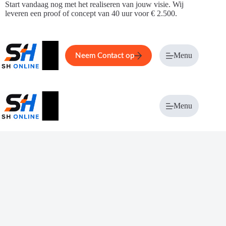
Ga
Start vandaag nog met het realiseren van jouw visie. Wij
naar
leveren een proof of concept van 40 uur voor € 2.500.
de
inhoud
Home
Service
Over ons
Menu
Magazi
Neem Contact op
Menu