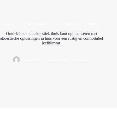
Optimaliseer uw Woning met Akoestische Oplossingen
Ontdek hoe u de akoestiek thuis kunt optimaliseren met
akoestische oplossingen in huis voor een rustig en comfortabel
leefklimaat.
management
24 juli 2024
Magazine