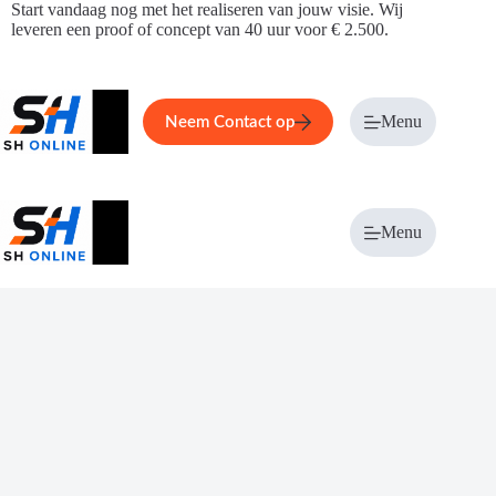
Ga
Start vandaag nog met het realiseren van jouw visie. Wij
naar
leveren een proof of concept van 40 uur voor € 2.500.
de
inhoud
Home
Service
Over ons
Menu
Magazi
Neem Contact op
Menu