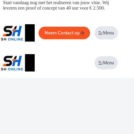
Ga
Start vandaag nog met het realiseren van jouw visie. Wij
naar
leveren een proof of concept van 40 uur voor € 2.500.
de
inhoud
Home
Service
Over ons
Menu
Magazi
Neem Contact op
Menu