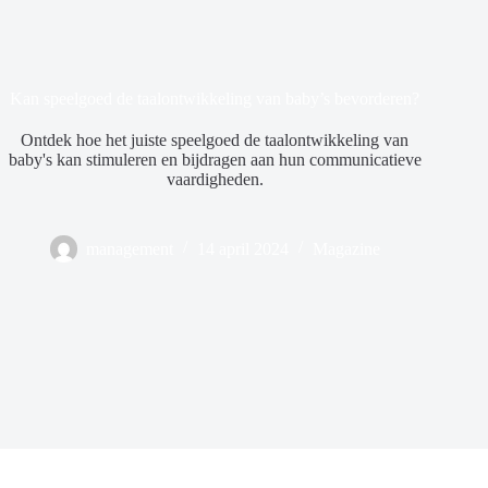
Kan speelgoed de taalontwikkeling van baby’s bevorderen?
Ontdek hoe het juiste speelgoed de taalontwikkeling van
baby's kan stimuleren en bijdragen aan hun communicatieve
vaardigheden.
management
14 april 2024
Magazine