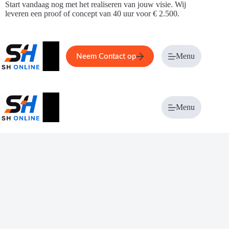
Ga
Start vandaag nog met het realiseren van jouw visie. Wij
naar
leveren een proof of concept van 40 uur voor € 2.500.
de
inhoud
Home
Service
Over ons
Menu
Magazi
Neem Contact op
Menu