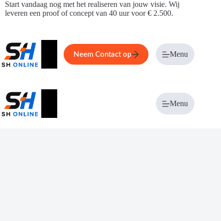
Ga
Start vandaag nog met het realiseren van jouw visie. Wij
naar
leveren een proof of concept van 40 uur voor € 2.500.
de
inhoud
Home
Service
Over ons
Menu
Magazi
Neem Contact op
Menu