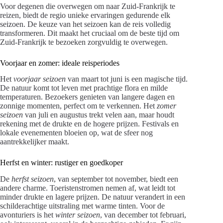
Voor degenen die overwegen om naar Zuid-Frankrijk te
reizen, biedt de regio unieke ervaringen gedurende elk
seizoen. De keuze van het seizoen kan de reis volledig
transformeren. Dit maakt het cruciaal om de beste tijd om
Zuid-Frankrijk te bezoeken zorgvuldig te overwegen.
Voorjaar en zomer: ideale reisperiodes
Het
voorjaar seizoen
van maart tot juni is een magische tijd.
De natuur komt tot leven met prachtige flora en milde
temperaturen. Bezoekers genieten van langere dagen en
zonnige momenten, perfect om te verkennen. Het
zomer
seizoen
van juli en augustus trekt velen aan, maar houdt
rekening met de drukte en de hogere prijzen. Festivals en
lokale evenementen bloeien op, wat de sfeer nog
aantrekkelijker maakt.
Herfst en winter: rustiger en goedkoper
De
herfst seizoen
, van september tot november, biedt een
andere charme. Toeristenstromen nemen af, wat leidt tot
minder drukte en lagere prijzen. De natuur verandert in een
schilderachtige uitstraling met warme tinten. Voor de
avonturiers is het
winter seizoen
, van december tot februari,