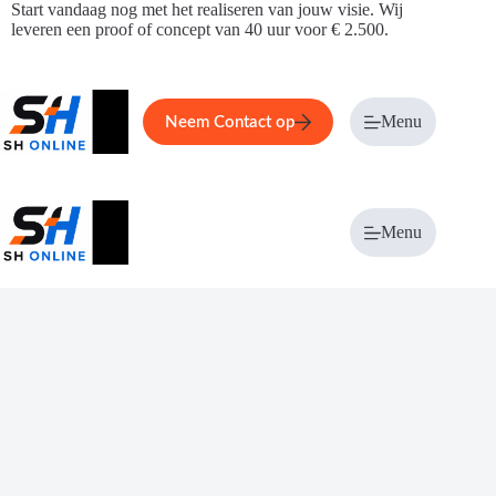
Ga
Start vandaag nog met het realiseren van jouw visie. Wij
naar
leveren een proof of concept van 40 uur voor € 2.500.
de
inhoud
Home
Service
Over ons
Menu
Magazi
Neem Contact op
Menu