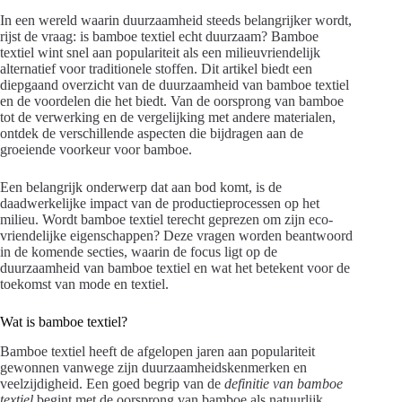
In een wereld waarin duurzaamheid steeds belangrijker wordt,
rijst de vraag: is bamboe textiel echt duurzaam? Bamboe
textiel wint snel aan populariteit als een milieuvriendelijk
alternatief voor traditionele stoffen. Dit artikel biedt een
diepgaand overzicht van de duurzaamheid van bamboe textiel
en de voordelen die het biedt. Van de oorsprong van bamboe
tot de verwerking en de vergelijking met andere materialen,
ontdek de verschillende aspecten die bijdragen aan de
groeiende voorkeur voor bamboe.
Een belangrijk onderwerp dat aan bod komt, is de
daadwerkelijke impact van de productieprocessen op het
milieu. Wordt bamboe textiel terecht geprezen om zijn eco-
vriendelijke eigenschappen? Deze vragen worden beantwoord
in de komende secties, waarin de focus ligt op de
duurzaamheid van bamboe textiel en wat het betekent voor de
toekomst van mode en textiel.
Wat is bamboe textiel?
Bamboe textiel heeft de afgelopen jaren aan populariteit
gewonnen vanwege zijn duurzaamheidskenmerken en
veelzijdigheid. Een goed begrip van de
definitie van bamboe
textiel
begint met de oorsprong van bamboe als natuurlijk