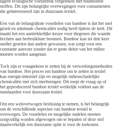
lagere ecologische voetafdruk vergeleken met traditionele
stoffen. Dit zijn belangrijke overwegingen voor consumenten
die geïnteresseerd zijn in duurzaam textiel.
Een van de belangrijkste voordelen van bamboe is dat het snel
groeit en minimale chemicaliën nodig heeft tijdens de teelt. Dit
maakt het een aantrekkelijke keuze voor diegenen die waarde
hechten aan herbruikbare bronnen. Bamboe kan tot drie keer
sneller groeien dan andere gewassen, wat zorgt voor een
constante aanvoer zonder dat er grote delen van het milieu
moeten worden aangetast.
Toch zijn er vraagtekens te zetten bij de verwerkingsmethoden
van bamboe. Het proces om bamboe om te zetten in textiel
kan energie-intensief zijn en mogelijk milieuschadelijke
chemicaliën met zich meebrengen. Dit roept de vraag op of
het geproduceerd bamboe textiel werkelijk voldoet aan de
standaarden voor duurzaam textiel.
Om een weloverwogen beslissing te nemen, is het belangrijk
om de verschillende aspecten van bamboe textiel te
overwegen. De voordelen en mogelijke nadelen moeten
zorgvuldig worden afgewogen om te bepalen of deze stof
daadwerkelijk een duurzame optie is voor de toekomst.