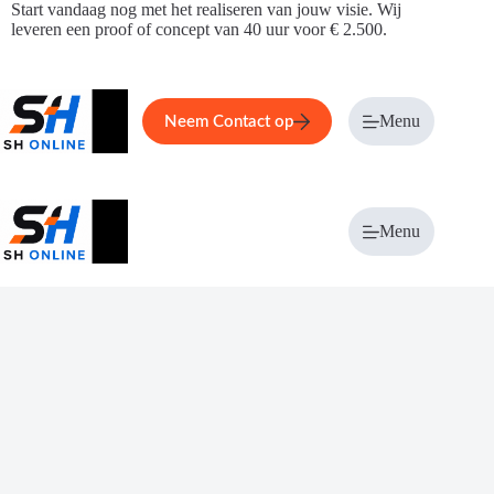
Ga
Start vandaag nog met het realiseren van jouw visie. Wij
naar
leveren een proof of concept van 40 uur voor € 2.500.
de
inhoud
Home
Service
Over ons
Menu
Magazi
Neem Contact op
Menu