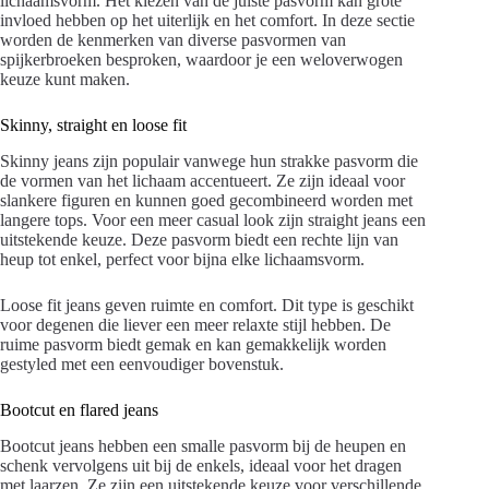
lichaamsvorm. Het kiezen van de juiste pasvorm kan grote
invloed hebben op het uiterlijk en het comfort. In deze sectie
worden de kenmerken van diverse pasvormen van
spijkerbroeken besproken, waardoor je een weloverwogen
keuze kunt maken.
Skinny, straight en loose fit
Skinny jeans zijn populair vanwege hun strakke pasvorm die
de vormen van het lichaam accentueert. Ze zijn ideaal voor
slankere figuren en kunnen goed gecombineerd worden met
langere tops. Voor een meer casual look zijn straight jeans een
uitstekende keuze. Deze pasvorm biedt een rechte lijn van
heup tot enkel, perfect voor bijna elke lichaamsvorm.
Loose fit jeans geven ruimte en comfort. Dit type is geschikt
voor degenen die liever een meer relaxte stijl hebben. De
ruime pasvorm biedt gemak en kan gemakkelijk worden
gestyled met een eenvoudiger bovenstuk.
Bootcut en flared jeans
Bootcut jeans hebben een smalle pasvorm bij de heupen en
schenk vervolgens uit bij de enkels, ideaal voor het dragen
met laarzen. Ze zijn een uitstekende keuze voor verschillende