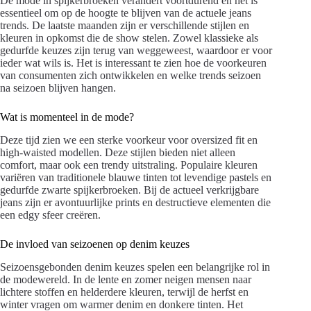
De mode in spijkerbroeken verandert voortdurend en het is
essentieel om op de hoogte te blijven van de actuele jeans
trends. De laatste maanden zijn er verschillende stijlen en
kleuren in opkomst die de show stelen. Zowel klassieke als
gedurfde keuzes zijn terug van weggeweest, waardoor er voor
ieder wat wils is. Het is interessant te zien hoe de voorkeuren
van consumenten zich ontwikkelen en welke trends seizoen
na seizoen blijven hangen.
Wat is momenteel in de mode?
Deze tijd zien we een sterke voorkeur voor oversized fit en
high-waisted modellen. Deze stijlen bieden niet alleen
comfort, maar ook een trendy uitstraling. Populaire kleuren
variëren van traditionele blauwe tinten tot levendige pastels en
gedurfde zwarte spijkerbroeken. Bij de actueel verkrijgbare
jeans zijn er avontuurlijke prints en destructieve elementen die
een edgy sfeer creëren.
De invloed van seizoenen op denim keuzes
Seizoensgebonden denim keuzes spelen een belangrijke rol in
de modewereld. In de lente en zomer neigen mensen naar
lichtere stoffen en helderdere kleuren, terwijl de herfst en
winter vragen om warmer denim en donkere tinten. Het