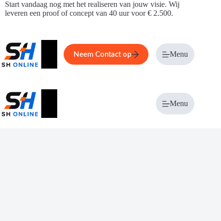
Ga
Start vandaag nog met het realiseren van jouw visie. Wij
naar
leveren een proof of concept van 40 uur voor € 2.500.
de
inhoud
Home
Service
Over ons
Menu
Magazi
Neem Contact op
Menu