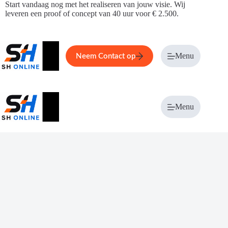
Ga
Start vandaag nog met het realiseren van jouw visie. Wij
naar
leveren een proof of concept van 40 uur voor € 2.500.
de
inhoud
Home
Service
Over ons
Menu
Magazi
Neem Contact op
Menu