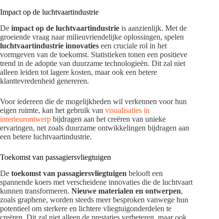
Impact op de luchtvaartindustrie
De
impact op de luchtvaartindustrie
is aanzienlijk. Met de
groeiende vraag naar milieuvriendelijke oplossingen, spelen
luchtvaartindustrie innovaties
een cruciale rol in het
vormgeven van de toekomst. Statistieken tonen een positieve
trend in de adoptie van duurzame technologieën. Dit zal niet
alleen leiden tot lagere kosten, maar ook een betere
klanttevredenheid genereren.
Voor iedereen die de mogelijkheden wil verkennen voor hun
eigen ruimte, kan het gebruik van
visualisaties in
interieurontwerp
bijdragen aan het creëren van unieke
ervaringen, net zoals duurzame ontwikkelingen bijdragen aan
een betere luchtvaartindustrie.
Toekomst van passagiersvliegtuigen
De
toekomst van passagiersvliegtuigen
belooft een
spannende koers met verscheidene innovaties die de luchtvaart
kunnen transformeren.
Nieuwe materialen en ontwerpen
,
zoals graphene, worden steeds meer besproken vanwege hun
potentieel om sterkere en lichtere vliegtuigonderdelen te
creëren. Dit zal niet alleen de prestaties verbeteren, maar ook