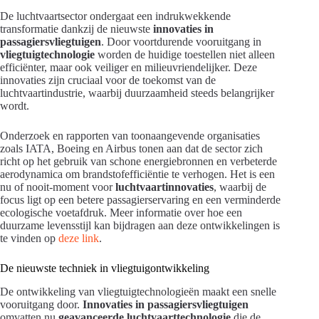
De luchtvaartsector ondergaat een indrukwekkende
transformatie dankzij de nieuwste
innovaties in
passagiersvliegtuigen
. Door voortdurende vooruitgang in
vliegtuigtechnologie
worden de huidige toestellen niet alleen
efficiënter, maar ook veiliger en milieuvriendelijker. Deze
innovaties zijn cruciaal voor de toekomst van de
luchtvaartindustrie, waarbij duurzaamheid steeds belangrijker
wordt.
Onderzoek en rapporten van toonaangevende organisaties
zoals IATA, Boeing en Airbus tonen aan dat de sector zich
richt op het gebruik van schone energiebronnen en verbeterde
aerodynamica om brandstofefficiëntie te verhogen. Het is een
nu of nooit-moment voor
luchtvaartinnovaties
, waarbij de
focus ligt op een betere passagierservaring en een verminderde
ecologische voetafdruk. Meer informatie over hoe een
duurzame levensstijl kan bijdragen aan deze ontwikkelingen is
te vinden op
deze link
.
De nieuwste techniek in vliegtuigontwikkeling
De ontwikkeling van vliegtuigtechnologieën maakt een snelle
vooruitgang door.
Innovaties in passagiersvliegtuigen
omvatten nu
geavanceerde luchtvaarttechnologie
die de