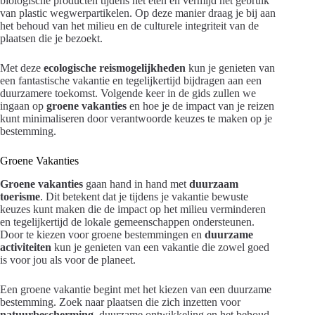
biologische producten tijdens het eten en vermijd het gebruik
van plastic wegwerpartikelen. Op deze manier draag je bij aan
het behoud van het milieu en de culturele integriteit van de
plaatsen die je bezoekt.
Met deze
ecologische reismogelijkheden
kun je genieten van
een fantastische vakantie en tegelijkertijd bijdragen aan een
duurzamere toekomst. Volgende keer in de gids zullen we
ingaan op
groene vakanties
en hoe je de impact van je reizen
kunt minimaliseren door verantwoorde keuzes te maken op je
bestemming.
Groene Vakanties
Groene vakanties
gaan hand in hand met
duurzaam
toerisme
. Dit betekent dat je tijdens je vakantie bewuste
keuzes kunt maken die de impact op het milieu verminderen
en tegelijkertijd de lokale gemeenschappen ondersteunen.
Door te kiezen voor groene bestemmingen en
duurzame
activiteiten
kun je genieten van een vakantie die zowel goed
is voor jou als voor de planeet.
Een groene vakantie begint met het kiezen van een duurzame
bestemming. Zoek naar plaatsen die zich inzetten voor
natuurbescherming
, duurzame ontwikkeling en het behoud