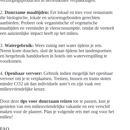
verzorgingsproducten in herbruikbare verpakkingen.
2.
Duurzame maaltijden:
Eet lokaal en kies voor restaurants
die biologische, lokale en seizoensgebonden gerechten
aanbieden. Probeer ook veganistische of vegetarische
maaltijden en verminder je vleesconsumptie, omdat de veeteelt
een aanzienlijke impact heeft op het milieu.
3.
Watergebruik:
Wees zuinig met water tijdens je reis.
Neem korte douches, sluit de kraan tijdens het tandenpoetsen
en hergebruik handdoeken in hotels om waterverspilling te
voorkomen.
4.
Openbaar vervoer:
Gebruik indien mogelijk het openbaar
vervoer om je te verplaatsen. Treinen, bussen en trams stoten
minder CO2 uit dan individuele auto’s en zijn vaak een
milieuvriendelijke keuze.
Door deze
tips voor duurzaam reizen
toe te passen, kun je
genieten van een milieuvriendelijke vakantie en een verschil
maken voor de planeet. Plan je volgende reis met oog voor het
milieu!
FAQ