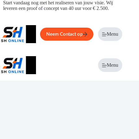
Ga
Start vandaag nog met het realiseren van jouw visie. Wij
naar
leveren een proof of concept van 40 uur voor € 2.500.
de
inhoud
Home
Service
Over ons
Menu
Magazi
Neem Contact op
Menu