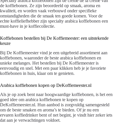
Specialty arabica koffiebonen zijn de crème de la crème van
de koffiebonen. Ze zijn beoordeeld op smaak, aroma en
kwaliteit, en worden vaak verbouwd onder specifieke
omstandigheden die de smaak ten goede komen. Voor de
echte koffieliefhebber zijn specialty arabica koffiebonen een
must-have in je koffiecollectie.
Koffiebonen bestellen bij De Koffiemeester: een uitstekende
keuze
Bij De Koffiemeester vind je een uitgebreid assortiment aan
koffiebonen, waaronder de beste arabica koffiebonen en
unieke melanges. Het bestellen bij De Koffiemeester is
eenvoudig en snel. Met een paar klikken heb je je favoriete
koffiebonen in huis, klaar om te genieten.
Arabica koffiebonen kopen op DeKoffiemeester.nl
Als je op zoek bent naar hoogwaardige koffiebonen, is het een
goed idee om arabica koffiebonen te kopen op
DeKoffiemeester.nl. Hun aanbod is zorgvuldig samengesteld
om de beste smaken en aroma’s te bieden. Of je nu een
ervaren koffiedrinker bent of net begint, je vindt hier zeker iets
dat aan je verwachtingen voldoet.