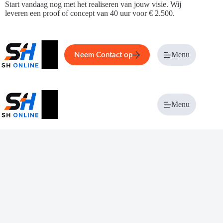
Ga
Start vandaag nog met het realiseren van jouw visie. Wij
naar
leveren een proof of concept van 40 uur voor € 2.500.
de
inhoud
Home
Service
Over ons
Menu
Magazi
Neem Contact op
Menu