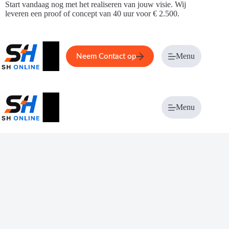
Ga
Start vandaag nog met het realiseren van jouw visie. Wij
naar
leveren een proof of concept van 40 uur voor € 2.500.
de
inhoud
Home
Service
Over ons
Menu
Magazi
Neem Contact op
Menu