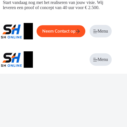
Ga
Start vandaag nog met het realiseren van jouw visie. Wij
naar
leveren een proof of concept van 40 uur voor € 2.500.
de
inhoud
Home
Service
Over ons
Menu
Magazi
Neem Contact op
Menu