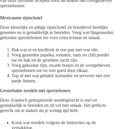
van onze favoriete recepten voor het koken met overgebleven
sperziebonen:
Mexicaanse rijstschotel
Deze kleurrijke en pittige rijstschotel zit boordevol heerlijke
groenten en is gemakkelijk te bereiden. Voeg wat fijngesneden
gekookte sperziebonen toe voor extra textuur en smaak.
Bak wat ui en knoflook in een pan met wat olie.
Voeg gesneden paprika, tomaten, maïs en chili poeder
toe en bak tot de groenten zacht zijn.
Voeg gekookte rijst, zwarte bonen en de overgebleven
sperziebonen toe en roer goed door elkaar.
Top af met wat gehakte koriander en serveren met een
partje limoen.
Geroerbakte noedels met sperziebonen
Deze Aziatisch geïnspireerde noedelgerecht is snel en
gemakkelijk te bereiden en zit vol met smaak. Het perfecte
gerecht om te maken als je weinig tijd hebt.
Kook wat noedels volgens de instructies op de
verpakking.