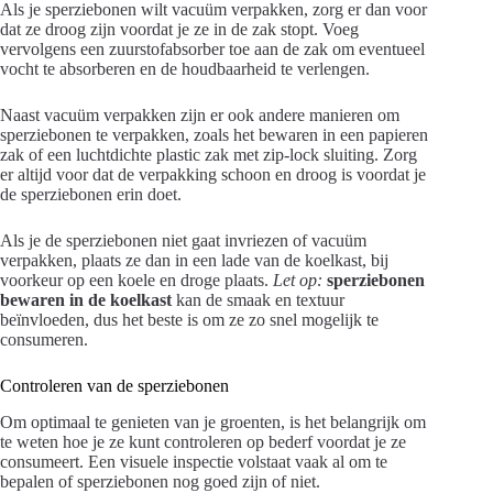
Als je sperziebonen wilt vacuüm verpakken, zorg er dan voor
dat ze droog zijn voordat je ze in de zak stopt. Voeg
vervolgens een zuurstofabsorber toe aan de zak om eventueel
vocht te absorberen en de houdbaarheid te verlengen.
Naast vacuüm verpakken zijn er ook andere manieren om
sperziebonen te verpakken, zoals het bewaren in een papieren
zak of een luchtdichte plastic zak met zip-lock sluiting. Zorg
er altijd voor dat de verpakking schoon en droog is voordat je
de sperziebonen erin doet.
Als je de sperziebonen niet gaat invriezen of vacuüm
verpakken, plaats ze dan in een lade van de koelkast, bij
voorkeur op een koele en droge plaats.
Let op:
sperziebonen
bewaren in de koelkast
kan de smaak en textuur
beïnvloeden, dus het beste is om ze zo snel mogelijk te
consumeren.
Controleren van de sperziebonen
Om optimaal te genieten van je groenten, is het belangrijk om
te weten hoe je ze kunt controleren op bederf voordat je ze
consumeert. Een visuele inspectie volstaat vaak al om te
bepalen of sperziebonen nog goed zijn of niet.