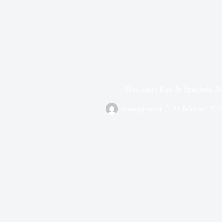
Hoe Lang Kun Je Spaghetti B
management
21 februari 202