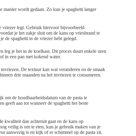
ste manier wordt gedaan. Zo kun je spaghetti langer
e vriezer legt. Gebruik hiervoor bijvoorbeeld
 voordat je het zakje sluit om de kans op vriesbrand te
e de spaghetti in de vriezer hebt gelegd.
en leg je het in de koelkast. Dit proces duurt enkele uren
 of in een pan met kokend water.
et invriezen. De textuur kan wat veranderen en de smaak
i binnen drie maanden na het invriezen te consumeren.
ijk om de houdbaarheidsdatum van de pasta te
 geeft aan tot wanneer de spaghetti het beste
de kwaliteit dan achteruit gaat en de kans op
 nog veilig is om te eten, kun je gebruik maken van je
ur aanwezig is en kijk of er schimmel op de pasta zit.