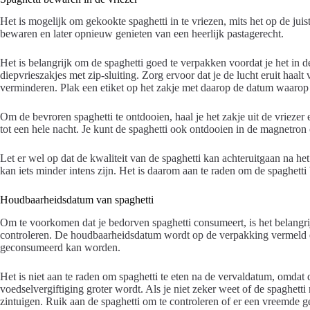
Het is mogelijk om gekookte spaghetti in te vriezen, mits het op de jui
bewaren en later opnieuw genieten van een heerlijk pastagerecht.
Het is belangrijk om de spaghetti goed te verpakken voordat je het in d
diepvrieszakjes met zip-sluiting. Zorg ervoor dat je de lucht eruit haalt
verminderen. Plak een etiket op het zakje met daarop de datum waarop j
Om de bevroren spaghetti te ontdooien, haal je het zakje uit de vriezer 
tot een hele nacht. Je kunt de spaghetti ook ontdooien in de magnetron
Let er wel op dat de kwaliteit van de spaghetti kan achteruitgaan na h
kan iets minder intens zijn. Het is daarom aan te raden om de spaghett
Houdbaarheidsdatum van spaghetti
Om te voorkomen dat je bedorven spaghetti consumeert, is het belangr
controleren. De houdbaarheidsdatum wordt op de verpakking vermeld en
geconsumeerd kan worden.
Het is niet aan te raden om spaghetti te eten na de vervaldatum, omdat 
voedselvergiftiging groter wordt. Als je niet zeker weet of de spaghetti
zintuigen. Ruik aan de spaghetti om te controleren of er een vreemde ge