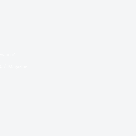
ewaren?
4
Magazine