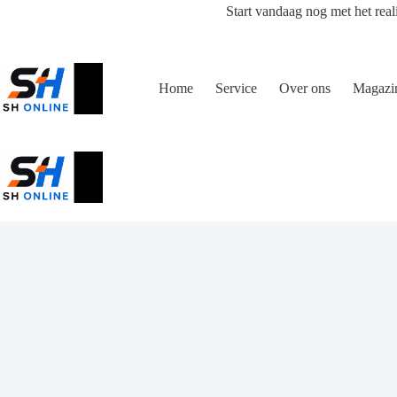
Ga
Start vandaag nog met het real
naar
de
inhoud
Home
Service
Over ons
Magazi