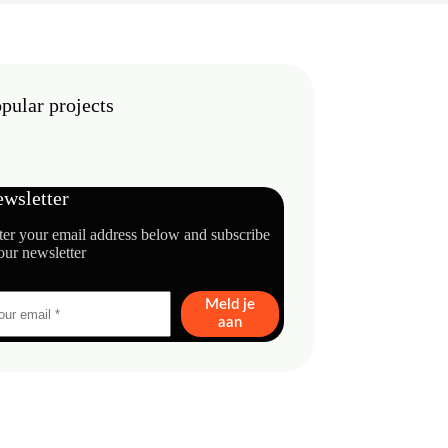
pular projects
wsletter
ter your email address below and subscribe
our newsletter
Meld je
aan