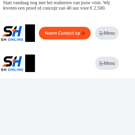
Ga
Start vandaag nog met het realiseren van jouw visie. Wij
naar
leveren een proof of concept van 40 uur voor € 2.500.
de
inhoud
Home
Service
Over ons
Menu
Magazi
Neem Contact op
Menu