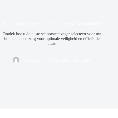
Hoe kiest u de juiste schoorsteenveger voor uw houtkachel?
Ontdek hoe u de juiste schoorsteenveger selecteert voor uw
houtkachel en zorg voor optimale veiligheid en efficiëntie
thuis.
management
18 mei 2025
Magazine