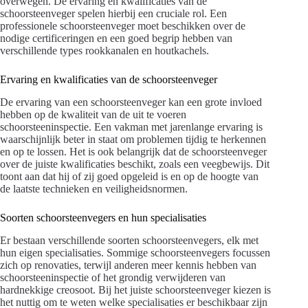
overwegen. De ervaring en kwalificaties van de
schoorsteenveger spelen hierbij een cruciale rol. Een
professionele schoorsteenveger moet beschikken over de
nodige certificeringen en een goed begrip hebben van
verschillende types rookkanalen en houtkachels.
Ervaring en kwalificaties van de schoorsteenveger
De ervaring van een schoorsteenveger kan een grote invloed
hebben op de kwaliteit van de uit te voeren
schoorsteeninspectie. Een vakman met jarenlange ervaring is
waarschijnlijk beter in staat om problemen tijdig te herkennen
en op te lossen. Het is ook belangrijk dat de schoorsteenveger
over de juiste kwalificaties beschikt, zoals een veegbewijs. Dit
toont aan dat hij of zij goed opgeleid is en op de hoogte van
de laatste technieken en veiligheidsnormen.
Soorten schoorsteenvegers en hun specialisaties
Er bestaan verschillende soorten schoorsteenvegers, elk met
hun eigen specialisaties. Sommige schoorsteenvegers focussen
zich op renovaties, terwijl anderen meer kennis hebben van
schoorsteeninspectie of het grondig verwijderen van
hardnekkige creosoot. Bij het juiste schoorsteenveger kiezen is
het nuttig om te weten welke specialisaties er beschikbaar zijn