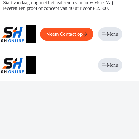
Ga
Start vandaag nog met het realiseren van jouw visie. Wij
naar
leveren een proof of concept van 40 uur voor € 2.500.
de
inhoud
Home
Service
Over ons
Menu
Magazi
Neem Contact op
Menu