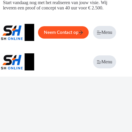
Ga
Start vandaag nog met het realiseren van jouw visie. Wij
naar
leveren een proof of concept van 40 uur voor € 2.500.
de
inhoud
Home
Service
Over ons
Menu
Magazi
Neem Contact op
Menu