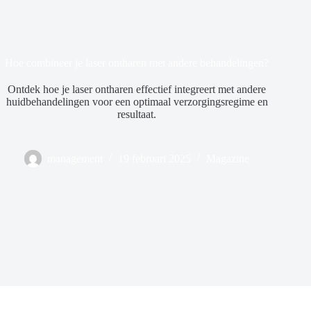
Hoe combineer je laser ontharen met andere behandelingen?
Ontdek hoe je laser ontharen effectief integreert met andere
huidbehandelingen voor een optimaal verzorgingsregime en
resultaat.
management
19 februari 2025
Magazine