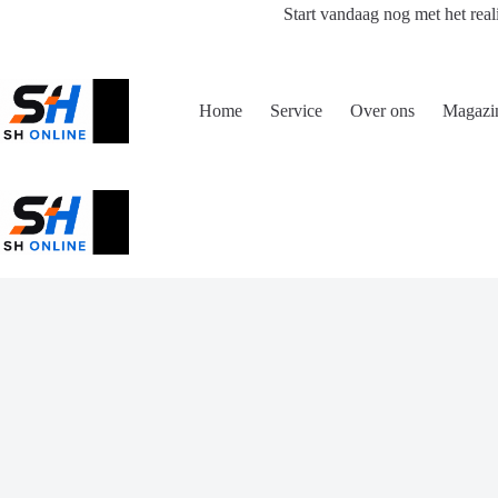
Ga
Start vandaag nog met het real
naar
de
inhoud
Home
Service
Over ons
Magazi