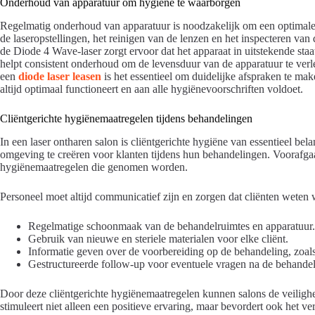
Onderhoud van apparatuur om hygiene te waarborgen
Regelmatig onderhoud van apparatuur is noodzakelijk om een optimale
de laseropstellingen, het reinigen van de lenzen en het inspecteren v
de Diode 4 Wave-laser zorgt ervoor dat het apparaat in uitstekende staa
helpt consistent onderhoud om de levensduur van de apparatuur te verl
een
diode laser leasen
is het essentieel om duidelijke afspraken te ma
altijd optimaal functioneert en aan alle hygiënevoorschriften voldoet.
Cliëntgerichte hygiënemaatregelen tijdens behandelingen
In een laser ontharen salon is cliëntgerichte hygiëne van essentieel bel
omgeving te creëren voor klanten tijdens hun behandelingen. Voorafga
hygiënemaatregelen die genomen worden.
Personeel moet altijd communicatief zijn en zorgen dat cliënten weten
Regelmatige schoonmaak van de behandelruimtes en apparatuur.
Gebruik van nieuwe en steriele materialen voor elke cliënt.
Informatie geven over de voorbereiding op de behandeling, zoal
Gestructureerde follow-up voor eventuele vragen na de behandel
Door deze cliëntgerichte hygiënemaatregelen kunnen salons de veiligh
stimuleert niet alleen een positieve ervaring, maar bevordert ook het 