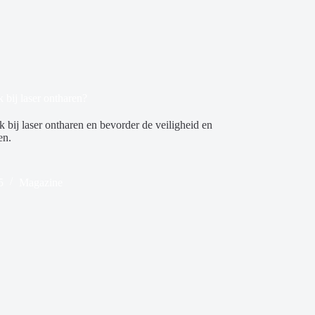
 bij laser ontharen?
 bij laser ontharen en bevorder de veiligheid en
en.
5
Magazine