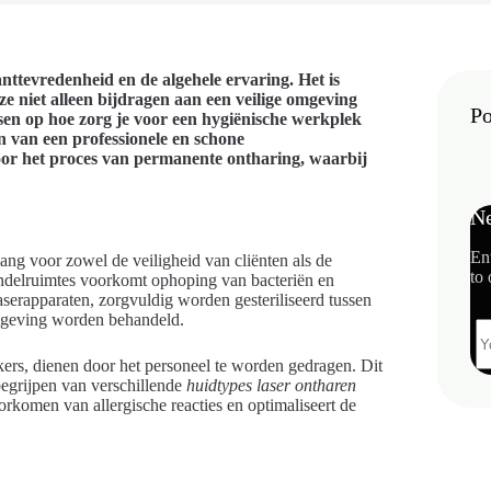
lanttevredenheid en de algehele ervaring. Het is
ze niet alleen bijdragen aan een veilige omgeving
Po
sen op hoe zorg je voor een hygiënische werkplek
n van een professionele en schone
or het proces van permanente ontharing, waarbij
Ne
En
ang voor zowel de veiligheid van cliënten als de
to 
ndelruimtes voorkomt ophoping van bacteriën en
laserapparaten, zorgvuldig worden gesteriliseerd tussen
omgeving worden behandeld.
rs, dienen door het personeel te worden gedragen. Dit
 begrijpen van verschillende
huidtypes laser ontharen
oorkomen van allergische reacties en optimaliseert de