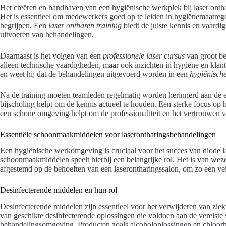
Het creëren en handhaven van een hygiënische werkplek bij laser onthar
Het is essentieel om medewerkers goed op te leiden in hygiënemaatregel
begrijpen. Een
laser ontharen training
biedt de juiste kennis en vaardig
uitvoeren van behandelingen.
Daarnaast is het volgen van een
professionele laser cursus
van groot be
alleen technische vaardigheden, maar ook inzichten in hygiëne en klant
en weet hij dat de behandelingen uitgevoerd worden in een
hygiënisch
Na de training moeten teamleden regelmatig worden herinnerd aan de e
bijscholing helpt om de kennis actueel te houden. Een sterke focus op
een schone omgeving helpt om de professionaliteit en het vertrouwen 
Essentiële schoonmaakmiddelen voor laserontharingsbehandelingen
Een hygiënische werkomgeving is cruciaal voor het succes van diode la
schoonmaakmiddelen speelt hierbij een belangrijke rol. Het is van weze
afgestemd op de behoeften van een laserontharingssalon, om zo een ve
Desinfecterende middelen en hun rol
Desinfecterende middelen zijn essentieel voor het verwijderen van zie
van geschikte desinfecterende oplossingen die voldoen aan de vereiste 
behandelingsomgeving. Producten zoals alcoholoplossingen en chloorh