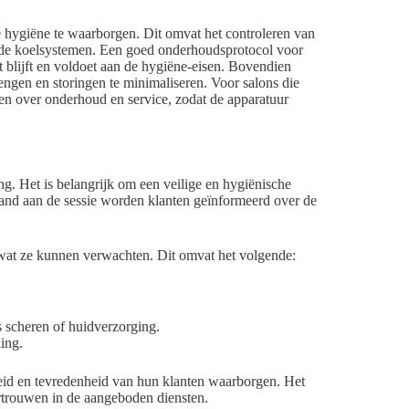
 hygiëne te waarborgen. Dit omvat het controleren van
an de koelsystemen. Een goed onderhoudsprotocol voor
t blijft en voldoet aan de hygiëne-eisen. Bovendien
engen en storingen te minimaliseren. Voor salons die
ken over onderhoud en service, zodat de apparatuur
ang. Het is belangrijk om een veilige en hygiënische
and aan de sessie worden klanten geïnformeerd over de
 wat ze kunnen verwachten. Dit omvat het volgende:
s scheren of huidverzorging.
ing.
eid en tevredenheid van hun klanten waarborgen. Het
vertrouwen in de aangeboden diensten.