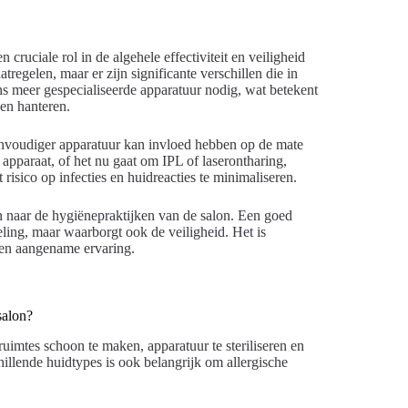
 cruciale rol in de algehele effectiviteit en veiligheid
egelen, maar er zijn significante verschillen die in
 meer gespecialiseerde apparatuur nodig, wat betekent
len hanteren.
nvoudiger apparatuur kan invloed hebben op de mate
 apparaat, of het nu gaat om IPL of laserontharing,
isico op infecties en huidreacties te minimaliseren.
en naar de hygiënepraktijken van de salon. Een goed
eling, maar waarborgt ook de veiligheid. Het is
 en aangename ervaring.
salon?
ruimtes schoon te maken, apparatuur te steriliseren en
illende huidtypes is ook belangrijk om allergische