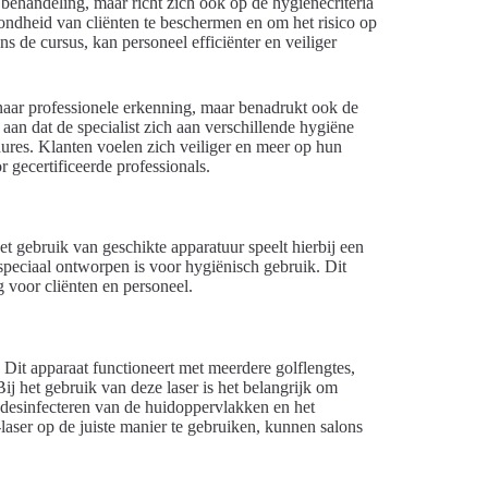
 behandeling, maar richt zich ook op de hygiënecriteria
ondheid van cliënten te beschermen en om het risico op
s de cursus, kan personeel efficiënter en veiliger
p naar professionele erkenning, maar benadrukt ook de
 aan dat de specialist zich aan verschillende hygiëne
dures. Klanten voelen zich veiliger en meer op hun
gecertificeerde professionals.
t gebruik van geschikte apparatuur speelt hierbij een
speciaal ontworpen is voor hygiënisch gebruik. Dit
g voor cliënten en personeel.
Dit apparaat functioneert met meerdere golflengtes,
ij het gebruik van deze laser is het belangrijk om
 desinfecteren van de huidoppervlakken en het
aser op de juiste manier te gebruiken, kunnen salons