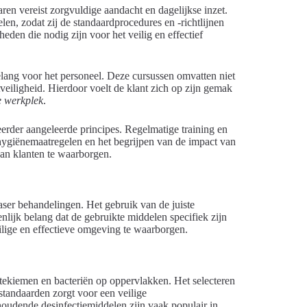
en vereist zorgvuldige aandacht en dagelijkse inzet.
en, zodat zij de standaardprocedures en -richtlijnen
heden die nodig zijn voor het veilig en effectief
lang voor het personeel. Deze cursussen omvatten niet
veiligheid. Hierdoor voelt de klant zich op zijn gemak
e werkplek
.
erder aangeleerde principes. Regelmatige training en
 hygiënemaatregelen en het begrijpen van de impact van
van klanten te waarborgen.
ser behandelingen. Het gebruik van de juiste
nlijk belang dat de gebruikte middelen specifiek zijn
ilige en effectieve omgeving te waarborgen.
ktekiemen en bacteriën op oppervlakken. Het selecteren
standaarden zorgt voor een veilige
oudende desinfectiemiddelen zijn vaak populair in