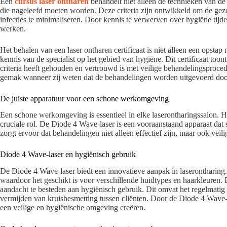
Een
cursus laser ontharen
behandelt niet alleen de technieken van de
die nageleefd moeten worden. Deze criteria zijn ontwikkeld om de gez
infecties te minimaliseren. Door kennis te verwerven over hygiëne tijden
werken.
Het behalen van een laser ontharen certificaat is niet alleen een opsta
kennis van de specialist op het gebied van hygiëne. Dit certificaat toont
criteria heeft gehouden en vertrouwd is met veilige behandelingsproce
gemak wanneer zij weten dat de behandelingen worden uitgevoerd door 
De juiste apparatuur voor een schone werkomgeving
Een schone werkomgeving is essentieel in elke laserontharingssalon. He
cruciale rol. De Diode 4 Wave-laser is een vooraanstaand apparaat dat 
zorgt ervoor dat behandelingen niet alleen effectief zijn, maar ook veili
Diode 4 Wave-laser en hygiënisch gebruik
De Diode 4 Wave-laser biedt een innovatieve aanpak in laserontharing. 
waardoor het geschikt is voor verschillende huidtypes en haarkleuren. B
aandacht te besteden aan hygiënisch gebruik. Dit omvat het regelmatig
vermijden van kruisbesmetting tussen cliënten. Door de Diode 4 Wave-l
een veilige en hygiënische omgeving creëren.