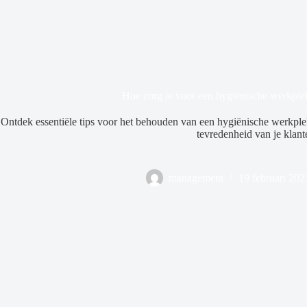
Hoe zorg je voor een hygiënische werkplek
Ontdek essentiële tips voor het behouden van een hygiënische werkplek
tevredenheid van je klant
management
19 februari 202