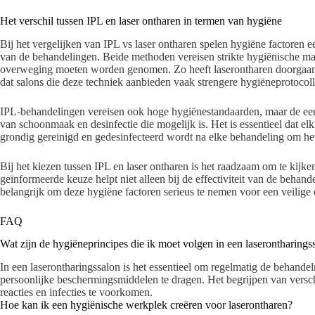
Het verschil tussen IPL en laser ontharen in termen van hygiëne
Bij het vergelijken van IPL vs laser ontharen spelen hygiëne factoren een
van de behandelingen. Beide methoden vereisen strikte hygiënische maatr
overweging moeten worden genomen. Zo heeft laserontharen doorgaans
dat salons die deze techniek aanbieden vaak strengere hygiëneprotocol
IPL-behandelingen vereisen ook hoge hygiënestandaarden, maar de ee
van schoonmaak en desinfectie die mogelijk is. Het is essentieel dat elk
grondig gereinigd en gedesinfecteerd wordt na elke behandeling om het r
Bij het kiezen tussen IPL en laser ontharen is het raadzaam om te kijk
geïnformeerde keuze helpt niet alleen bij de effectiviteit van de behand
belangrijk om deze hygiëne factoren serieus te nemen voor een veilige
FAQ
Wat zijn de hygiëneprincipes die ik moet volgen in een laserontharings
In een laserontharingssalon is het essentieel om regelmatig de behandel
persoonlijke beschermingsmiddelen te dragen. Het begrijpen van versch
reacties en infecties te voorkomen.
Hoe kan ik een hygiënische werkplek creëren voor laserontharen?