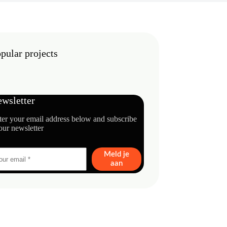
pular projects
wsletter
ter your email address below and subscribe
our newsletter
Meld je
aan