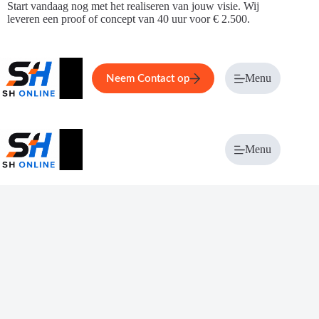
Ga
Start vandaag nog met het realiseren van jouw visie. Wij
naar
leveren een proof of concept van 40 uur voor € 2.500.
de
inhoud
Home
Service
Over ons
Menu
Magazi
Neem Contact op
Menu