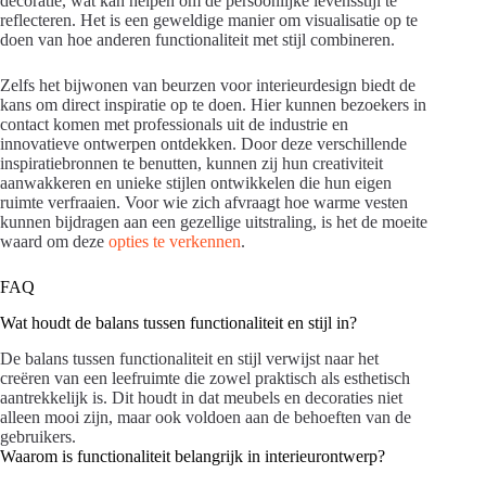
decoratie, wat kan helpen om de persoonlijke levensstijl te
reflecteren. Het is een geweldige manier om visualisatie op te
doen van hoe anderen functionaliteit met stijl combineren.
Zelfs het bijwonen van beurzen voor interieurdesign biedt de
kans om direct inspiratie op te doen. Hier kunnen bezoekers in
contact komen met professionals uit de industrie en
innovatieve ontwerpen ontdekken. Door deze verschillende
inspiratiebronnen te benutten, kunnen zij hun creativiteit
aanwakkeren en unieke stijlen ontwikkelen die hun eigen
ruimte verfraaien. Voor wie zich afvraagt hoe warme vesten
kunnen bijdragen aan een gezellige uitstraling, is het de moeite
waard om deze
opties te verkennen
.
FAQ
Wat houdt de balans tussen functionaliteit en stijl in?
De balans tussen functionaliteit en stijl verwijst naar het
creëren van een leefruimte die zowel praktisch als esthetisch
aantrekkelijk is. Dit houdt in dat meubels en decoraties niet
alleen mooi zijn, maar ook voldoen aan de behoeften van de
gebruikers.
Waarom is functionaliteit belangrijk in interieurontwerp?