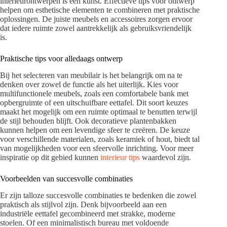
interieurontwerpen is een kunst. Effectieve tips voor ontwerp
helpen om esthetische elementen te combineren met praktische
oplossingen. De juiste meubels en accessoires zorgen ervoor
dat iedere ruimte zowel aantrekkelijk als gebruiksvriendelijk
is.
Praktische tips voor alledaags ontwerp
Bij het selecteren van meubilair is het belangrijk om na te
denken over zowel de functie als het uiterlijk. Kies voor
multifunctionele meubels, zoals een comfortabele bank met
opbergruimte of een uitschuifbare eettafel. Dit soort keuzes
maakt het mogelijk om een ruimte optimaal te benutten terwijl
de stijl behouden blijft. Ook decoratieve plantenbakken
kunnen helpen om een levendige sfeer te creëren. De keuze
voor verschillende materialen, zoals keramiek of hout, biedt tal
van mogelijkheden voor een sfeervolle inrichting. Voor meer
inspiratie op dit gebied kunnen
interieur tips
waardevol zijn.
Voorbeelden van succesvolle combinaties
Er zijn talloze succesvolle combinaties te bedenken die zowel
praktisch als stijlvol zijn. Denk bijvoorbeeld aan een
industriële eettafel gecombineerd met strakke, moderne
stoelen. Of een minimalistisch bureau met voldoende