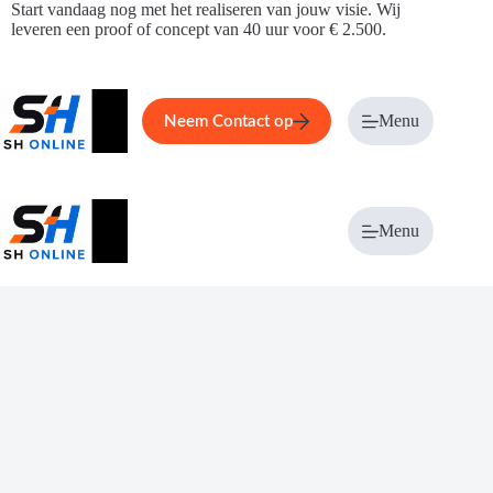
Ga
Start vandaag nog met het realiseren van jouw visie. Wij
naar
leveren een proof of concept van 40 uur voor € 2.500.
de
inhoud
Home
Service
Over ons
Menu
Magazi
Neem Contact op
Menu