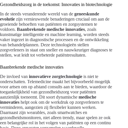
Gezondheidszorg in de toekomst: Innovaties in biotechnologie
In de steeds veranderende wereld van de
geneeskunde
evolutie
zijn vernieuwende benaderingen cruciaal om aan de
groeiende behoeften van patiënten en zorgsystemen te
voldoen.
Baanbrekende medische innovaties
, zoals
kunstmatige intelligentie en machine learning, worden steeds
vaker ingezet in diagnostische processen en de ontwikkeling
van behandelplannen. Deze technologieën stellen
zorgverleners in staat om sneller en nauwkeuriger diagnoses te
stellen, wat leidt tot verbeterde patiëntresultaten.
Baanbrekende medische innovaties
De invloed van
innovatieve zorgtechnologie
is niet te
onderschatten. Telemedicine maakt het bijvoorbeeld mogelijk
voor artsen om op afstand consults aan te bieden, waardoor de
toegankelijkheid van gezondheidszorg voor patiënten
aanzienlijk toeneemt. Dit soort dynamische
medische
innovaties
helpt ook om de werkdruk op zorgverleners te
verminderen, aangezien zij flexibeler kunnen werken.
Daarnaast zijn wearables, zoals smartwatches en
gezondheidsmonitoren, niet alleen trendy, maar spelen ze ook
een belangrijke rol in het volgen van patiënten op een continu
basis. Deze apparaten verzamelen waardevolle