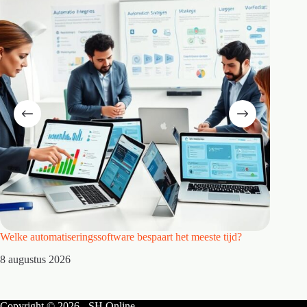
Welke automatiseringssoftware bespaart het meeste tijd?
Wat maa
8 augustus 2026
7 augus
Copyright © 2026 - SH Online