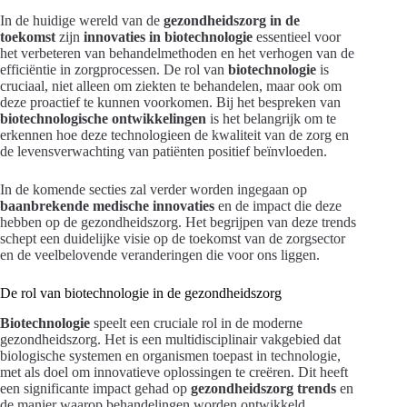
In de huidige wereld van de
gezondheidszorg in de
toekomst
zijn
innovaties in biotechnologie
essentieel voor
het verbeteren van behandelmethoden en het verhogen van de
efficiëntie in zorgprocessen. De rol van
biotechnologie
is
cruciaal, niet alleen om ziekten te behandelen, maar ook om
deze proactief te kunnen voorkomen. Bij het bespreken van
biotechnologische ontwikkelingen
is het belangrijk om te
erkennen hoe deze technologieen de kwaliteit van de zorg en
de levensverwachting van patiënten positief beïnvloeden.
In de komende secties zal verder worden ingegaan op
baanbrekende medische innovaties
en de impact die deze
hebben op de gezondheidszorg. Het begrijpen van deze trends
schept een duidelijke visie op de toekomst van de zorgsector
en de veelbelovende veranderingen die voor ons liggen.
De rol van biotechnologie in de gezondheidszorg
Biotechnologie
speelt een cruciale rol in de moderne
gezondheidszorg. Het is een multidisciplinair vakgebied dat
biologische systemen en organismen toepast in technologie,
met als doel om innovatieve oplossingen te creëren. Dit heeft
een significante impact gehad op
gezondheidszorg trends
en
de manier waarop behandelingen worden ontwikkeld.