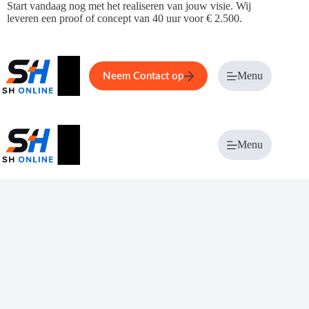
Ga
Start vandaag nog met het realiseren van jouw visie. Wij
naar
leveren een proof of concept van 40 uur voor € 2.500.
de
inhoud
Home
Service
Over ons
Menu
Magazi
Neem Contact op
Menu