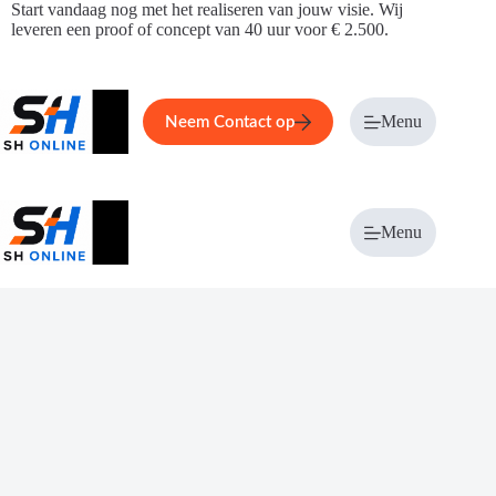
Ga
Start vandaag nog met het realiseren van jouw visie. Wij
naar
leveren een proof of concept van 40 uur voor € 2.500.
de
inhoud
Home
Service
Over ons
Menu
Magazi
Neem Contact op
Menu