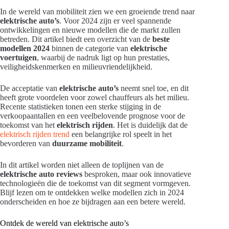
In de wereld van mobiliteit zien we een groeiende trend naar
elektrische auto’s
. Voor 2024 zijn er veel spannende
ontwikkelingen en nieuwe modellen die de markt zullen
betreden. Dit artikel biedt een overzicht van de
beste
modellen 2024
binnen de categorie van
elektrische
voertuigen
, waarbij de nadruk ligt op hun prestaties,
veiligheidskenmerken en milieuvriendelijkheid.
De acceptatie van
elektrische auto’s
neemt snel toe, en dit
heeft grote voordelen voor zowel chauffeurs als het milieu.
Recente statistieken tonen een sterke stijging in de
verkoopaantallen en een veelbelovende prognose voor de
toekomst van het
elektrisch rijden
. Het is duidelijk dat de
elektrisch rijden trend
een belangrijke rol speelt in het
bevorderen van
duurzame mobiliteit
.
In dit artikel worden niet alleen de toplijnen van de
elektrische auto reviews
besproken, maar ook innovatieve
technologieën die de toekomst van dit segment vormgeven.
Blijf lezen om te ontdekken welke modellen zich in 2024
onderscheiden en hoe ze bijdragen aan een betere wereld.
Ontdek de wereld van elektrische auto’s