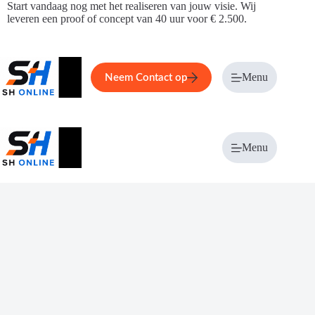
Ga
Start vandaag nog met het realiseren van jouw visie. Wij
naar
leveren een proof of concept van 40 uur voor € 2.500.
de
inhoud
Home
Service
Over ons
Menu
Magazi
Neem Contact op
Menu