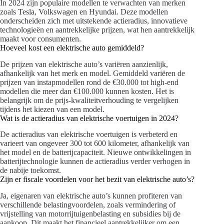
In 2024 zijn populaire modellen te verwachten van merken
zoals Tesla, Volkswagen en Hyundai. Deze modellen
onderscheiden zich met uitstekende actieradius, innovatieve
technologieën en aantrekkelijke prijzen, wat hen aantrekkelijk
maakt voor consumenten.
Hoeveel kost een elektrische auto gemiddeld?
De prijzen van elektrische auto’s variëren aanzienlijk,
afhankelijk van het merk en model. Gemiddeld variëren de
prijzen van instapmodellen rond de €30.000 tot high-end
modellen die meer dan €100.000 kunnen kosten. Het is
belangrijk om de prijs-kwaliteitverhouding te vergelijken
tijdens het kiezen van een model.
Wat is de actieradius van elektrische voertuigen in 2024?
De actieradius van elektrische voertuigen is verbeterd en
varieert van ongeveer 300 tot 600 kilometer, afhankelijk van
het model en de batterijcapaciteit. Nieuwe ontwikkelingen in
batterijtechnologie kunnen de actieradius verder verhogen in
de nabije toekomst.
Zijn er fiscale voordelen voor het bezit van elektrische auto’s?
Ja, eigenaren van elektrische auto’s kunnen profiteren van
verschillende belastingvoordelen, zoals vermindering of
vrijstelling van motorrijtuigenbelasting en subsidies bij de
aankoop. Dit maakt het financieel aantrekkelijker om een