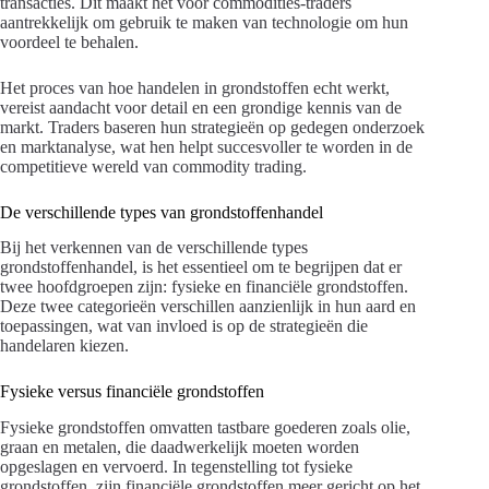
transacties. Dit maakt het voor commodities-traders
aantrekkelijk om gebruik te maken van technologie om hun
voordeel te behalen.
Het proces van hoe handelen in grondstoffen echt werkt,
vereist aandacht voor detail en een grondige kennis van de
markt. Traders baseren hun strategieën op gedegen onderzoek
en marktanalyse, wat hen helpt succesvoller te worden in de
competitieve wereld van commodity trading.
De verschillende types van grondstoffenhandel
Bij het verkennen van de verschillende types
grondstoffenhandel, is het essentieel om te begrijpen dat er
twee hoofdgroepen zijn: fysieke en financiële grondstoffen.
Deze twee categorieën verschillen aanzienlijk in hun aard en
toepassingen, wat van invloed is op de strategieën die
handelaren kiezen.
Fysieke versus financiële grondstoffen
Fysieke grondstoffen omvatten tastbare goederen zoals olie,
graan en metalen, die daadwerkelijk moeten worden
opgeslagen en vervoerd. In tegenstelling tot fysieke
grondstoffen, zijn financiële grondstoffen meer gericht op het