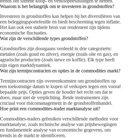
trends om slimme koop- en verkoopbeslissingen te nemen.
Waarom is het belangrijk om te investeren in grondstoffen?
Investeren in grondstoffen kan helpen bij het diversifiëren van
een beleggingsportefeuille en biedt bescherming tegen inflatie.
Het kan ook een stabiele bron van rendement zijn tijdens
economische fluctuaties.
Wat zijn de verschillende types grondstoffen?
Grondstoffen zijn doorgaans verdeeld in drie categorieën:
metalen (zoals goud en zilver), energie (zoals olie en gas), en
agrarische producten (zoals tarwe en koffie). Elk type heeft
zijn eigen marktdynamiek.
Wat zijn termijncontracten en opties in de commodities markt?
Termijncontracten zijn overeenkomsten om grondstoffen op
een toekomstige datum te kopen of verkopen tegen een vooraf
bepaalde prijs. Opties geven de houder het recht om dat te
doen, maar niet de verplichting. Beide instrumenten zijn
cruciaal voor risicomanagement in de grondstoffenhandel.
Hoe print een commodities-trader marktanalyse uit?
Commodities-traders gebruiken verschillende methoden voor
marktanalyse, zoals technische analyse van prijsbewegingen
en fundamentele analyse van economische gegevens, om
trends in de markt te identificeren.