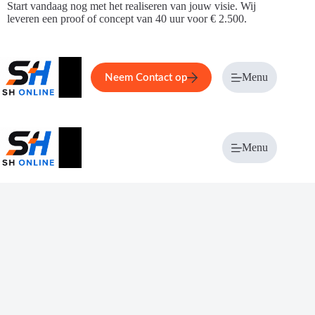
Ga
Start vandaag nog met het realiseren van jouw visie. Wij
naar
leveren een proof of concept van 40 uur voor € 2.500.
de
inhoud
Home
Service
Over ons
Menu
Magazi
Neem Contact op
Menu