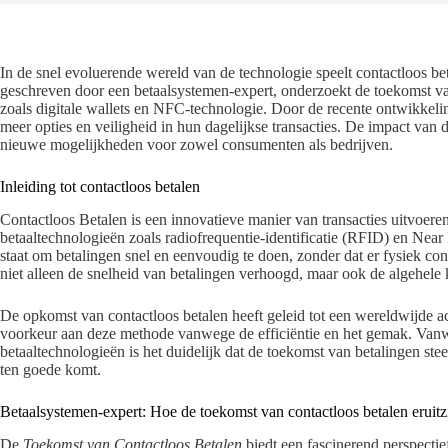
In de snel evoluerende wereld van de technologie speelt contactloos bet
geschreven door een betaalsystemen-expert, onderzoekt de toekomst van
zoals digitale wallets en NFC-technologie. Door de recente ontwikkeli
meer opties en veiligheid in hun dagelijkse transacties. De impact van d
nieuwe mogelijkheden voor zowel consumenten als bedrijven.
Inleiding tot contactloos betalen
Contactloos Betalen is een innovatieve manier van transacties uitvoe
betaaltechnologieën zoals radiofrequentie-identificatie (RFID) en Near
staat om betalingen snel en eenvoudig te doen, zonder dat er fysiek con
niet alleen de snelheid van betalingen verhoogd, maar ook de algehele 
De opkomst van contactloos betalen heeft geleid tot een wereldwijde ac
voorkeur aan deze methode vanwege de efficiëntie en het gemak. Van
betaaltechnologieën is het duidelijk dat de toekomst van betalingen stee
ten goede komt.
Betaalsystemen-expert: Hoe de toekomst van contactloos betalen eruitz
De
Toekomst van Contactloos Betalen
biedt een fascinerend perspectie