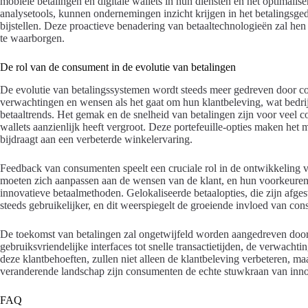
mobiele betalingen en digitale wallets in hun diensten en het optimali
analysetools, kunnen ondernemingen inzicht krijgen in het betalingsg
bijstellen. Deze proactieve benadering van betaaltechnologieën zal hen
te waarborgen.
De rol van de consument in de evolutie van betalingen
De evolutie van betalingssystemen wordt steeds meer gedreven door c
verwachtingen en wensen als het gaat om hun klantbeleving, wat bedr
betaaltrends. Het gemak en de snelheid van betalingen zijn voor veel co
wallets aanzienlijk heeft vergroot. Deze portefeuille-opties maken het m
bijdraagt aan een verbeterde winkelervaring.
Feedback van consumenten speelt een cruciale rol in de ontwikkeling 
moeten zich aanpassen aan de wensen van de klant, en hun voorkeuren
innovatieve betaalmethoden. Gelokaliseerde betaalopties, die zijn afg
steeds gebruikelijker, en dit weerspiegelt de groeiende invloed van co
De toekomst van betalingen zal ongetwijfeld worden aangedreven door
gebruiksvriendelijke interfaces tot snelle transactietijden, de verwachti
deze klantbehoeften, zullen niet alleen de klantbeleving verbeteren, ma
veranderende landschap zijn consumenten de echte stuwkraan van innov
FAQ