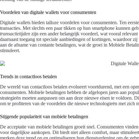
Voordelen van digitale wallets voor consumenten
Digitale wallets bieden talloze voordelen voor consumenten. Ten eerste
transacties. Met slechts een paar tikken op hun smartphone kunnen ge
transactietijden
zijn een ander belangrijk voordeel, wat vooral relevant
daarnaast toegang tot speciale aanbiedingen of kortingen, waardoor zij 
aan de afname van contante betalingen, wat de groei in Mobiele Betalin
stimuleert.
Trends in contactloos betalen
De wereld van contactloos betalen evolueert voortdurend, met een opm
consumenten. Mobiele betalingen hebben de afgelopen jaren aan popu
strategieën moeten aanpassen om aan deze nieuwe eisen te voldoen. D
om te profiteren van de voordelen die nieuwe technologieën met zich 
Stijgende populariteit van mobiele betalingen
De acceptatie van mobiele betalingen groeit snel. Consumenten vinden
voor dagelijkse aankopen. Dit biedt niet alleen comfort, maar stimuleer
merken deze trend op en optimaliseren hun dienstverlening om de gebru