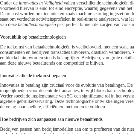
Onder de
innovaties in Veiligheid
vallen verschillende technologieën di
voorbeeld hiervan is eind-tot-eind encryptie, waarbij gegevens van het 
Daarnaast worden ook technieken zoals machine learning ingezet om frau
staat om verdachte activiteitsprofielen in real-time te analyseren, wat le
van deze
betaaltechnologieën
past perfect binnen de zorgen van consu
Vooruitblik op betaaltechnologieën
De toekomst van betaaltechnologieën is veelbelovend, met een scala aa
consumenten en bedrijven transacties uitvoeren, drastisch veranderen. 
en blockchain, worden steeds belangrijker. Bedrijven, van grote detailh
aan deze nieuwe betaaltrends om competitief te blijven.
Innovaties die de toekomst bepalen
Innovaties in betaling zijn cruciaal voor de evolutie van betalingen. 
mogelijkheden voor decentrale transacties, terwijl blockchain-technolog
Verder speelt de implementatie van 5G een significante rol in het versn
algehele gebruikerservaring. Deze technologische ontwikkelingen verei
de vraag naar snellere, efficiëntere methoden te voldoen.
Hoe bedrijven zich aanpassen aan nieuwe betaaltrends
Bedrijven passen hun bedrijfsmodellen aan om te profiteren van de nieu