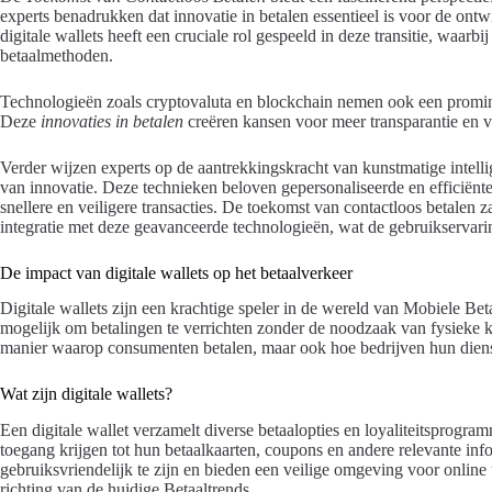
experts benadrukken dat innovatie in betalen essentieel is voor de ont
digitale wallets heeft een cruciale rol gespeeld in deze transitie, waarbi
betaalmethoden.
Technologieën zoals cryptovaluta en blockchain nemen ook een promine
Deze
innovaties in betalen
creëren kansen voor meer transparantie en vei
Verder wijzen experts op de aantrekkingskracht van kunstmatige intelli
van innovatie. Deze technieken beloven gepersonaliseerde en efficiënt
snellere en veiligere transacties. De toekomst van contactloos betalen
integratie met deze geavanceerde technologieën, wat de gebruikservarin
De impact van digitale wallets op het betaalverkeer
Digitale wallets zijn een krachtige speler in de wereld van Mobiele Be
mogelijk om betalingen te verrichten zonder de noodzaak van fysieke kaa
manier waarop consumenten betalen, maar ook hoe bedrijven hun dien
Wat zijn digitale wallets?
Een digitale wallet verzamelt diverse betaalopties en loyaliteitsprogr
toegang krijgen tot hun betaalkaarten, coupons en andere relevante inf
gebruiksvriendelijk te zijn en bieden een veilige omgeving voor online 
richting van de huidige Betaaltrends.