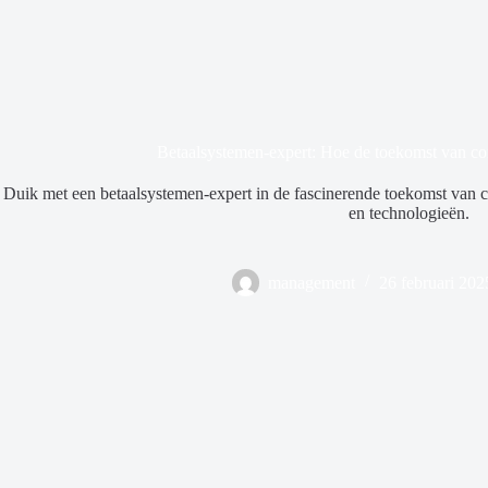
Betaalsystemen-expert: Hoe de toekomst van cont
Duik met een betaalsystemen-expert in de fascinerende toekomst van c
en technologieën.
management
26 februari 202