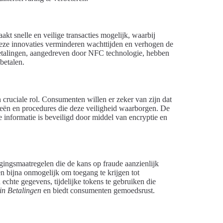
t snelle en veilige transacties mogelijk, waarbij
eze innovaties verminderen wachttijden en verhogen de
 betalingen, aangedreven door NFC technologie, hebben
betalen.
 cruciale rol. Consumenten willen er zeker van zijn dat
ieën en procedures die deze veiligheid waarborgen. De
e informatie is beveiligd door middel van encryptie en
ingsmaatregelen die de kans op fraude aanzienlijk
 bijna onmogelijk om toegang te krijgen tot
echte gegevens, tijdelijke tokens te gebruiken die
 in Betalingen
en biedt consumenten gemoedsrust.