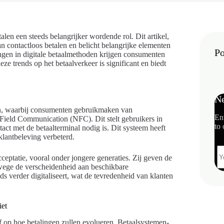
alen een steeds belangrijker wordende rol. Dit artikel,
 contactloos betalen en belicht belangrijke elementen
Po
ngen in digitale betaalmethoden krijgen consumenten
eze trends op het betaalverkeer is significant en biedt
Ne
ren, waarbij consumenten gebruikmaken van
En
 Field Communication (NFC). Dit stelt gebruikers in
to 
tact met de betaalterminal nodig is. Dit systeem heeft
klantbeleving verbeterd.
ceptatie, vooral onder jongere generaties. Zij geven de
wege de verscheidenheid aan beschikbare
ds verder digitaliseert, wat de tevredenheid van klanten
iet
f op hoe betalingen zullen evolueren. Betaalsystemen-