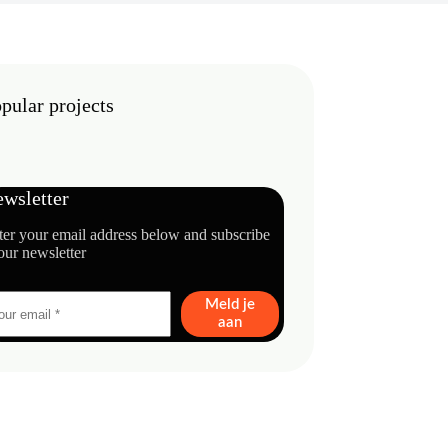
pular projects
wsletter
ter your email address below and subscribe
our newsletter
Meld je
aan