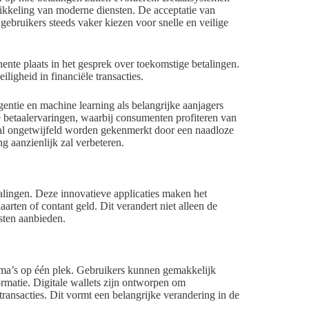
wikkeling van moderne diensten. De acceptatie van
j gebruikers steeds vaker kiezen voor snelle en veilige
nte plaats in het gesprek over toekomstige betalingen.
ligheid in financiële transacties.
gentie en machine learning als belangrijke aanjagers
e betaalervaringen, waarbij consumenten profiteren van
 zal ongetwijfeld worden gekenmerkt door een naadloze
g aanzienlijk zal verbeteren.
talingen. Deze innovatieve applicaties maken het
rten of contant geld. Dit verandert niet alleen de
sten aanbieden.
amma’s op één plek. Gebruikers kunnen gemakkelijk
ormatie. Digitale wallets zijn ontworpen om
transacties. Dit vormt een belangrijke verandering in de