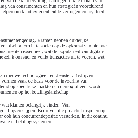
seren van de klantervaring. Door gebruik te maken van
edrag van consumenten en hun strategieën voortdurend
 helpen om klanttevredenheid te verhogen en loyaliteit
onsumentengedrag. Klanten hebben duidelijke
ijven dwingt om in te spelen op de opkomst van nieuwe
nsumenten essentieel, wat de populariteit van digitale
ogelijk om snel en veilig transacties uit te voeren, wat
van nieuwe technologieën en diensten. Bedrijven
 vormen vaak de basis voor de invoering van
estemd op specifieke markten en demografieën, worden
nsumenten op het betalingslandschap.
 wat klanten belangrijk vinden. Van
ngen blijven stijgen. Bedrijven die proactief inspelen op
ar ook hun concurrentiepositie versterken. In dit continu
atie in betalingssystemen.