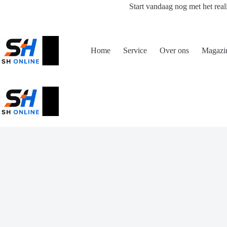
Ga
Start vandaag nog met het real
naar
de
inhoud
Home
Service
Over ons
Magazi