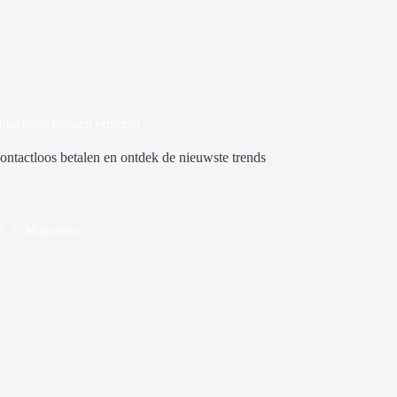
actloos betalen eruitziet
ontactloos betalen en ontdek de nieuwste trends
5
Magazine