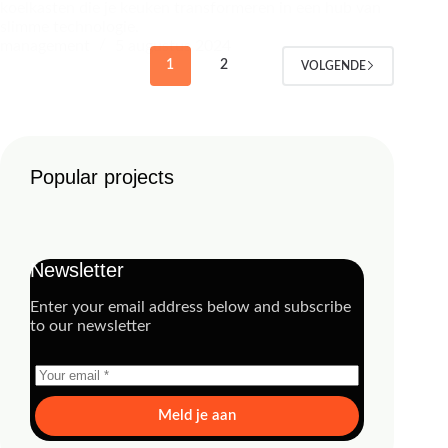
koelkasten die je keuken transformeren in een hub van
slimme technologie.
management
5 augustus 2024
1
2
VOLGENDE
Popular projects
Newsletter
Enter your email address below and subscribe
to our newsletter
Meld je aan