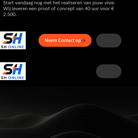
Ga
Start vandaag nog met het realiseren van jouw visie.
naar
Wij leveren een proof of concept van 40 uur voor €
de
2.500.
inhoud
Home
Service
Over ons
Menu
Maga
Neem Contact op
Menu