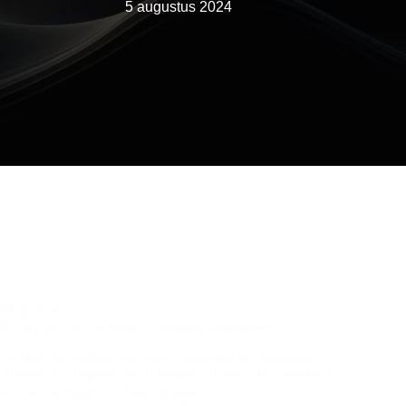
5 augustus 2024
Magazine
Financiën en beleggen: slimme strategieën
Ontdek essentiële tips over financiën en beleggen:
slimme strategieën die u helpen slimmer te investeren
en uw vermogen te laten groeien.