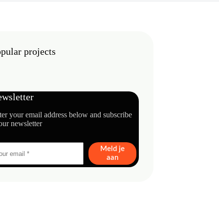
pular projects
wsletter
ter your email address below and subscribe
our newsletter
Meld je
aan