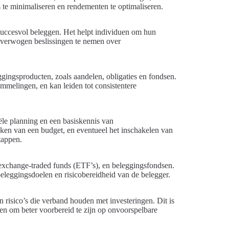
s te minimaliseren en rendementen te optimaliseren.
r succesvol beleggen. Het helpt individuen om hun
loverwogen beslissingen te nemen over
leggingsproducten, zoals aandelen, obligaties en fondsen.
hommelingen, en kan leiden tot consistentere
iële planning en een basiskennis van
aken van een budget, en eventueel het inschakelen van
stappen.
 exchange-traded funds (ETF’s), en beleggingsfondsen.
beleggingsdoelen en risicobereidheid van de belegger.
n risico’s die verband houden met investeringen. Dit is
pen om beter voorbereid te zijn op onvoorspelbare