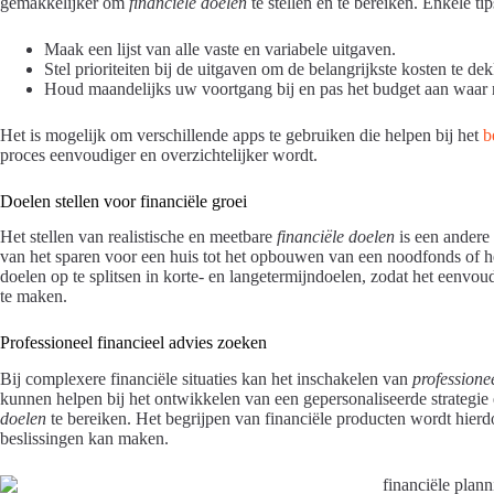
gemakkelijker om
financiële doelen
te stellen en te bereiken. Enkele ti
Maak een lijst van alle vaste en variabele uitgaven.
Stel prioriteiten bij de uitgaven om de belangrijkste kosten te de
Houd maandelijks uw voortgang bij en pas het budget aan waar 
Het is mogelijk om verschillende apps te gebruiken die helpen bij het
b
proces eenvoudiger en overzichtelijker wordt.
Doelen stellen voor financiële groei
Het stellen van realistische en meetbare
financiële doelen
is een andere 
van het sparen voor een huis tot het opbouwen van een noodfonds of h
doelen op te splitsen in korte- en langetermijndoelen, zodat het eenv
te maken.
Professioneel financieel advies zoeken
Bij complexere financiële situaties kan het inschakelen van
professionee
kunnen helpen bij het ontwikkelen van een gepersonaliseerde strategi
doelen
te bereiken. Het begrijpen van financiële producten wordt hier
beslissingen kan maken.