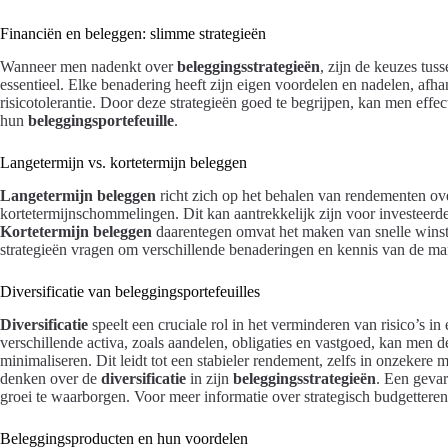
Financiën en beleggen: slimme strategieën
Wanneer men nadenkt over
beleggingsstrategieën
, zijn de keuzes tus
essentieel. Elke benadering heeft zijn eigen voordelen en nadelen, afh
risicotolerantie. Door deze strategieën goed te begrijpen, kan men effe
hun
beleggingsportefeuille
.
Langetermijn vs. kortetermijn beleggen
Langetermijn beleggen
richt zich op het behalen van rendementen ov
kortetermijnschommelingen. Dit kan aantrekkelijk zijn voor investeerder
Kortetermijn beleggen
daarentegen omvat het maken van snelle winst
strategieën vragen om verschillende benaderingen en kennis van de ma
Diversificatie van beleggingsportefeuilles
Diversificatie
speelt een cruciale rol in het verminderen van risico’s in
verschillende activa, zoals aandelen, obligaties en vastgoed, kan men d
minimaliseren. Dit leidt tot een stabieler rendement, zelfs in onzeker
denken over de
diversificatie
in zijn
beleggingsstrategieën
. Een gevar
groei te waarborgen. Voor meer informatie over strategisch budgetter
Beleggingsproducten en hun voordelen