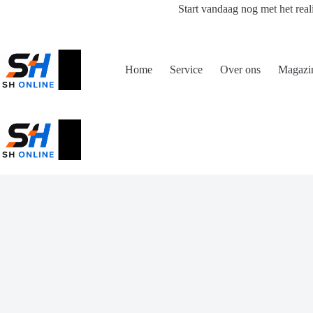
Ga
Start vandaag nog met het real
naar
de
inhoud
Home
Service
Over ons
Magazi