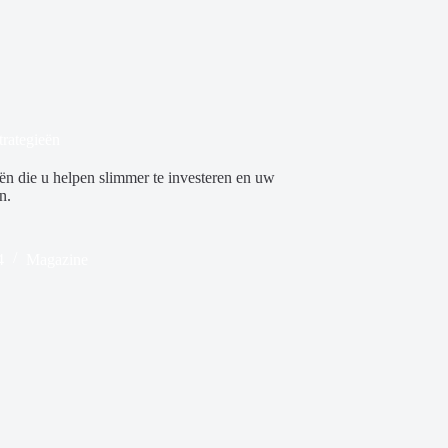
trategieën
eën die u helpen slimmer te investeren en uw
n.
4
Magazine