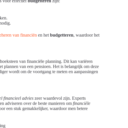
ps voor effectief
budgetteren
zijn:
kken.
nodig.
eheren van financiën
en het
budgetteren
, waardoor het
hoeksteen van financiële planning. Dit kan variëren
et plannen van een pensioen. Het is belangrijk om deze
oudiger wordt om de voortgang te meten en aanpassingen
l financieel advies
zeer waardevol zijn. Experts
e en adviseren over de beste manieren om
financiële
door een stuk gemakkelijker, waardoor men betere