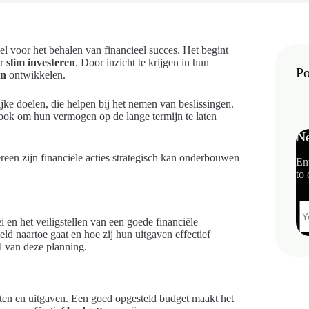
el voor het behalen van financieel succes. Het begint
or
slim investeren
. Door inzicht te krijgen in hun
Po
ën
ontwikkelen.
lijke doelen, die helpen bij het nemen van beslissingen.
aar ook om hun vermogen op de lange termijn te laten
Ne
reen zijn financiële acties strategisch kan onderbouwen
En
to 
 en het veiligstellen van een goede financiële
eld naartoe gaat en hoe zij hun uitgaven effectief
l van deze planning.
sten en uitgaven. Een goed opgesteld budget maakt het