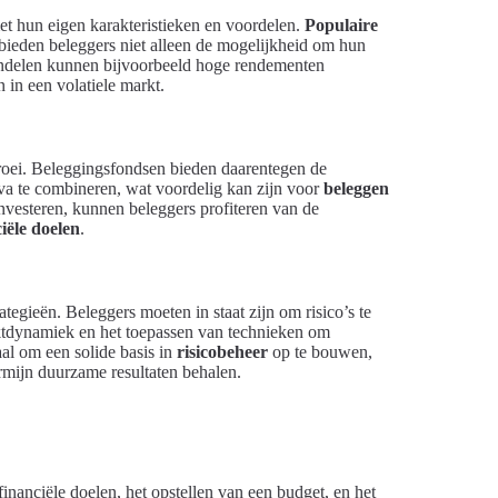
et hun eigen karakteristieken en voordelen.
Populaire
bieden beleggers niet alleen de mogelijkheid om hun
Aandelen kunnen bijvoorbeeld hoge rendementen
n in een volatiele markt.
groei. Beleggingsfondsen bieden daarentegen de
va te combineren, wat voordelig kan zijn voor
beleggen
nvesteren, kunnen beleggers profiteren van de
iële doelen
.
tegieën. Beleggers moeten in staat zijn om risico’s te
rktdynamiek en het toepassen van technieken om
aal om een solide basis in
risicobeheer
op te bouwen,
rmijn duurzame resultaten behalen.
financiële doelen, het opstellen van een budget, en het