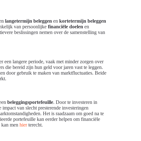
sen
langetermijn beleggen
en
kortetermijn beleggen
ankelijk van persoonlijke
financiële doelen
en
ctievere beslissingen nemen over de samenstelling van
er een langere periode, vaak met minder zorgen over
s die bereid zijn hun geld voor jaren vast te leggen.
en door gebruik te maken van marktfluctuaties. Beide
rkt.
 een
beleggingsportefeuille
. Door te investeren in
e impact van slecht presterende investeringen
e marktomstandigheden. Het is raadzaam om goed na te
ieerde portefeuille kan eerder helpen om financiële
en kan men
hier
terecht.