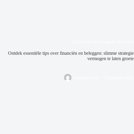
Financiën en beleggen: slimme s
Ontdek essentiële tips over financiën en beleggen: slimme strategi
vermogen te laten groeie
management
5 augustus 202