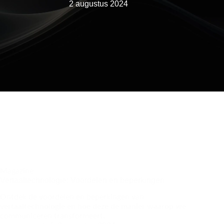
2 augustus 2024
Magazine
Vertaaltechnologie: Voordelen en beperkingen
Ontdek de voordelen en beperkingen van
vertaaltechnologie en hoe deze de manier waarop we
communiceren transformeert.