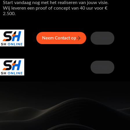
Ga
Start vandaag nog met het realiseren van jouw visie.
naar
Wij leveren een proof of concept van 40 uur voor €
de
2.500.
inhoud
Home
Service
Over ons
Menu
Maga
Neem Contact op
Menu