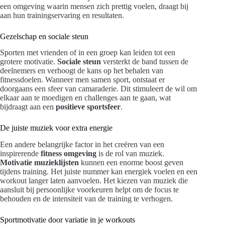
een omgeving waarin mensen zich prettig voelen, draagt bij
aan hun trainingservaring en resultaten.
Gezelschap en sociale steun
Sporten met vrienden of in een groep kan leiden tot een
grotere motivatie.
Sociale steun
versterkt de band tussen de
deelnemers en verhoogt de kans op het behalen van
fitnessdoelen. Wanneer men samen sport, ontstaat er
doorgaans een sfeer van camaraderie. Dit stimuleert de wil om
elkaar aan te moedigen en challenges aan te gaan, wat
bijdraagt aan een
positieve sportsfeer
.
De juiste muziek voor extra energie
Een andere belangrijke factor in het creëren van een
inspirerende
fitness omgeving
is de rol van muziek.
Motivatie muzieklijsten
kunnen een enorme boost geven
tijdens training. Het juiste nummer kan energiek voelen en een
workout langer laten aanvoelen. Het kiezen van muziek die
aansluit bij persoonlijke voorkeuren helpt om de focus te
behouden en de intensiteit van de training te verhogen.
Sportmotivatie door variatie in je workouts