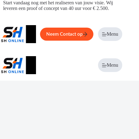
Ga
Start vandaag nog met het realiseren van jouw visie. Wij
naar
leveren een proof of concept van 40 uur voor € 2.500.
de
inhoud
Home
Service
Over ons
Menu
Magazi
Neem Contact op
Menu