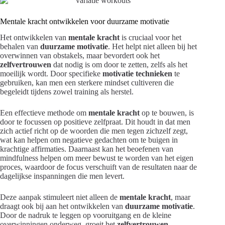
Mentale kracht ontwikkelen voor duurzame motivatie
Het ontwikkelen van
mentale kracht
is cruciaal voor het
behalen van
duurzame motivatie
. Het helpt niet alleen bij het
overwinnen van obstakels, maar bevordert ook het
zelfvertrouwen
dat nodig is om door te zetten, zelfs als het
moeilijk wordt. Door specifieke
motivatie technieken
te
gebruiken, kan men een sterkere mindset cultiveren die
begeleidt tijdens zowel training als herstel.
Een effectieve methode om
mentale kracht
op te bouwen, is
door te focussen op positieve zelfpraat. Dit houdt in dat men
zich actief richt op de woorden die men tegen zichzelf zegt,
wat kan helpen om negatieve gedachten om te buigen in
krachtige affirmaties. Daarnaast kan het beoefenen van
mindfulness helpen om meer bewust te worden van het eigen
proces, waardoor de focus verschuift van de resultaten naar de
dagelijkse inspanningen die men levert.
Deze aanpak stimuleert niet alleen de
mentale kracht
, maar
draagt ook bij aan het ontwikkelen van
duurzame motivatie
.
Door de nadruk te leggen op vooruitgang en de kleine
overwinningen onderweg, groeit het
zelfvertrouwen
.