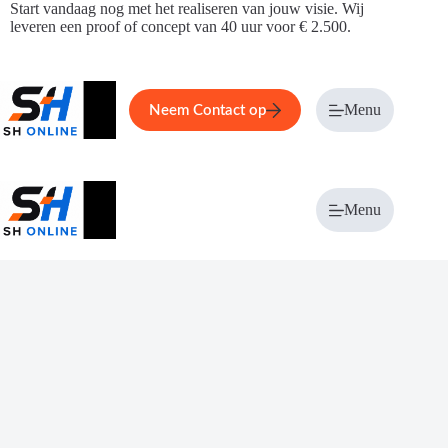
Ga
Start vandaag nog met het realiseren van jouw visie. Wij
naar
leveren een proof of concept van 40 uur voor € 2.500.
de
inhoud
Home
Service
Over ons
Menu
Magazi
Neem Contact op
Menu