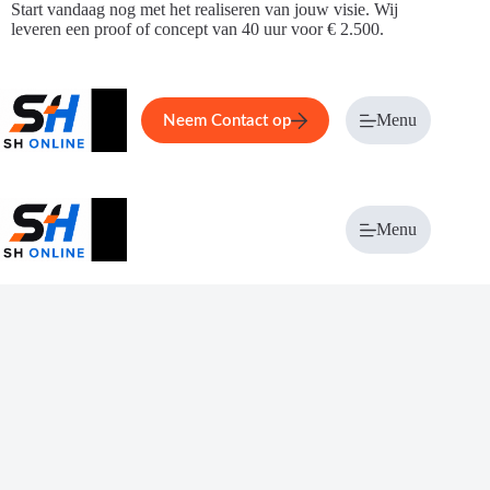
Ga
Start vandaag nog met het realiseren van jouw visie. Wij
naar
leveren een proof of concept van 40 uur voor € 2.500.
de
inhoud
Home
Service
Over ons
Menu
Magazi
Neem Contact op
Menu