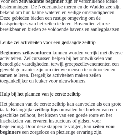
Voor een
zeilvakantie beginner
zijn er verschillende ideale
bestemmingen. De Nederlandse meren en de Waddenzee zijn
bekend om hun kalme wateren en veilige omstandigheden.
Deze gebieden bieden een rustige omgeving om de
basisprincipes van het zeilen te leren. Bovendien zijn ze
bereikbaar en bieden ze voldoende havens en aanlegplaatsen.
Leuke zeilactiviteiten voor een geslaagde zeiltrip
Beginners zeilavonturen
kunnen worden verrijkt met diverse
activiteiten. Zeilcursussen helpen bij het ontwikkelen van
benodigde vaardigheden, terwijl groepszeilevenementen een
geweldige manier zijn om nieuwe mensen te ontmoeten en
samen te leren. Dergelijke activiteiten maken zeilen
toegankelijker en leuker voor nieuwkomers.
Hulp bij het plannen van je eerste zeiltrip
Het plannen van de eerste zeiltrip kan aanvoelen als een grote
taak. Belangrijke
zeiltrip tips
omvatten het boeken van een
geschikte zeilboot, het kiezen van een goede route en het
inschakelen van ervaren instructeurs of gidsen voor
begeleiding. Door deze stappen te volgen, kan
zeilen voor
beginners
een zorgeloze en plezierige ervaring zijn.