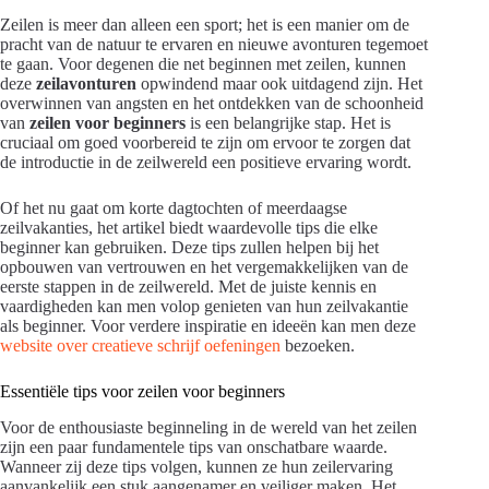
Zeilen is meer dan alleen een sport; het is een manier om de
pracht van de natuur te ervaren en nieuwe avonturen tegemoet
te gaan. Voor degenen die net beginnen met zeilen, kunnen
deze
zeilavonturen
opwindend maar ook uitdagend zijn. Het
overwinnen van angsten en het ontdekken van de schoonheid
van
zeilen voor beginners
is een belangrijke stap. Het is
cruciaal om goed voorbereid te zijn om ervoor te zorgen dat
de introductie in de zeilwereld een positieve ervaring wordt.
Of het nu gaat om korte dagtochten of meerdaagse
zeilvakanties, het artikel biedt waardevolle tips die elke
beginner kan gebruiken. Deze tips zullen helpen bij het
opbouwen van vertrouwen en het vergemakkelijken van de
eerste stappen in de zeilwereld. Met de juiste kennis en
vaardigheden kan men volop genieten van hun zeilvakantie
als beginner. Voor verdere inspiratie en ideeën kan men deze
website over creatieve schrijf oefeningen
bezoeken.
Essentiële tips voor zeilen voor beginners
Voor de enthousiaste beginneling in de wereld van het zeilen
zijn een paar fundamentele tips van onschatbare waarde.
Wanneer zij deze tips volgen, kunnen ze hun zeilervaring
aanvankelijk een stuk aangenamer en veiliger maken. Het