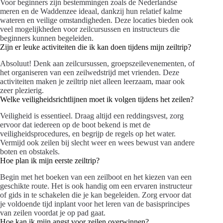
Voor beginners zijn bestemmingen zoals de Nederlandse
meren en de Waddenzee ideaal, dankzij hun relatief kalme
wateren en veilige omstandigheden. Deze locaties bieden ook
veel mogelijkheden voor zeilcursussen en instructeurs die
beginners kunnen begeleiden.
Zijn er leuke activiteiten die ik kan doen tijdens mijn zeiltrip?
Absoluut! Denk aan zeilcursussen, groepszeilevenementen, of
het organiseren van een zeilwedstrijd met vrienden. Deze
activiteiten maken je zeiltrip niet alleen leerzaam, maar ook
zeer plezierig.
Welke veiligheidsrichtlijnen moet ik volgen tijdens het zeilen?
Veiligheid is essentieel. Draag altijd een reddingsvest, zorg
ervoor dat iedereen op de boot bekend is met de
veiligheidsprocedures, en begrijp de regels op het water.
Vermijd ook zeilen bij slecht weer en wees bewust van andere
boten en obstakels.
Hoe plan ik mijn eerste zeiltrip?
Begin met het boeken van een zeilboot en het kiezen van een
geschikte route. Het is ook handig om een ervaren instructeur
of gids in te schakelen die je kan begeleiden. Zorg ervoor dat
je voldoende tijd inplant voor het leren van de basisprincipes
van zeilen voordat je op pad gaat.
Hoe kan ik mijn angst voor zeilen overwinnen?