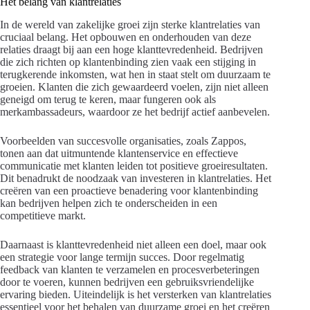
Het belang van klantrelaties
In de wereld van zakelijke groei zijn sterke klantrelaties van
cruciaal belang. Het opbouwen en onderhouden van deze
relaties draagt bij aan een hoge klanttevredenheid. Bedrijven
die zich richten op klantenbinding zien vaak een stijging in
terugkerende inkomsten, wat hen in staat stelt om duurzaam te
groeien. Klanten die zich gewaardeerd voelen, zijn niet alleen
geneigd om terug te keren, maar fungeren ook als
merkambassadeurs, waardoor ze het bedrijf actief aanbevelen.
Voorbeelden van succesvolle organisaties, zoals Zappos,
tonen aan dat uitmuntende klantenservice en effectieve
communicatie met klanten leiden tot positieve groeiresultaten.
Dit benadrukt de noodzaak van investeren in klantrelaties. Het
creëren van een proactieve benadering voor klantenbinding
kan bedrijven helpen zich te onderscheiden in een
competitieve markt.
Daarnaast is klanttevredenheid niet alleen een doel, maar ook
een strategie voor lange termijn succes. Door regelmatig
feedback van klanten te verzamelen en procesverbeteringen
door te voeren, kunnen bedrijven een gebruiksvriendelijke
ervaring bieden. Uiteindelijk is het versterken van klantrelaties
essentieel voor het behalen van duurzame groei en het creëren