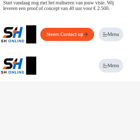
Ga
Start vandaag nog met het realiseren van jouw visie. Wij
naar
leveren een proof of concept van 40 uur voor € 2.500.
de
inhoud
Home
Service
Over ons
Menu
Magazi
Neem Contact op
Menu