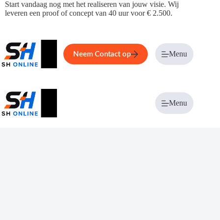
Ga
Start vandaag nog met het realiseren van jouw visie. Wij
naar
leveren een proof of concept van 40 uur voor € 2.500.
de
inhoud
Home
Service
Over ons
Menu
Magazi
Neem Contact op
Menu