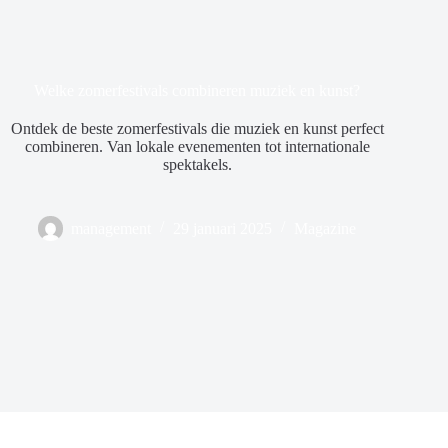
Welke zomerfestivals combineren muziek en kunst?
Ontdek de beste zomerfestivals die muziek en kunst perfect
combineren. Van lokale evenementen tot internationale
spektakels.
management
29 januari 2025
Magazine