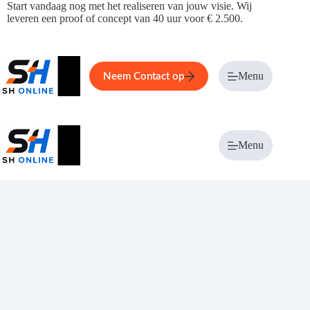
Ga
Start vandaag nog met het realiseren van jouw visie. Wij
naar
leveren een proof of concept van 40 uur voor € 2.500.
de
inhoud
Home
Service
Over ons
Menu
Magazi
Neem Contact op
Menu