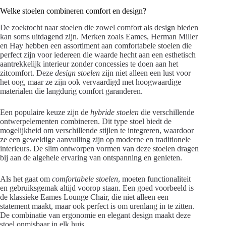
Welke stoelen combineren comfort en design?
De zoektocht naar stoelen die zowel comfort als design bieden
kan soms uitdagend zijn. Merken zoals Eames, Herman Miller
en Hay hebben een assortiment aan comfortabele stoelen die
perfect zijn voor iedereen die waarde hecht aan een esthetisch
aantrekkelijk interieur zonder concessies te doen aan het
zitcomfort. Deze
design stoelen
zijn niet alleen een lust voor
het oog, maar ze zijn ook vervaardigd met hoogwaardige
materialen die langdurig comfort garanderen.
Een populaire keuze zijn de
hybride stoelen
die verschillende
ontwerpelementen combineren. Dit type stoel biedt de
mogelijkheid om verschillende stijlen te integreren, waardoor
ze een geweldige aanvulling zijn op moderne en traditionele
interieurs. De slim ontworpen vormen van deze stoelen dragen
bij aan de algehele ervaring van ontspanning en genieten.
Als het gaat om
comfortabele stoelen
, moeten functionaliteit
en gebruiksgemak altijd voorop staan. Een goed voorbeeld is
de klassieke Eames Lounge Chair, die niet alleen een
statement maakt, maar ook perfect is om urenlang in te zitten.
De combinatie van ergonomie en elegant design maakt deze
stoel onmisbaar in elk huis.