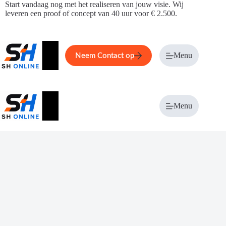
Ga
Start vandaag nog met het realiseren van jouw visie. Wij
naar
leveren een proof of concept van 40 uur voor € 2.500.
de
inhoud
Home
Service
Over ons
Menu
Magazi
Neem Contact op
Menu