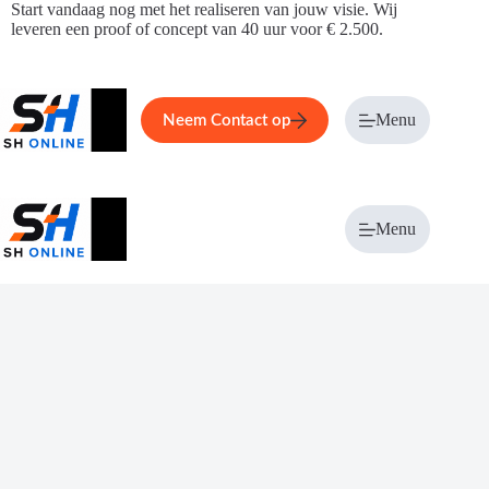
Ga
Start vandaag nog met het realiseren van jouw visie. Wij
naar
leveren een proof of concept van 40 uur voor € 2.500.
de
inhoud
Home
Service
Over ons
Menu
Magazi
Neem Contact op
Menu