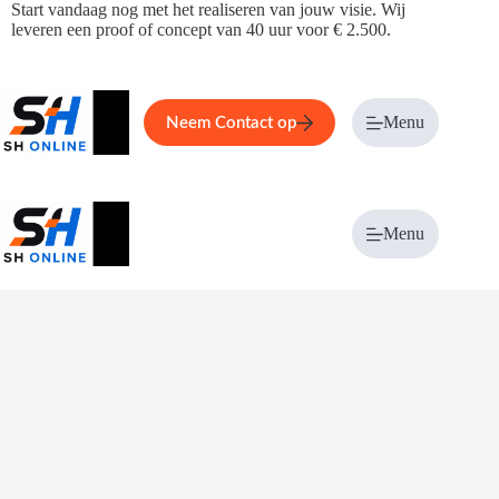
Ga
Start vandaag nog met het realiseren van jouw visie. Wij
naar
leveren een proof of concept van 40 uur voor € 2.500.
de
inhoud
Home
Service
Over ons
Menu
Magazi
Neem Contact op
Menu