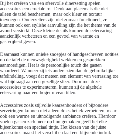
Bij het creëren van een sfeervolle dinersetting spelen
accessoires een cruciale rol. Denk aan placemats die niet
alleen de tafel beschermen, maar ook kleur en textuur
toevoegen. Onderzetters zijn niet zomaar functioneel, ze
kunnen ook een stylishe aanvulling zijn die het thema van de
avond versterkt. Deze kleine details kunnen de eetervaring
aanzienlijk verbeteren en een gevoel van warmte en
gastvrijheid geven.
Daarnaast kunnen unieke snoepjes of handgeschreven notities
op de tafel de nieuwsgierigheid wekken en gesprekken
aanmoedigen. Het is de persoonlijke touch die gasten
waardeert. Wanneer zij iets anders zien dan de gebruikelijke
tafelindeling, voegt dat meteen een element van verrassing toe,
wat bijdraagt aan een gezellige sfeer. Door met deze
accessoires te experimenteren, kunnen zij de algehele
eetervaring naar een hoger niveau tillen.
Accessoires zoals stijlvolle kaarsenhouders of bijzondere
servetringen kunnen niet alleen de esthetiek verbeteren, maar
ook een warme en uitnodigende ambiance creëren. Hierdoor
voelen gasten zich meer op hun gemak en geeft het elke
bijeenkomst een speciaal tintje. Het kiezen van de juiste
accessoires maakt het verschil en laat een blijvende indruk