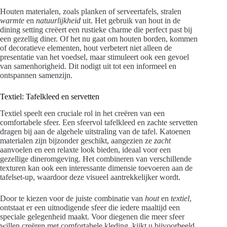
Houten materialen, zoals planken of serveertafels, stralen
warmte
en
natuurlijkheid
uit. Het gebruik van hout in de
dining setting creëert een rustieke charme die perfect past bij
een gezellig diner. Of het nu gaat om houten borden, kommen
of decoratieve elementen, hout verbetert niet alleen de
presentatie van het voedsel, maar stimuleert ook een gevoel
van samenhorigheid. Dit nodigt uit tot een informeel en
ontspannen samenzijn.
Textiel: Tafelkleed en servetten
Textiel speelt een cruciale rol in het creëren van een
comfortabele sfeer. Een sfeervol tafelkleed en zachte servetten
dragen bij aan de algehele uitstraling van de tafel. Katoenen
materialen zijn bijzonder geschikt, aangezien ze
zacht
aanvoelen en een relaxte look bieden, ideaal voor een
gezellige dineromgeving. Het combineren van verschillende
texturen kan ook een interessante dimensie toevoeren aan de
tafelset-up, waardoor deze visueel aantrekkelijker wordt.
Door te kiezen voor de juiste combinatie van
hout
en
textiel
,
ontstaat er een uitnodigende sfeer die iedere maaltijd een
speciale gelegenheid maakt. Voor diegenen die meer sfeer
willen creëren met comfortabele kleding, kijkt u bijvoorbeeld