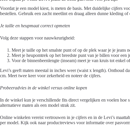
Voordat je een model kiest, is meten de basis. Met duidelijke cijfers vo
bestellen. Gebruik een zacht meetlint en draag alleen dunne kleding of
Je taille en heupmaat correct opmeten
Volg deze stappen voor nauwkeurigheid:
Meet je taille op het smalste punt of op de plek waar je je jeans n
Meet je heupomtrek op het breedste punt van je billen voor een 
Voor de binnenbeenlengte (inseam) meet je van kruis tot enkel o
Levi’s geeft maten meestal in inches weer (waist x length). Onthoud da
cm. Meet twee keer voor zekerheid en noteer de cijfers.
Probeeradvies in de winkel versus online kopen
In de winkel kun je verschillende fits direct vergelijken en voelen ho
alternatieve maten als een model strak zit.
Online winkelen vereist vertrouwen in je cijfers en in de Levi’s maattab
per model. Kijk ook naar productreviews voor informatie over pasvorm 