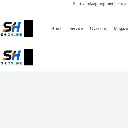
Ga
Start vandaag nog met het real
naar
de
inhoud
Home
Service
Over ons
Magazi