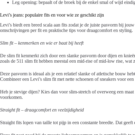
Leg opening: bepaalt of de broek bij de enkel smal of wijd eindig
Levi’s jeans: populaire fits en voor wie ze geschikt zijn
Levi’s biedt een breed scala aan fits zodat je de juiste pasvorm bij jouw
omschrijvingen per fit en praktische tips voor draagcomfort en styling.
Slim fit – kenmerken en wie er baat bij heeft
De slim fit kenmerkt zich door een slanke pasvorm door dijen en knieë
zoals de 511 slim fit hebben meestal een mid-rise of mid-low rise, wat
Deze pasvorm is ideaal als je een relatief slanke of atletische bouw hebt 
Combineer een Levi’s slim fit met nette schoenen of sneakers voor een ca
Heb je stevige dijen? Kies dan voor slim-stretch of overweeg een maat g
voorkomen.
Straight fit – draagcomfort en veelzijdigheid
Straight fits lopen van taille tot pijp in een constante breedte. Dat geeft