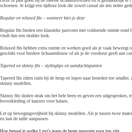
Deze fit past goed bij de meeste lichaamsvormen en is gemakkelijk te
schoenen. Je krijgt een tijdloze look die zowel casual als iets netter g
Regular en relaxed fits – wanneer kies je deze
Regular fits bieden een klassieke pasvorm met voldoende ruimte rond he
vindt dan een strakke look.
Relaxed fits hebben extra ruimte en werken goed als je vaak beweegt of 
geschikt voor bredere lichaamsbouw of als je de voorkeur geeft aan ca
Tapered en skinny fits – stylingtips en aandachtspunten
Tapered fits zitten ruim bij de heup en lopen naar beneden toe smaller. 
skinny modellen.
Skinny fits sluiten strak om het hele been en geven een uitgesproken, 
bovenkleding of laarzen voor balans.
Let op bewegingsvrijheid bij skinny modellen. Als je tussen twee maten 
en laat de taille aanpassen.
Hoe bepaal je welke Levi’s jeans de beste pasvorm voor jou zijn