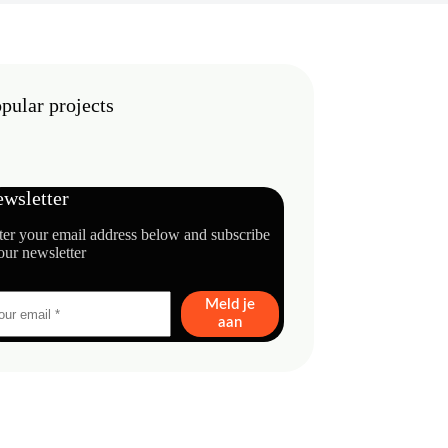
pular projects
wsletter
ter your email address below and subscribe
our newsletter
Meld je
aan