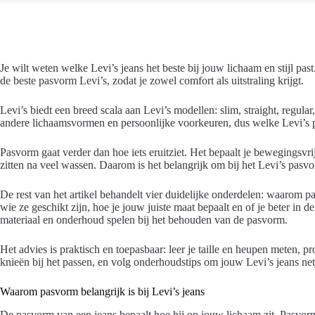
Je wilt weten welke Levi’s jeans het beste bij jouw lichaam en stijl past. 
de beste pasvorm Levi’s, zodat je zowel comfort als uitstraling krijgt.
Levi’s biedt een breed scala aan Levi’s modellen: slim, straight, regular
andere lichaamsvormen en persoonlijke voorkeuren, dus welke Levi’s pas
Pasvorm gaat verder dan hoe iets eruitziet. Het bepaalt je bewegingsvri
zitten na veel wassen. Daarom is het belangrijk om bij het Levi’s pasvo
De rest van het artikel behandelt vier duidelijke onderdelen: waarom pas
wie ze geschikt zijn, hoe je jouw juiste maat bepaalt en of je beter in 
materiaal en onderhoud spelen bij het behouden van de pasvorm.
Het advies is praktisch en toepasbaar: leer je taille en heupen meten, p
knieën bij het passen, en volg onderhoudstips om jouw Levi’s jeans net
Waarom pasvorm belangrijk is bij Levi’s jeans
De pasvorm van een jeans bepaalt hoe hij op jouw lichaam zit. Pasvorm b