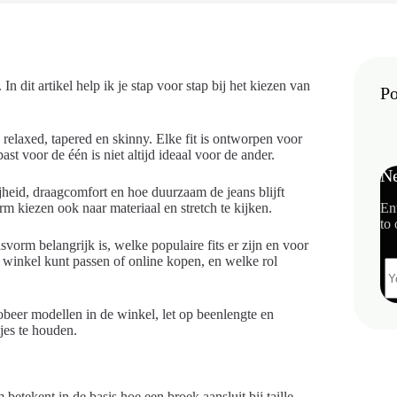
In dit artikel help ik je stap voor stap bij het kiezen van
Po
, relaxed, tapered en skinny. Elke fit is ontworpen voor
t voor de één is niet altijd ideaal voor de ander.
Ne
jheid, draagcomfort en hoe duurzaam de jeans blijft
rm kiezen ook naar materiaal en stretch te kijken.
En
to 
vorm belangrijk is, welke populaire fits er zijn en voor
de winkel kunt passen of online kopen, en welke rol
robeer modellen in de winkel, let op beenlengte en
jes te houden.
etekent in de basis hoe een broek aansluit bij taille,