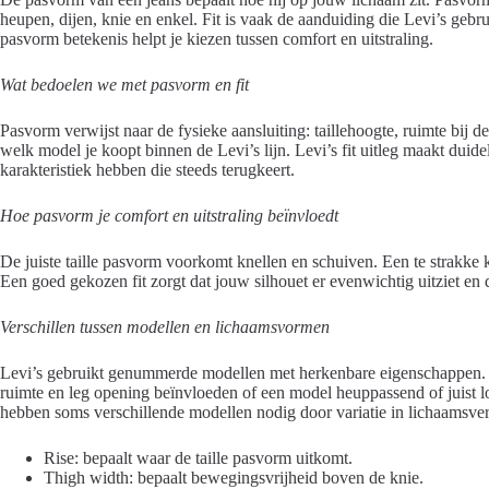
heupen, dijen, knie en enkel. Fit is vaak de aanduiding die Levi’s geb
pasvorm betekenis helpt je kiezen tussen comfort en uitstraling.
Wat bedoelen we met pasvorm en fit
Pasvorm verwijst naar de fysieke aansluiting: taillehoogte, ruimte bij de 
welk model je koopt binnen de Levi’s lijn. Levi’s fit uitleg maakt duid
karakteristiek hebben die steeds terugkeert.
Hoe pasvorm je comfort en uitstraling beïnvloedt
De juiste taille pasvorm voorkomt knellen en schuiven. Een te strakke
Een goed gekozen fit zorgt dat jouw silhouet er evenwichtig uitziet en 
Verschillen tussen modellen en lichaamsvormen
Levi’s gebruikt genummerde modellen met herkenbare eigenschappen. De
ruimte en leg opening beïnvloeden of een model heuppassend of juist lo
hebben soms verschillende modellen nodig door variatie in lichaamsve
Rise: bepaalt waar de taille pasvorm uitkomt.
Thigh width: bepaalt bewegingsvrijheid boven de knie.