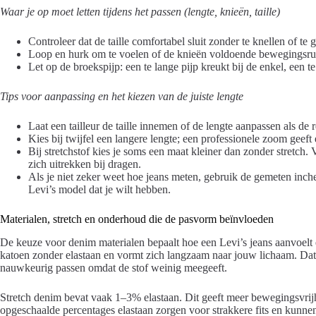
Waar je op moet letten tijdens het passen (lengte, knieën, taille)
Controleer dat de taille comfortabel sluit zonder te knellen of te
Loop en hurk om te voelen of de knieën voldoende bewegingsru
Let op de broekspijp: een te lange pijp kreukt bij de enkel, een te 
Tips voor aanpassing en het kiezen van de juiste lengte
Laat een tailleur de taille innemen of de lengte aanpassen als de 
Kies bij twijfel een langere lengte; een professionele zoom geeft
Bij stretchstof kies je soms een maat kleiner dan zonder stretch.
zich uitrekken bij dragen.
Als je niet zeker weet hoe jeans meten, gebruik de gemeten inche
Levi’s model dat je wilt hebben.
Materialen, stretch en onderhoud die de pasvorm beïnvloeden
De keuze voor denim materialen bepaalt hoe een Levi’s jeans aanvoelt e
katoen zonder elastaan en vormt zich langzaam naar jouw lichaam. Dat
nauwkeurig passen omdat de stof weinig meegeeft.
Stretch denim bevat vaak 1–3% elastaan. Dit geeft meer bewegingsvrijh
opgeschaalde percentages elastaan zorgen voor strakkere fits en kunnen n