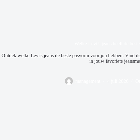
Welke Levi’s jeans heeft de best
Ontdek welke Levi's jeans de beste pasvorm voor jou hebben. Vind de 
in jouw favoriete jeansme
management
4 juli 2026
On