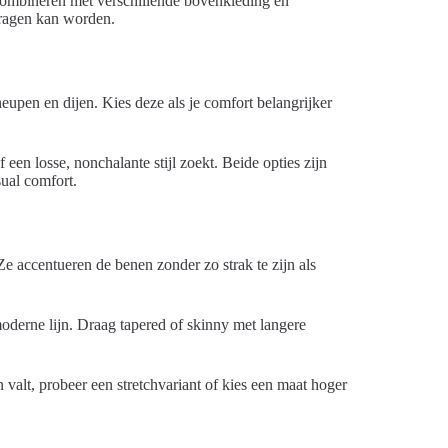
 combineren met verschillende bovenkleding en
edragen kan worden.
upen en dijen. Kies deze als je comfort belangrijker
een losse, nonchalante stijl zoekt. Beide opties zijn
sual comfort.
Ze accentueren de benen zonder zo strak te zijn als
moderne lijn. Draag tapered of skinny met langere
valt, probeer een stretchvariant of kies een maat hoger