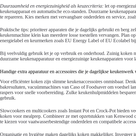
Duurzaamheid en energiezuinigheid als keuzecriteria:
let op energiezu
keukenapparaat en automatische eco-standen. Duurzame keukenapparatuur
te repareren. Kies merken met vervangbare onderdelen en service, zoal
Praktische tips: prioriteer apparaten die je dagelijks gebruikt en berg z
keukenmachine klein kan meerdere losse toestellen vervangen. Plan opb
energielabel en keurmerken zoals EU Energy Label of EU Ecolabel bi
Bij veelvuldig gebruik let je op verbruik en onderhoud. Zuinig koken me
duurzame keukenapparatuur en energiezuinige keukenapparaten voor la
Handige extra apparatuur en accessoires die je dagelijkse keukenwerk 
Voor efficiënter koken zijn slimme keukenaccessoires onmisbaar. Denk
bakresultaten, vacuümmachines van Caso of Foodsaver om voedsel lang
raspers voor snelle voorbereiding. Zulke keukenhulpmiddelen besparen t
gebruik.
Slowcookers en multicookers zoals Instant Pot en Crock-Pot bieden vee
koken voor mealprep. Combineer ze met opzetstukken van Kenwood of 
te kiezen voor vaatwasserbestendige onderdelen en compatibele access
Organisatie en hygiëne maken dagelijks koken makkelijker. Investeer i