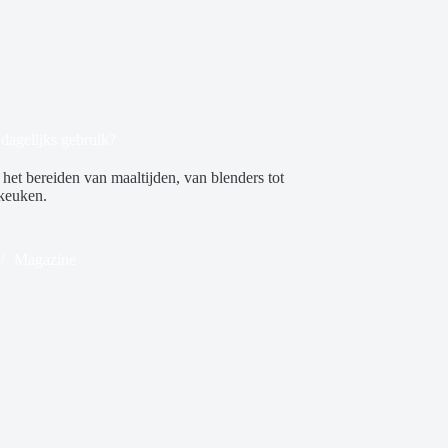
dagelijks gebruik?
het bereiden van maaltijden, van blenders tot
 keuken.
Magazine