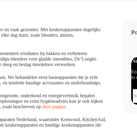
ller en vaak gezonder. Met keukenapparaten dagelijks
Po
elke dag inzet, zoals blenders, mixers,
istentere resultaten bij bakken en verbeteren
hilips-blenders voor gladde smoothies, De’Longhi-
Ne
e deeg en beslag moeiteloos verwerken.
En
en. We behandelen eerst basisapparaten die je echt
to 
e, en tenslotte handige accessoires en onderhoudstips.
insgrootte, onderhoud en energieverbruik bepalen
oplossingen en extra hygiëneadvies kun je ook kijken
n, zoals beschreven op
deze pagina
.
enapparaten Nederland, waaronder Kenwood, KitchenAid,
te keukenapparaten en handige keukenapparaten die