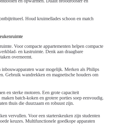
 ontdooien en opwarmen. Dualit broodrooster en
ntbijtritueel. Houd kruimellades schoon en match
 keukenruimte
re ruimte. Voor compacte appartementen helpen compacte
werkblad- en kastruimte. Denk aan draagbare
 taken overneemt.
 inbouwapparaten waar mogelijk. Merken als Philips
ken. Gebruik wandrekken en magnetische houders om
n en sterke motoren. Een grote capaciteit
 maken batch-koken en grotere porties soep eenvoudig.
en thuis die duurzaam en robuust zijn.
ken vervullen. Voor een starterskeuken zijn studenten
goede keuzes. Multifunctionele goedkope apparaten