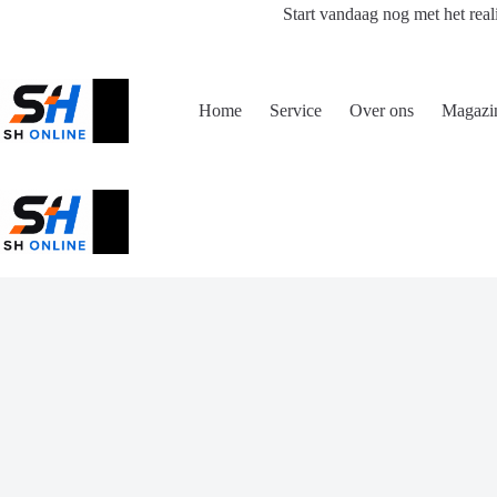
Ga
Start vandaag nog met het real
naar
de
inhoud
Home
Service
Over ons
Magazi