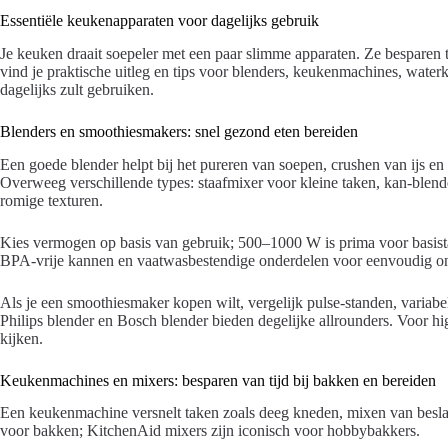
Essentiële keukenapparaten voor dagelijks gebruik
Je keuken draait soepeler met een paar slimme apparaten. Ze besparen
vind je praktische uitleg en tips voor blenders, keukenmachines, water
dagelijks zult gebruiken.
Blenders en smoothiesmakers: snel gezond eten bereiden
Een goede blender helpt bij het pureren van soepen, crushen van ijs 
Overweeg verschillende types: staafmixer voor kleine taken, kan-blend
romige texturen.
Kies vermogen op basis van gebruik; 500–1000 W is prima voor basista
BPA-vrije kannen en vaatwasbestendige onderdelen voor eenvoudig o
Als je een smoothiesmaker kopen wilt, vergelijk pulse-standen, variab
Philips blender en Bosch blender bieden degelijke allrounders. Voor h
kijken.
Keukenmachines en mixers: besparen van tijd bij bakken en bereiden
Een keukenmachine versnelt taken zoals deeg kneden, mixen van besla
voor bakken; KitchenAid mixers zijn iconisch voor hobbybakkers.