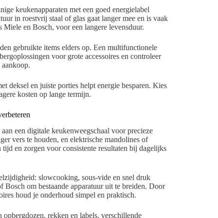
inige keukenapparaten met een goed energielabel
 in roestvrij staal of glas gaat langer mee en is vaak
s Miele en Bosch, voor een langere levensduur.
elden gebruikte items elders op. Een multifunctionele
ergoplossingen voor grote accessoires en controleer
j aankoop.
t deksel en juiste porties helpt energie besparen. Kies
gere kosten op lange termijn.
verbeteren
 aan een digitale keukenweegschaal voor precieze
er vers te houden, en elektrische mandolines of
ijd en zorgen voor consistente resultaten bij dagelijks
lzijdigheid: slowcooking, sous-vide en snel druk
Bosch om bestaande apparatuur uit te breiden. Door
oires houd je onderhoud simpel en praktisch.
n opbergdozen, rekken en labels, verschillende