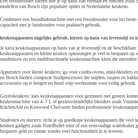
Een broodrooster kiezen doe je op basis van formaat en functies zoals
modellen van Bosch zijn populaire opties in Nederlandse keukens.
Combineer een broodbakmachine met een broodrooster voor het beste o
capaciteit met je huishouden voor praktisch gebruik.
keukenapparaten dagelijks gebruik: kiezen op basis van levensstijl en
Je kiest keukenapparatuur op basis van je levensstijl en de beschikba
keukenapparaten en kleine keuken oplossingen je veel te besparen op 
staafmixers en een multifunctionele keukenmachine klein die meerdere
Apparaten voor kleine keukens:
ga voor combi-ovens, mini-blenders en
en Bosch bieden compacte foodprocessors die snijden, raspen en hak
accessoires op te bergen en houd vrije werkruimte voor veilig gebruik.
Gezinskeukens:
kies keukenapparaten voor gezinnen met grotere komme
keukenmachine van 4–7 L of gezinsvriendelijke blenders zoals Vitamix
KitchenAid en Kenwood Chef-serie bieden professionele keukenapparat
Studenten en starters:
richt je op goedkope keukenapparaten die veel ta
keuken gadgets zoals NutriBullet mini of een eenvoudige waterkoker 
besparen geld en ruimte zonder veel functionaliteit in te leveren.