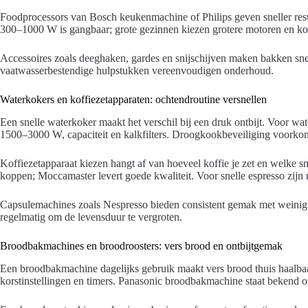
Foodprocessors van Bosch keukenmachine of Philips geven sneller res
300–1000 W is gangbaar; grote gezinnen kiezen grotere motoren en ko
Accessoires zoals deeghaken, gardes en snijschijven maken bakken snell
vaatwasserbestendige hulpstukken vereenvoudigen onderhoud.
Waterkokers en koffiezetapparaten: ochtendroutine versnellen
Een snelle waterkoker maakt het verschil bij een druk ontbijt. Voor wa
1500–3000 W, capaciteit en kalkfilters. Droogkookbeveiliging voorko
Koffiezetapparaat kiezen hangt af van hoeveel koffie je zet en welke sm
koppen; Moccamaster levert goede kwaliteit. Voor snelle espresso zijn
Capsulemachines zoals Nespresso bieden consistent gemak met weinig 
regelmatig om de levensduur te vergroten.
Broodbakmachines en broodroosters: vers brood en ontbijtgemak
Een broodbakmachine dagelijks gebruik maakt vers brood thuis haalbaa
korstinstellingen en timers. Panasonic broodbakmachine staat bekend 