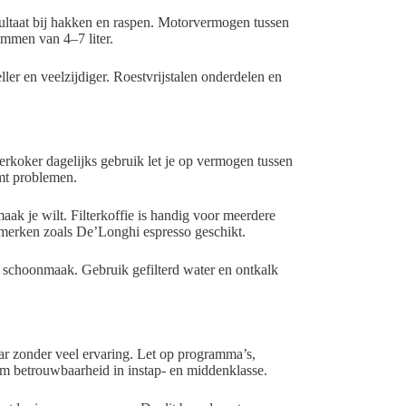
ultaat bij hakken en raspen. Motorvermogen tussen
mmen van 4–7 liter.
er en veelzijdiger. Roestvrijstalen onderdelen en
terkoker dagelijks gebruik let je op vermogen tussen
mt problemen.
aak je wilt. Filterkoffie is handig voor meerdere
 merken zoals De’Longhi espresso geschikt.
schoonmaak. Gebruik gefilterd water en ontkalk
r zonder veel ervaring. Let op programma’s,
om betrouwbaarheid in instap- en middenklasse.