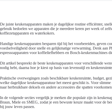
De juiste keukenapparaten maken je dagelijkse routine efficiënter, sne
gebruik bedoelen we apparaten die je meerdere keren per week of zelfs 
koffiezetapparaten en waterkokers.
Handige keukenapparaten besparen tijd bij het voorbereiden, geven cons
voedselveiligheid door snelle en gelijkmatige verwarming. Denk aan P
espressoapparaten voor koffieliefhebbers en Bosch-keukenmachines di
Dit artikel bespreekt de beste keukenapparaten voor verschillende wens
nodig hebt, daarna hoe je kiest op basis van levensstijl en keukenruimt
Praktische overwegingen zoals beschikbare keukenruimte, budget, gez
welke dagelijkse keukenapparatuur het meest geschikt is. Voor slimme 
naar herbruikbare deksels en andere accessoires die spatten voorkome
In de volgende secties vergelijk je merken die populair zijn in keuk
Braun, Miele en SMEG, zodat je een bewuste keuze maakt voor de bes
bij jouw leven passen.