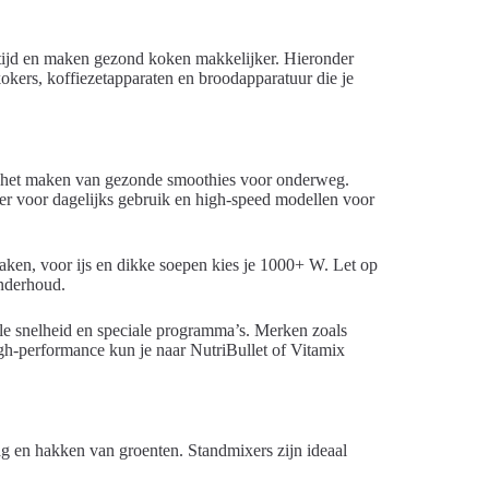
 tijd en maken gezond koken makkelijker. Hieronder
kokers, koffiezetapparaten en broodapparatuur die je
en het maken van gezonde smoothies voor onderweg.
er voor dagelijks gebruik en high-speed modellen voor
ken, voor ijs en dikke soepen kies je 1000+ W. Let op
nderhoud.
ele snelheid en speciale programma’s. Merken zoals
igh-performance kun je naar NutriBullet of Vitamix
g en hakken van groenten. Standmixers zijn ideaal