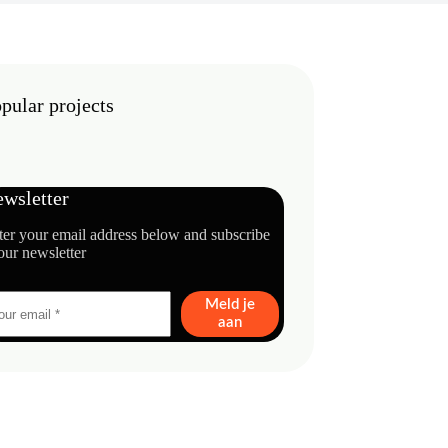
pular projects
wsletter
ter your email address below and subscribe
our newsletter
Meld je
aan